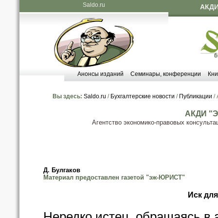
Saldo.ru
АКДИ
Анонсы изданий
Семинары, конференции
Кни
Вы здесь:
Saldo.ru
/
Бухгалтерские новости
/
Публикации
/
АКДИ "Э
Агентство экономико-правовых консульта
Д. Булгаков
Материал предоставлен газетой "эж-ЮРИСТ"
Иск дл
Нередко истец, обращаясь в 