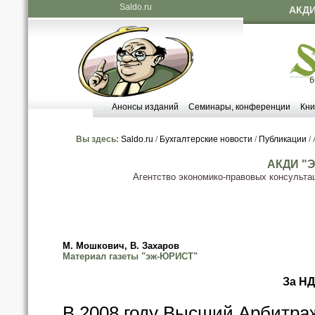
Saldo.ru
АКДИ
Анонсы изданий
Семинары, конференции
Кни
Вы здесь:
Saldo.ru
/
Бухгалтерские новости
/
Публикации
/
АКДИ "Э
Агентство экономико-правовых консульта
М. Мошкович, В. Захаров
Материал газеты "эж-ЮРИСТ"
За НД
В 2008 году Высший Арбитра