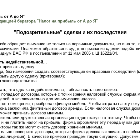
ь от А до Я"
дакцией бератора "Налог на прибыль от А до Я"
"Подозрительные" сделки и их последствия
жба обращает внимание не только на первичные документы, но и на то, 
азчиками. Она может обратиться в суд для признания сделки недействи
идиум ВАС РФ в постановлении от 11 мая 2005 г. Ш 16221/04.
ть недействительной...
 признать сделку:
а, без намерения создать соответствующие ей правовые последствия (
рыть другую сделку (притворная);
 законодательства.
ть, что сделка недействительна, - обязанность налоговиков.
 попадают договоры, которые с точки зрения налоговой службы фирма 
елей, а исключительно для минимизации налогов.
 нет помещения, приобрела офисную мебель. Чтобы затраты на эту поку
она заключила фиктивный договор аренды. Если налоговая служба дока
 может признать договор мнимым.
итель или дружественная организация отдает какую-то технику. Чтобы н
 и не платить налог на прибыль, фирма оформляет эту передачу как до
екторы так же могут счесть договор хранения мнимым.
тельно проверяют договоры, которые фирма должна заключать в особом
жна лицензия). В качестве примера приведем такую ситуацию. Допустим