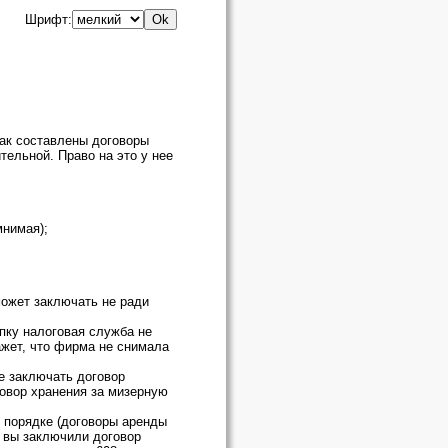
Шрифт:
как составлены договоры
тельной. Право на это у нее
мнимая);
может заключать не ради
пку налоговая служба не
жет, что фирма не снимала
е заключать договор
говор хранения за мизерную
 порядке (договоры аренды
, вы заключили договор