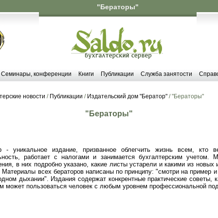
"Бераторы"
Семинары, конференции
Книги
Публикации
Служба занятости
Справ
терские новости
/
Публикации
/
Издательский дом "Бератор"
/ "Бераторы"
"Бераторы"
р - уникальное издание, призванное облегчить жизнь всем, кто в
ьность, работает с налогами и занимается бухгалтерским учетом.
ния, в них подробно указано, какие листы устарели и какими из новых
. Материалы всех бераторов написаны по принципу: "смотри на пример и
одном дыхании". Издания содержат конкрентные практические советы, к
ом может пользоваться человек с любым уровнем профессиональной под