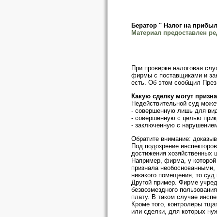
Бератор " Налог на прибыл
Материал предоставлен ре
При проверке налоговая слу
фирмы с поставщиками и зак
есть. Об этом сообщил През
Какую сделку могут призна
Недействительной суд может
- совершенную лишь для вид
- совершенную с целью прик
- заключенную с нарушением
Обратите внимание: доказыва
Под подозрение инспекторов
достижения хозяйственных ц
Например, фирма, у которой
признала необоснованными, 
никакого помещения, то суд
Другой пример. Фирме учред
безвозмездного пользования
плату. В таком случае инсп
Кроме того, контролеры тща
или сделки, для которых ну