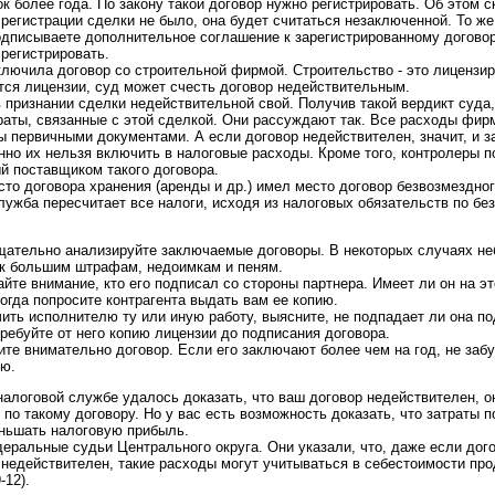
 более года. По закону такой договор нужно регистрировать. Об этом ск
регистрации сделки не было, она будет считаться незаключенной. То же
дписываете дополнительное соглашение к зарегистрированному договор
регистрировать.
лючила договор со строительной фирмой. Строительство - это лицензи
тся лицензии, суд может счесть договор недействительным.
 признании сделки недействительной свой. Получив такой вердикт суда,
раты, связанные с этой сделкой. Они рассуждают так. Все расходы фи
 первичными документами. А если договор недействителен, значит, и 
нно их нельзя включить в налоговые расходы. Кроме того, контролеры 
й поставщиком такого договора.
сто договора хранения (аренды и др.) имел место договор безвозмездно
лужба пересчитает все налоги, исходя из налоговых обязательств по бе
тщательно анализируйте заключаемые договоры. В некоторых случаях 
 к большим штрафам, недоимкам и пеням.
йте внимание, кто его подписал со стороны партнера. Имеет ли он на э
огда попросите контрагента выдать вам ее копию.
чить исполнителю ту или иную работу, выясните, не подпадает ли она 
требуйте от него копию лицензии до подписания договора.
те внимательно договор. Если его заключают более чем на год, не забу
ию.
налоговой службе удалось доказать, что ваш договор недействителен, он
 по такому договору. Но у вас есть возможность доказать, что затраты 
еньшать налоговую прибыль.
еральные судьи Центрального округа. Они указали, что, даже если дого
недействителен, такие расходы могут учитываться в себестоимости про
-12).