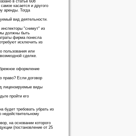
азано в статье 608
 самое касается и другого
у аренды. Тогда
руемый вид деятельности.
 инспекторы "снимут" из
рмы должны быть
затраты фирма понесла
потребуют исключить из
го пользования или
звозмездной сделке.
небрежное оформление
то право? Если договор
под лицензируемые виды
дьте пройти его
а будет требовать убрать из
по недействительному
вор, на основании которого
дукции (постановление от 25