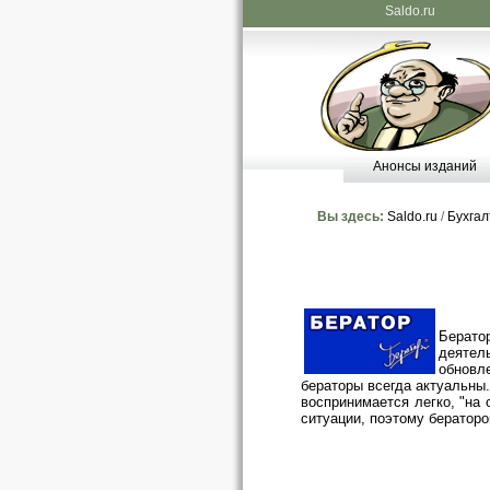
Saldo.ru
Анонсы изданий
Вы здесь:
Saldo.ru
/
Бухгал
Берато
деятел
обновле
бераторы всегда актуальны
воспринимается легко, "на 
ситуации, поэтому бератор