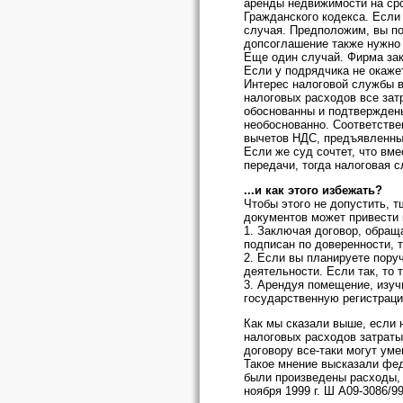
аренды недвижимости на срок
Гражданского кодекса. Если 
случая. Предположим, вы по
допсоглашение также нужно 
Еще один случай. Фирма зак
Если у подрядчика не окаже
Интерес налоговой службы в
налоговых расходов все зат
обоснованны и подтверждены
необоснованно. Соответстве
вычетов НДС, предъявленны
Если же суд сочтет, что вме
передачи, тогда налоговая с
...и как этого избежать?
Чтобы этого не допустить, 
документов может привести
1. Заключая договор, обраща
подписан по доверенности, т
2. Если вы планируете пору
деятельности. Если так, то 
3. Арендуя помещение, изучи
государственную регистрац
Как мы сказали выше, если 
налоговых расходов затраты
договору все-таки могут ум
Такое мнение высказали фед
были произведены расходы, 
ноября 1999 г. Ш А09-3086/99