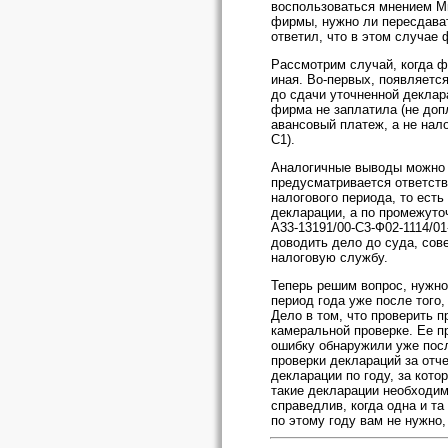
воспользоваться мнением Ми
фирмы, нужно ли пересдават
ответил, что в этом случае 
Рассмотрим случай, когда ф
иная. Во-первых, появляется
до сдачи уточненной деклара
фирма не заплатила (не доп
авансовый платеж, а не нало
С1).
Аналогичные выводы можно с
предусматривается ответств
налогового периода, то есть
декларации, а по промежуто
А33-13191/00-С3-Ф02-1114/01
доводить дело до суда, сове
налоговую службу.
Теперь решим вопрос, нужно
период года уже после того,
Дело в том, что проверить 
камеральной проверке. Ее пр
ошибку обнаружили уже после
проверки деклараций за отч
декларации по году, за кот
такие декларации необходим
справедлив, когда одна и т
по этому году вам не нужно,