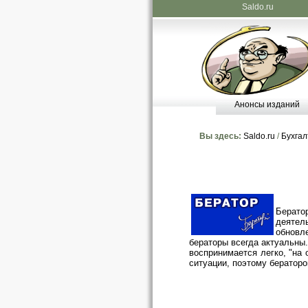
Saldo.ru
Анонсы изданий
Вы здесь:
Saldo.ru
/
Бухгал
Берато
деятел
обновле
бераторы всегда актуальны
воспринимается легко, "на 
ситуации, поэтому бератор