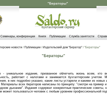
"Бераторы"
Семинары, конференции
Книги
Публикации
Служба занятости
Справ
терские новости
/
Публикации
/
Издательский дом "Бератор"
/ "Бераторы"
"Бераторы"
р - уникальное издание, призванное облегчить жизнь всем, кто в
ьность, работает с налогами и занимается бухгалтерским учетом.
ния, в них подробно указано, какие листы устарели и какими из новых
. Материалы всех бераторов написаны по принципу: "смотри на пример и
одном дыхании". Издания содержат конкрентные практические советы, к
ом может пользоваться человек с любым уровнем профессиональной под