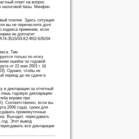
астный ответ на вопрос
ю налоговой базы. Минфин
овый платеж. Здесь ситуация
сли вы не перечислите долг
го кодекса применим, если
 фирма не доплатит
А74-3515/03-К2-Ф02-635/04-
екса. Там
руется только по итогу
шении ошибок по годовой
уга от 22 мая 2001 г. Ш
03). Однако, чтобы не
ый период до ее сдачи в
у в декларации за отчетный
ть лишь годовую декларацию.
ужба вправе при
К). Соответственно, если вы
та 2006 года), сроки для
ресдавать промежуточные
на. Выходит, пересдавать
 год. Этот вывод
 пересдавать все декларации