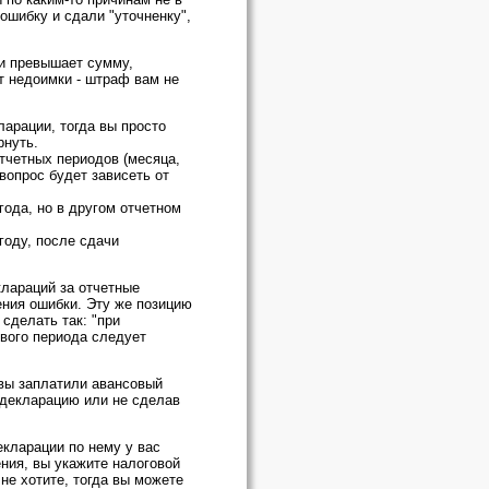
ошибку и сдали "уточненку",
ли превышает сумму,
т недоимки - штраф вам не
арации, тогда вы просто
рнуть.
отчетных периодов (месяца,
 вопрос будет зависеть от
года, но в другом отчетном
году, после сдачи
клараций за отчетные
ения ошибки. Эту же позицию
сделать так: "при
вого периода следует
 вы заплатили авансовый
 декларацию или не сделав
екларации по нему у вас
ения, вы укажите налоговой
не хотите, тогда вы можете