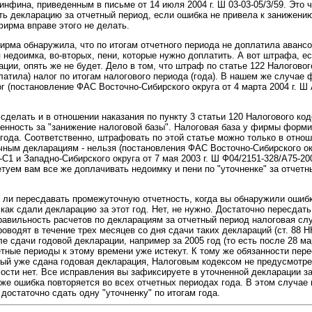
нфина, приведенным в письме от 14 июля 2004 г. Ш 03-03-05/3/59. Это ч
ь декларацию за отчетный период, если ошибка не привела к занижени
фирма вправе этого не делать.
ирма обнаружила, что по итогам отчетного периода не доплатила аванс
 недоимка, во-вторых, пени, которые нужно доплатить. А вот штрафа, е
ции, опять же не будет. Дело в том, что штраф по статье 122 Налогово
латила) налог по итогам налогового периода (года). В нашем же случае
г (постановление ФАС Восточно-Сибирского округа от 4 марта 2004 г. Ш 
делать и в отношении наказания по пункту 3 статьи 120 Налогового код
енность за "занижение налоговой базы". Налоговая база у фирмы форми
 года. Соответственно, штрафовать по этой статье можно только в отно
чным декларациям - нельзя (постановления ФАС Восточно-Сибирского окр
-С1 и Западно-Сибирского округа от 7 мая 2003 г. Ш Ф04/2151-328/А75-20
туем вам все же доплачивать недоимку и пени по "уточненке" за отчетн
 ли пересдавать промежуточную отчетность, когда вы обнаружили ошибк
 как сдали декларацию за этот год. Нет, не нужно. Достаточно пересда
правильность расчетов по декларациям за отчетный период налоговая сл
оводят в течение трех месяцев со дня сдачи таких деклараций (ст. 88 Н
 сдачи годовой декларации, например за 2005 год (то есть после 28 мар
етные периоды к этому времени уже истекут. К тому же обязанности пе
орый уже сдана годовая декларация, Налоговым кодексом не предусмотре
ости нет. Все исправления вы зафиксируете в уточненной декларации за
а же ошибка повторяется во всех отчетных периодах года. В этом случае
 достаточно сдать одну "уточненку" по итогам года.