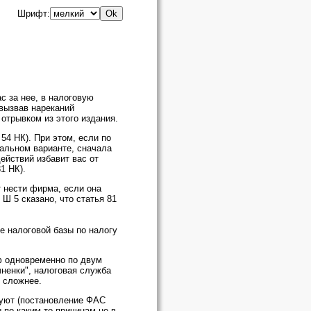
Шрифт:
с за нее, в налоговую
 вызвав нареканий
 отрывком из этого издания.
54 НК). При этом, если по
чальном варианте, сначала
ействий избавит вас от
1 НК).
т нести фирма, если она
Ш 5 сказано, что статья 81
е налоговой базы по налогу
ф одновременно по двум
чненки", налоговая служба
ь сложнее.
афуют (постановление ФАС
ы по каким-то причинам не в