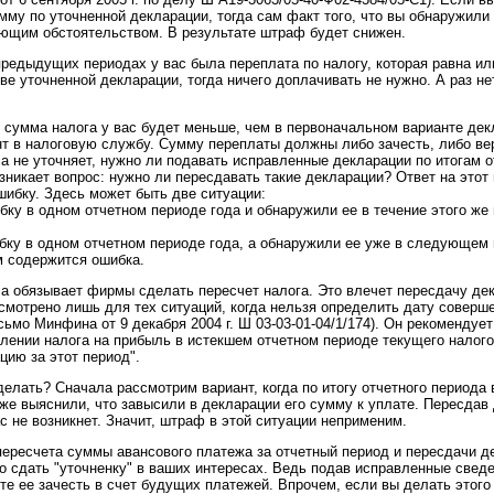
мму по уточненной декларации, тогда сам факт того, что вы обнаружили 
ающим обстоятельством. В результате штраф будет снижен.
предыдущих периодах у вас была переплата по налогу, которая равна и
е уточненной декларации, тогда ничего доплачивать не нужно. А раз не
сумма налога у вас будет меньше, чем в первоначальном варианте декл
т в налоговую службу. Сумму переплаты должны либо зачесть, либо ве
са не уточняет, нужно ли подавать исправленные декларации по итогам 
озникает вопрос: нужно ли пересдавать такие декларации? Ответ на этот
шибку. Здесь может быть две ситуации:
бку в одном отчетном периоде года и обнаружили ее в течение этого же 
ибку в одном отчетном периоде года, а обнаружили ее уже в следующем 
м содержится ошибка.
са обязывает фирмы сделать пересчет налога. Это влечет пересдачу де
мотрено лишь для тех ситуаций, когда нельзя определить дату соверш
мо Минфина от 9 декабря 2004 г. Ш 03-03-01-04/1/174). Он рекомендует 
лении налога на прибыль в истекшем отчетном периоде текущего налого
цию за этот период".
сделать? Сначала рассмотрим вариант, когда по итогу отчетного периода
зже выяснили, что завысили в декларации его сумму к уплате. Пересдав
ас не возникнет. Значит, штраф в этой ситуации неприменим.
пересчета суммы авансового платежа за отчетный период и пересдачи д
ко сдать "уточненку" в ваших интересах. Ведь подав исправленные свед
е ее зачесть в счет будущих платежей. Впрочем, если вы делать этого 