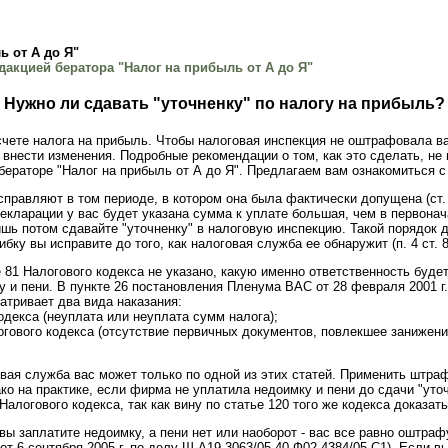
ь от А до Я"
дакцией бератора "Налог на прибыль от А до Я"
Нужно ли сдавать "уточненку" по налогу на прибыль?
чете налога на прибыль. Чтобы налоговая инспекция не оштрафовала ва
 внести изменения. Подробные рекомендации о том, как это сделать, не
бераторе "Налог на прибыль от А до Я". Предлагаем вам ознакомиться с
правляют в том периоде, в котором она была фактически допущена (ст. 
екларации у вас будет указана сумма к уплате большая, чем в первона
ишь потом сдавайте "уточненку" в налоговую инспекцию. Такой порядок д
бку вы исправите до того, как налоговая служба ее обнаружит (п. 4 ст. 8
 81 Налогового кодекса не указано, какую именно ответственность буде
 и пени. В пункте 26 постановления Пленума ВАС от 28 февраля 2001 г. 
атривает два вида наказания:
кодекса (неуплата или неуплата сумм налога);
логового кодекса (отсутствие первичных документов, повлекшее занижени
ая служба вас может только по одной из этих статей. Применить штра
ко на практике, если фирма не уплатила недоимку и пени до сдачи "уто
алогового кодекса, так как вину по статье 120 того же кодекса доказат
 вы заплатите недоимку, а пени нет или наоборот - вас все равно оштр
от 6 сентября 2005 г. по делу Ш А19-3063/05-40-Ф02-4384/05-С1). Если в