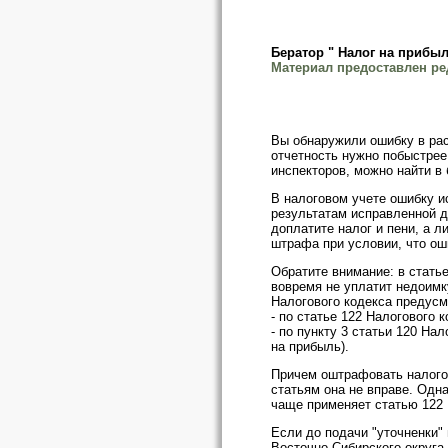
Бератор " Налог на прибыл
Материал предоставлен ре
Вы обнаружили ошибку в рас
отчетность нужно побыстрее
инспекторов, можно найти в 
В налоговом учете ошибку ис
результатам исправленной д
доплатите налог и пени, а л
штрафа при условии, что оши
Обратите внимание: в статье
вовремя не уплатит недоимку
Налогового кодекса предусм
- по статье 122 Налогового 
- по пункту 3 статьи 120 На
на прибыль).
Причем оштрафовать налогов
статьям она не вправе. Одна
чаще применяет статью 122 Н
Если до подачи "уточненки"
Восточно-Сибирского округа 