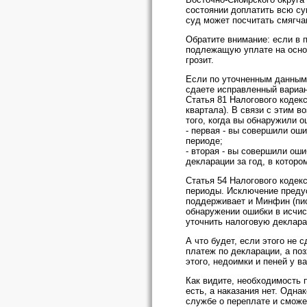
состоянии доплатить всю су
суд может посчитать смягч
Обратите внимание: если в 
подлежащую уплате на основ
грозит.
Если по уточненным данным 
сдаете исправленный вариан
Статья 81 Налогового кодек
квартала). В связи с этим в
того, когда вы обнаружили о
- первая - вы совершили оши
периоде;
- вторая - вы совершили ош
декларации за год, в которо
Статья 54 Налогового кодек
периоды. Исключение предус
поддерживает и Минфин (пись
обнаружении ошибки в исчис
уточнить налоговую деклара
А что будет, если этого не 
платеж по декларации, а по
этого, недоимки и пеней у в
Как видите, необходимость 
есть, а наказания нет. Одна
службе о переплате и сможет