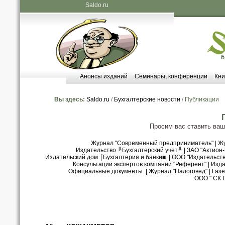
Saldo.ru
Анонсы изданий
Семинары, конференции
Кни
Вы здесь:
Saldo.ru
/
Бухгалтерские новости
/ Публикации
Просим вас ставить ва
Журнал "Современный предприниматель"
|
Жу
Издательство ╚Бухгалтерский учет╩
|
ЗАО "Актион
Издательский дом ⌠Бухгалтерия и банки■.
|
ООО "Издательст
Консультации экспертов компании "Референт"
|
Изда
Официальные документы.
|
Журнал "Налоговед"
|
Газе
ООО " СК 