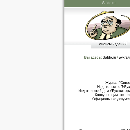
Saldo.ru
Анонсы изданий
Вы здесь:
Saldo.ru
/
Бухгал
Журнал "Совр
Издательство ЂБухг
Издательский дом УБухгалтери
Консультации экспер
Официальные докуме