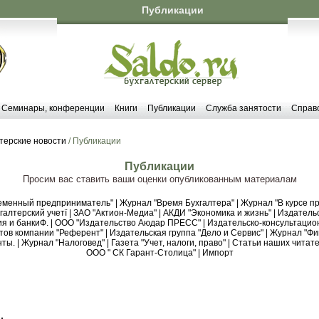
Публикации
Семинары, конференции
Книги
Публикации
Служба занятости
Справ
терские новости
/ Публикации
Публикации
Просим вас ставить ваши оценки опубликованным материалам
еменный предприниматель"
|
Журнал "Время Бухгалтера"
|
Журнал "В курсе пр
алтерский учетї
|
ЗАО "Актион-Медиа"
|
АКДИ "Экономика и жизнь"
|
Издательс
я и банкиФ.
|
ООО "Издательство Аюдар ПРЕСС"
|
Издательско-консультацио
тов компании "Референт"
|
Издательская группа "Дело и Сервис"
|
Журнал "Фи
нты.
|
Журнал "Налоговед"
|
Газета "Учет, налоги, право"
|
Статьи наших читате
ООО " СК Гарант-Столица"
|
Импорт