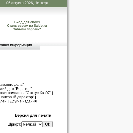
06 августа 2026, Четверг
Вход для своих
Стань своим на Saldo.ru
Забыли пароль?
очная информация
авового дела"
|
кий дом "Бератор"
|
нная компания "Статус-Кво97"
|
нансовый директор"
|
лей.
|
Другие издания
|
Версия для печати
Шрифт: