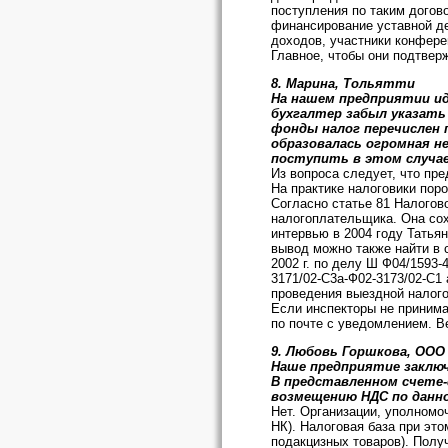
поступления по таким догов
финансирование уставной де
доходов, участники конферен
Главное, чтобы они подтвер
8. Марина, Тольятти
На нашем предприятии ид
бухгалтер забыл указать
фонды налог перечислен 
образовалась огромная н
поступить в этом случа
Из вопроса следует, что пр
На практике налоговики пор
Согласно статье 81 Налогов
налогоплательщика. Она сох
интервью в 2004 году Татья
вывод можно также найти в 
2002 г. по делу Ш Ф04/1593-
3171/02-С3а-Ф02-3173/02-С1
проведения выездной налого
Если инспекторы не принима
по почте с уведомлением. В
9. Любовь Горшкова, ООО "
Наше предприятие заключ
В представленном счете-
возмещению НДС по данн
Нет. Организации, уполномо
НК). Налоговая база при эт
подакцизных товаров). Полу