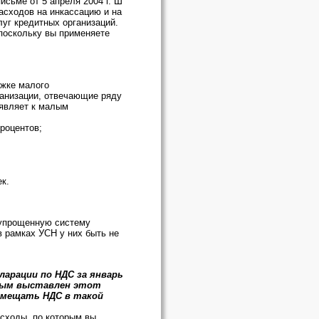
письме от 5 апреля 2004 г. Ш
асходов на инкассацию и на
луг кредитных организаций.
поскольку вы применяете
ржке малого
анизации, отвечающие ряду
ъявляет к малым
роцентов;
к.
 упрощенную систему
в рамках УСН у них быть не
ларации по НДС за январь
орым выставлен этот
озмещать НДС в такой
асходы, по которым вы