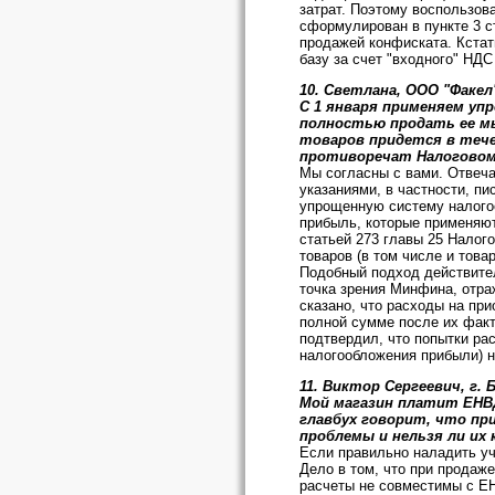
затрат. Поэтому воспользова
сформулирован в пункте 3 с
продажей конфиската. Кстат
базу за счет "входного" НД
10. Светлана, ООО "Факел
С 1 января применяем уп
полностью продать ее мы
товаров придется в течен
противоречат Налоговому
Мы согласны с вами. Отвеча
указаниями, в частности, п
упрощенную систему налогоо
прибыль, которые применяю
статьей 273 главы 25 Налог
товаров (в том числе и това
Подобный подход действител
точка зрения Минфина, отраж
сказано, что расходы на пр
полной сумме после их факт
подтвердил, что попытки ра
налогообложения прибыли) 
11. Виктор Сергеевич, г.
Мой магазин платит ЕНВД
главбух говорит, что пр
проблемы и нельзя ли их 
Если правильно наладить уче
Дело в том, что при продаже
расчеты не совместимы с ЕН