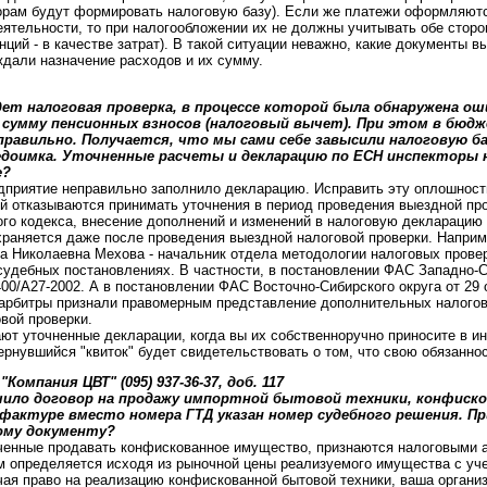
орам будут формировать налоговую базу). Если же платежи оформляютс
ятельности, то при налогообложении их не должны учитывать обе сторон
ций - в качестве затрат). В такой ситуации неважно, какие документы в
ждали назначение расходов и их сумму.
ет налоговая проверка, в процессе которой была обнаружена оши
 сумму пенсионных взносов (налоговый вычет). При этом в бюд
правильно. Получается, что мы сами себе завысили налоговую ба
едоимка. Уточненные расчеты и декларацию по ЕСН инспекторы 
е?
едприятие неправильно заполнило декларацию. Исправить эту оплошность
ой отказываются принимать уточнения в период проведения выездной про
ого кодекса, внесение дополнений и изменений в налоговую декларацию 
раняется даже после проведения выездной налоговой проверки. Наприм
на Николаевна Мехова - начальник отдела методологии налоговых пров
судебных постановлениях. В частности, в постановлении ФАС Западно-Си
400/А27-2002. А в постановлении ФАС Восточно-Сибирского округа от 29 о
 арбитры признали правомерным представление дополнительных налого
вой проверки.
ют уточненные декларации, когда вы их собственноручно приносите в ин
ернувшийся "квиток" будет свидетельствовать о том, что свою обязанно
Компания ЦВТ" (095) 937-36-37, доб. 117
ило договор на продажу импортной бытовой техники, конфиско
фактуре вместо номера ГТД указан номер судебного решения. Пр
ому документу?
ченные продавать конфискованное имущество, признаются налоговыми аг
ом определяется исходя из рыночной цены реализуемого имущества с уч
чая право на реализацию конфискованной бытовой техники, ваша организ