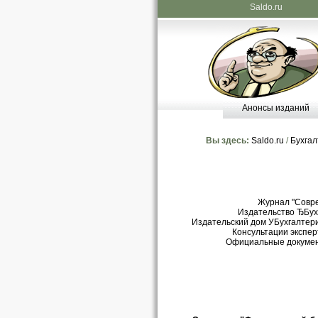
Saldo.ru
Анонсы изданий
Вы здесь:
Saldo.ru
/
Бухгал
Журнал "Совр
Издательство ЂБухг
Издательский дом УБухгалтери
Консультации экспер
Официальные докуме