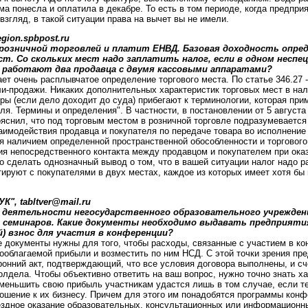
ма понесла и оплатила в декабре. То есть в том периоде, когда предпри
згляд, в такой ситуации права на вычет вы не имели.
egion.spbpost.ru
розничной торговлей и платит ЕНВД. Базовая доходность опред
т. Со скольких мест надо заплатить налог, если в одном неспе
 работают два продавца с двумя кассовыми аппаратами?
ет очень расплывчатое определение торгового места. По статье 346.27 
и-продажи. Никаких дополнительных характеристик торговых мест в на
тры (если дело доходит до суда) прибегают к терминологии, которая пр
ля. Термины и определения". В частности, в постановлении от 5 августа 
яснил, что под торговым местом в розничной торговле подразумевается
аимодействия продавца и покупателя по передаче товара во исполнение 
 наличием определенной пространственной обособленности и торгового
 непосредственного контакта между продавцом и покупателем при оказ
 сделать однозначный вывод о том, что в вашей ситуации налог надо р
тируют с покупателями в двух местах, каждое из которых имеет хотя бы
К", tabltver@mail.ru
 деятельности негосударственного образовательного учрежден
и семинаров. Какие документы необходимо выдавать предприяти
й) взнос для участия в конференции?
 документы нужны для того, чтобы расходы, связанные с участием в к
ооблагаемой прибыли и возместить по ним НСД. С этой точки зрения пр
ронний акт, подтверждающий, что все условия договора выполнены, и сч
олдела. Чтобы объективно ответить на ваш вопрос, нужно точно знать х
меньшить свою прибыль участникам удастся лишь в том случае, если т
ошение к их бизнесу. Причем для этого им понадобятся программы конф
здное оказание образовательных, консультационных или информационных