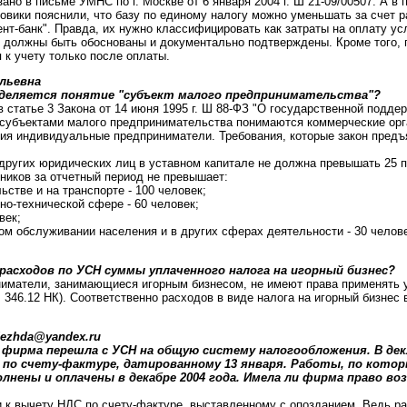
зано в письме УМНС по г. Москве от 6 января 2004 г. Ш 21-09/00507. А в 
говики пояснили, что базу по единому налогу можно уменьшать за счет р
нт-банк". Правда, их нужно классифицировать как затраты на оплату ус
 должны быть обоснованы и документально подтверждены. Кроме того, 
 к учету только после оплаты.
льевна
еделяется понятие "субъект малого предпринимательства"?
 статье 3 Закона от 14 июня 1995 г. Ш 88-ФЗ "О государственной подде
 субъектами малого предпринимательства понимаются коммерческие орг
ния индивидуальные предприниматели. Требования, которые закон пред
е других юридических лиц в уставном капитале не должна превышать 25 п
тников за отчетный период не превышает:
стве и на транспорте - 100 человек;
но-технической сфере - 60 человек;
век;
вом обслуживании населения и в других сферах деятельности - 30 челове
расходов по УСН суммы уплаченного налога на игорный бизнес?
иниматели, занимающиеся игорным бизнесом, не имеют права применять
. 346.12 НК). Соответственно расходов в виде налога на игорный бизнес 
dezhda@yandex.ru
а фирма перешла с УСН на общую систему налогообложения. В дек
 по счету-фактуре, датированному 13 января. Работы, по кот
лнены и оплачены в декабре 2004 года. Имела ли фирма право в
и к вычету НДС по счету-фактуре, выставленному с опозданием. Ведь р