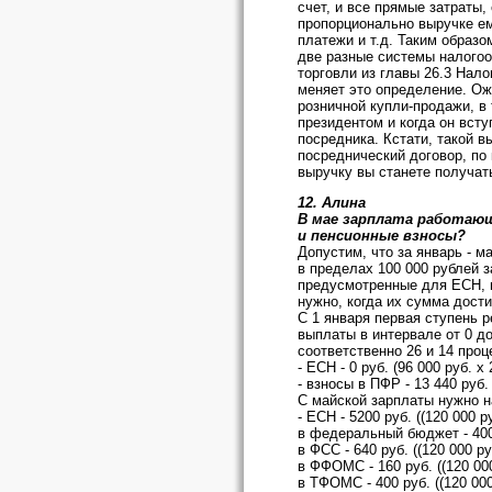
счет, и все прямые затраты,
пропорционально выручке ем
платежи и т.д. Таким образ
две разные системы налогоо
торговли из главы 26.3 Нало
меняет это определение. Ож
розничной купли-продажи, в
президентом и когда он всту
посредника. Кстати, такой в
посреднический договор, по 
выручку вы станете получат
12. Алина
В мае зарплата работающе
и пенсионные взносы?
Допустим, что за январь - м
в пределах 100 000 рублей з
предусмотренные для ЕСН, 
нужно, когда их сумма дости
С 1 января первая ступень 
выплаты в интервале от 0 до
соответственно 26 и 14 проц
- ЕСН - 0 руб. (96 000 руб. х
- взносы в ПФР - 13 440 руб. 
С майской зарплаты нужно н
- ЕСН - 5200 руб. ((120 000 р
в федеральный бюджет - 4000 
в ФСС - 640 руб. ((120 000 руб
в ФФОМС - 160 руб. ((120 000 
в ТФОМС - 400 руб. ((120 000 