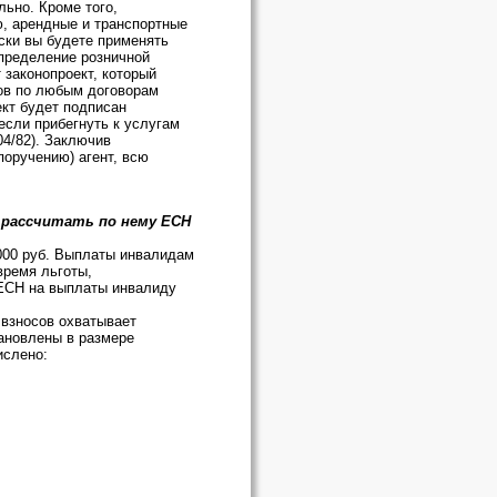
льно. Кроме того,
ю, арендные и транспортные
ески вы будете применять
определение розничной
 законопроект, который
ров по любым договорам
ект будет подписан
 если прибегнуть к услугам
04/82). Заключив
поручению) агент, всю
о рассчитать по нему ЕСН
 000 руб. Выплаты инвалидам
время льготы,
 ЕСН на выплаты инвалиду
 взносов охватывает
тановлены в размере
ислено: