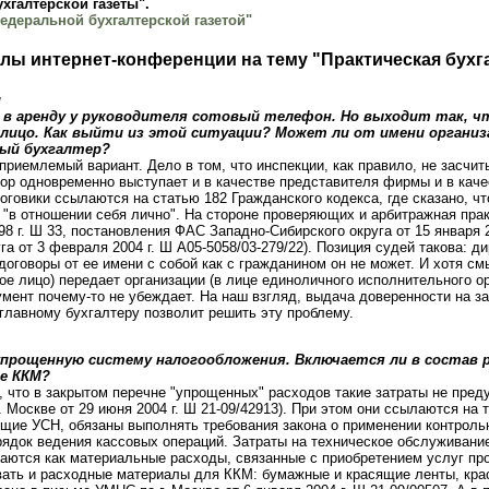
хгалтерской газеты".
едеральной бухгалтерской газетой"
лы интернет-конференции на тему "Практическая бухг
u
в аренду у руководителя сотовый телефон. Но выходит так, ч
лицо. Как выйти из этой ситуации? Может ли от имени организа
ный бухгалтер?
приемлемый вариант. Дело в том, что инспекции, как правило, не засчи
тор одновременно выступает и в качестве представителя фирмы и в кач
оговики ссылаются на статью 182 Гражданского кодекса, где сказано, ч
 "в отношении себя лично". На стороне проверяющих и арбитражная пра
8 г. Ш 33, постановления ФАС Западно-Сибирского округа от 15 января 2
га от 3 февраля 2004 г. Ш А05-5058/03-279/22). Позиция судей такова: д
оговоры от ее имени с собой как с гражданином он не может. И хотя см
ое лицо) передает организации (в лице единоличного исполнительного ор
умент почему-то не убеждает. На наш взгляд, выдача доверенности на з
главному бухгалтеру позволит решить эту проблему.
прощенную систему налогообложения. Включается ли в состав р
е ККМ?
, что в закрытом перечне "упрощенных" расходов такие затраты не пред
 Москве от 29 июня 2004 г. Ш 21-09/42913). При этом они ссылаются на 
ие УСН, обязаны выполнять требования закона о применении контрольн
док ведения кассовых операций. Затраты на техническое обслуживание
аются как материальные расходы, связанные с приобретением услуг про
ывать и расходные материалы для ККМ: бумажные и красящие ленты, кр