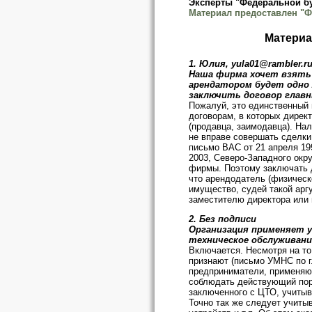
Эксперты "Федеральной бу
Материал предоставлен "Ф
Материа
1. Юлия, yula01@rambler.r
Наша фирма хочет взять 
арендатором будет одно 
заключить договор глав
Пожалуй, это единственный 
договорам, в которых дирек
(продавца, заимодавца). Нал
не вправе совершать сделки
письмо ВАС от 21 апреля 199
2003, Северо-Западного окру
фирмы. Поэтому заключать д
что арендодатель (физическ
имущество, судей такой арг
заместителю директора или 
2. Без подписи
Организация применяет у
техническое обслуживани
Включается. Несмотря на то
признают (письмо УМНС по г.
предприниматели, применяющ
соблюдать действующий поря
заключенного с ЦТО, учитыв
Точно так же следует учит