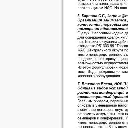
возместили налог, ваша фир
плательщиком НДС. На наш в
6. Карпова С.Г., karpova@r
Организация занимается 
количества торговых мес
помещении одновременно
С двух. Налоговый кодекс да
для совершения сделок купл
нет. В таких ситуациях арби
стандарте Р51303-99 "Торгов
ФАС Центрального округа по
место непосредственного вз
продажи, характеризующееся
возможностью осуществления
Из этой формулировки можно
мест. Ведь продавцы контак
кассового оборудования.
7. Близнова Елена, НОУ "ЦУ
Одним из видов уставной
различных конференций 
организационный (целево
Главным образом, первичные
списать в уменьшение налог
экземпляр договора, двусто
оформить документы - это п
семинаров и конференций. У
имеет непосредственное отн
договора должно быть возме