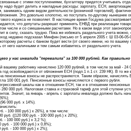
 связанные с этими поступлениями, бухгалтеру придется учитывать отде
у надо будет делить и накладные расходы: зарплату, ЕСН, амортизаци
ом, занимаясь одним видом деятельности (розничной торговлей), фактич
бложения. Это довольно хлопотно, но поступать по-другому нынешнее 
гового кодекса не позволяет. В настоящее время Госдума рассматривает
идается, что депутаты разрешат применять ЕНВД при реализации това
 том числе и со смешанными расчетами. Но в каком виде этот законопро
пит в силу, сказать трудно. Пока же избежать раздельного учета можно,
ыход недавно подсказал Минфин (письмо от 5 апреля 2005 г. Ш 03-06-05-
которому расчеты с банком будет вести (от своего имени, но по вашему 
ь от него наличными и тем самым избавитесь от раздельного учета.
го у нас инвалида "перевалила" за 100 000 рублей. Как правильн
ай вашему работнику начислено 120 000 рублей, в том числе за май - 24
а год освобождаются от обложения ЕСН (подп.1 п.1 ст. 239 НК). В то же 
на пенсионные взносы не распространяются. Таким образом, начислять
гла 100 001 руб. Пенсионные взносы начисляются с первого рубля.
регрессивной шкалы как в отношении ЕСН, так и в отношении пенсионных
 280 000 руб. Налоговая ставка и страховой тариф для этой ступени ус
ентов. Значит, за январь - апрель с зарплаты инвалида должно быть нач
 26%);
(96 000 руб. х 14%).
ачислить:
уб. - 100 000 руб.) х 26%), в том числе:
руб. ((120 000 руб. - 100 000 руб.) х 20%);
. - 100 000 руб.) х 3,2 %);
руб. - 100 000 руб.) х 0,8%);
руб. - 100 000 руб.) х 2%);