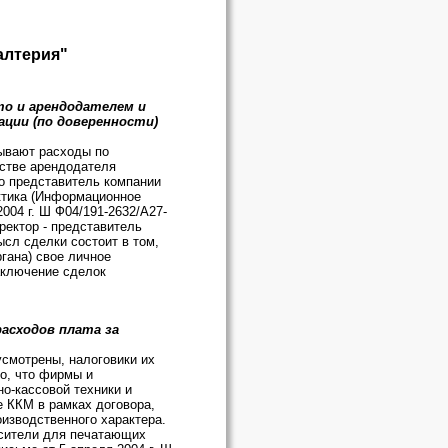
алтерия"
то и арендодателем и
ции (по доверенности)
тывают расходы по
естве арендодателя
то представитель компании
ктика (Информационное
004 г. Ш Ф04/191-2632/А27-
иректор - представитель
ысл сделки состоит в том,
гана) свое личное
аключение сделок
асходов плата за
усмотрены, налоговики их
то, что фирмы и
о-кассовой техники и
 ККМ в рамках договора,
изводственного характера.
асители для печатающих