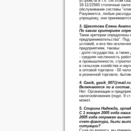
устройств и т.п. Об этом ска
18-11/22560 столичные нало
обслуживание системы "клие
Разумеется, любые расходы
упрощенку, они принимаются
3. Щекотова Елена Анато
По каким критериям опр
Такие критерии определены в
предпринимательства". Под
условий, и все без исключе
предприятиям, таковы:
- доля государства, а такж
- средняя численность рабо
в промышленности, строитель
в сельском хозяйстве и науч
в оптовой торговле - 50 чело
в розничной торговле, быто
4. Gasik, gasik_007@mail.ru
Включаются ли в состав 
Нет. Организации и предпр
налогообложения (подп. 9 ст
может.
5. Спирина Надежда, spna
С 1 января 2005 года наш
2005 года отражен вычет
счет-фактура, были выпо
ситуации?
Судя по вопросу, вы принял