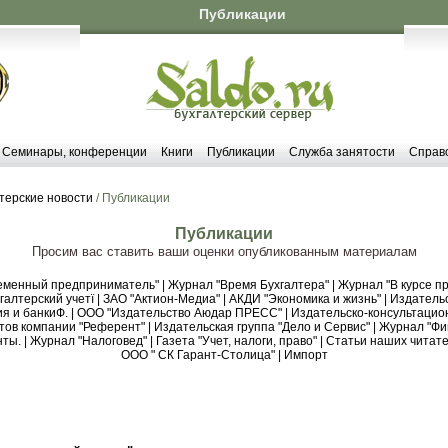
Публикации
Семинары, конференции
Книги
Публикации
Служба занятости
Справ
терские новости
/ Публикации
Публикации
Просим вас ставить ваши оценки опубликованным материалам
еменный предприниматель"
|
Журнал "Время Бухгалтера"
|
Журнал "В курсе пр
алтерский учетї
|
ЗАО "Актион-Медиа"
|
АКДИ "Экономика и жизнь"
|
Издательс
я и банкиФ.
|
ООО "Издательство Аюдар ПРЕСС"
|
Издательско-консультацио
тов компании "Референт"
|
Издательская группа "Дело и Сервис"
|
Журнал "Фи
нты.
|
Журнал "Налоговед"
|
Газета "Учет, налоги, право"
|
Статьи наших читате
ООО " СК Гарант-Столица"
|
Импорт