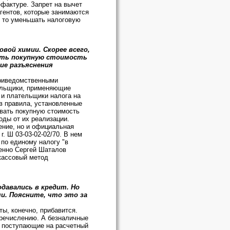
-фактуре. Запрет на вычет
агентов, которые занимаются
, то уменьшать налоговую
вой химии. Скорее всего,
вать покупную стоимость
кие разъяснения
триведомственными
тельщики, применяющие
 и плательщики налога на
в правила, установленные
ывать покупную стоимость
оды от их реализации.
ение, но и официальная
. Ш 03-03-02-02/70. В нем
 по единому налогу "в
енно Сергей Шаталов
(кассовый метод
давались в кредит. Но
и. Поясните, что это за
ты, конечно, прибавится.
перечислению. А безналичные
, поступающие на расчетный