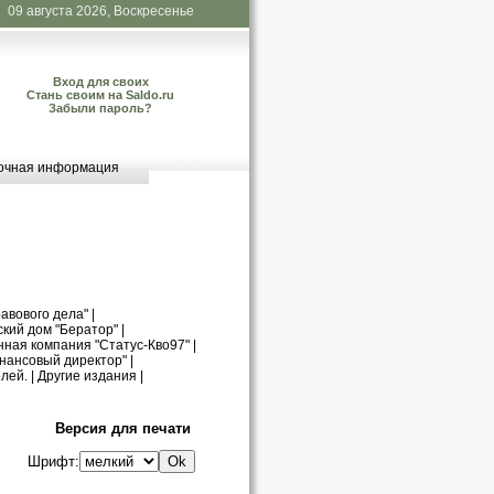
09 августа 2026, Воскресенье
Вход для своих
Стань своим на Saldo.ru
Забыли пароль?
очная информация
авового дела"
|
кий дом "Бератор"
|
нная компания "Статус-Кво97"
|
нансовый директор"
|
лей.
|
Другие издания
|
Версия для печати
Шрифт: