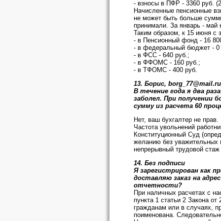
- взносы в ПФР - 3360 руб. (
Начисленные пенсионные вз
не может быть больше суммы 
принимали. За январь - май
Таким образом, к 15 июня с
- в Пенсионный фонд - 16 800
- в федеральный бюджет - 0 р
- в ФСС - 640 руб.;
- в ФФОМС - 160 руб.;
- в ТФОМС - 400 руб.
13. Борис, borg_77@mail.ru
В течение года я два ра
заболел. При получении 
сумму из расчета 60 про
Нет, ваш бухгалтер не прав.
Частота увольнений работни
Конституционный Суд (опреде
желанию без уважительных п
непрерывный трудовой стаж 
14. Без подписи
Я зарегистрирован как п
доставляю заказ на адре
отчетности?
При наличных расчетах с на
пункта 1 статьи 2 Закона от
гражданам или в случаях, п
поименована. Следовательно