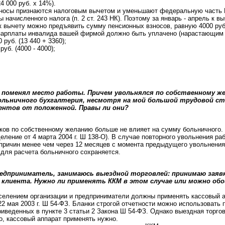
24 000 руб. х 14%).
носы признаются налоговым вычетом и уменьшают федеральную часть 
начисленного налога (п. 2 ст. 243 НК). Поэтому за январь - апрель к вы
 к вычету можно предъявить сумму пенсионных взносов, равную 4000 ру
 зарплаты инвалида вашей фирмой должно быть уплачено (нарастающим и
 руб. (13 440 + 3360);
уб. (4000 - 4000);
за поменял место работы. Причем увольнялся по собственному же
больничного бухгалтерия, несмотря на мой большой трудовой ста
центов от положенной. Правы ли они?
ков по собственному желанию больше не влияет на сумму больничного
ление от 4 марта 2004 г. Ш 138-О). В случае повторного увольнения ра
ричин менее чем через 12 месяцев с момента предыдущего увольнения 
для расчета больничного сохраняется.
редприниматель, занимаюсь выездной торговлей: принимаю заяв
с клиента. Нужно ли применять ККМ в этом случае или можно об
селением организации и предприниматели должны применять кассовый а
 22 мая 2003 г. Ш 54-ФЗ. Бланки строгой отчетности можно использовать 
риведенных в пункте 3 статьи 2 Закона Ш 54-ФЗ. Однако выездная торгов
, кассовый аппарат применять нужно.