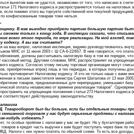
ться вычетом вам не удастся, независимо от того, что написано в счете
татьи 171 Налогового кодекса и распространяется только на налоговых 
и, если помимо этого вы торгуете собственной или покупной продукцией
С по конфискованным товарам тоже нельзя.
"
рощенку. В мае выгодно приобрели партию большую партию быто
 сможем только к концу года. В инспекции сказали, что списы
ие всего этого периода, по мере реализации. На мой взгляд, та
 кодексу. А вы как считаете?
я на ваш вопрос, налоговая инспекция, видимо руководствовалось вну
исьмом МНС от 11 июня 2003 г. Ш СА-6-22/657. В нем говорится, что пла
бложения, должны рассчитывать налоговую базу в том же порядке, что
т кассовый метод. Другими словами, МНС распространяет на упрощенце
ового кодекса. Согласно этому письму торговые организации могут спис
ров, приобретенных впрок) лишь в тех периодах, в которых получены дох
ьно противоречит Налоговому кодексу. И это не только наше с вами мн
енная в письме заместителя министра Сергея Шаталова от 13 мая 2005 г
иобретение товаров, предназначенных для перепродажи, уменьшают базу
ической оплаты независимо от времени реализации товаров". Одноврем
спространить на упрощенцев положения статьи 273 Налогового кодекса 
не соответствуют действующему законодательству.
 Балашиха
. Товарооборот был бы больше, если бы отдельные товары про
и смешанной торговле у нас будут серьезные проблемы с налогам
как-нибудь избежать?
т, то особых проблем с налогами у вас не будет. Но у бухгалтерии рабо
 товаров в кредит часть выручки к вам будет поступать через банк по 
ВД. Налоги с них нужно платить по обычной схеме. То есть все доходы