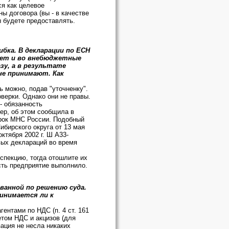
я как целевое
ы договора (вы - в качестве
ы будете предоставлять.
бка. В декларации по ЕСН
жет и во внебюджетные
зу, а в результате
не принимают. Как
 можно, подав "уточненку".
верки. Однако они не правы.
- обязанность
ер, об этом сообщила в
ерок МНС России. Подобный
бирского округа от 13 мая
ктября 2002 г. Ш А33-
вых деклараций во время
спекцию, тогда отошлите их
сть предприятие выполнило.
ванной по решению суда.
инимается ли к
ентами по НДС (п. 4 ст. 161
етом НДС и акцизов (для
ация не несла никаких