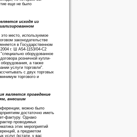
ятие еще не было
еляется исходя из
циализированном
- это место, используемое
логовом законодательстве
именяется в Государственном
2004 г. Ш А54-1153/04-С2
 "специально оборудованное
договора розничной купли-
 оборудования, а также
ании услуги торговли".
ассчитывать с двух торговых
 минимум торгового и
ия является проведение
ям, внесшим
онференции, можно было
едприятиям достаточно иметь
ет-фактуру. Однако
арактер проводимых
ематика этих мероприятий
еренций, а предметом
 услуг (кстати, у вас