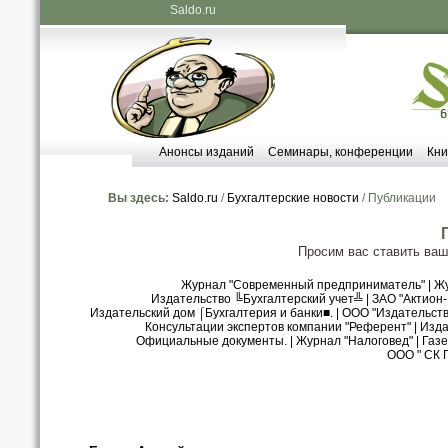
Saldo.ru
Анонсы изданий
Семинары, конференции
Кни
Вы здесь:
Saldo.ru
/
Бухгалтерские новости
/ Публикации
Просим вас ставить ва
Журнал "Современный предприниматель"
|
Жу
Издательство ╚Бухгалтерский учет╩
|
ЗАО "Актион
Издательский дом ⌠Бухгалтерия и банки■.
|
ООО "Издательст
Консультации экспертов компании "Референт"
|
Изда
Официальные документы.
|
Журнал "Налоговед"
|
Газе
ООО " СК 