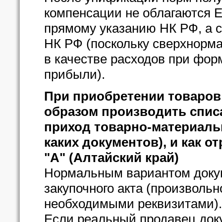
компенсации не облагаются Е
прямому указанию НК РФ, а св
НК РФ (поскольку сверхнорм
в качестве расходов при фор
прибыли).
При приобретении товаров 
образом производить спис
приход товарно-материаль
каких документов), и как о
"А" (Алтайский край)
Нормальным вариантом докум
закупочного акта (произволь
необходимыми реквизитами).
Если реальный продавец док