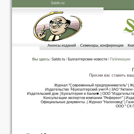
Saldo.ru
Анонсы изданий
Семинары, конференции
Кни
Вы здесь:
Saldo.ru
/
Бухгалтерские новости
/ Публикации
Просим вас ставить ва
Журнал "Современный предприниматель"
|
Жу
Издательство ╚Бухгалтерский учет╩
|
ЗАО "Актион
Издательский дом ⌠Бухгалтерия и банки■.
|
ООО "Издательст
Консультации экспертов компании "Референт"
|
Изда
Официальные документы.
|
Журнал "Налоговед"
|
Газе
ООО " СК 