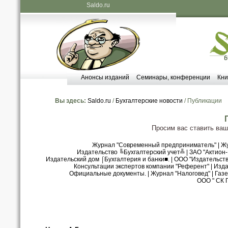
Saldo.ru
Анонсы изданий
Семинары, конференции
Кни
Вы здесь:
Saldo.ru
/
Бухгалтерские новости
/ Публикации
Просим вас ставить ва
Журнал "Современный предприниматель"
|
Жу
Издательство ╚Бухгалтерский учет╩
|
ЗАО "Актион
Издательский дом ⌠Бухгалтерия и банки■.
|
ООО "Издательст
Консультации экспертов компании "Референт"
|
Изда
Официальные документы.
|
Журнал "Налоговед"
|
Газе
ООО " СК 