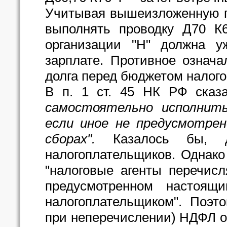
Учитывая вышеизложенную п
выполнять проводку Д70 К
организации "Н" должна у
зарплате. Противное означ
долга перед бюджетом налогов
В п. 1 ст. 45 НК РФ сказа
самостоятельно исполнить
если иное не предусмотрен
сборах".
Казалось бы, да
налогоплательщиков. Однако 
"налоговые агенты перечис
предусмотренном настоящ
налогоплательщиком". Поэт
при неперечислении) НДФЛ о