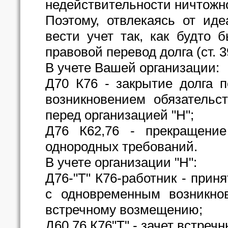
недействительности ничтожн
Поэтому, отвлекаясь от иде
вести учет так, как будто
правовой перевод долга (ст. 3
В учете Вашей организации:
Д70 К76 - закрытие долга 
возникновением обязательс
перед организацией "Н";
Д76 К62,76 - прекращение
однородных требований.
В учете организации "Н":
Д76-"Т" К76-работник - прин
с одновременным возникно
встречному возмещению;
Д60,76 К76"Т" - зачет встреч