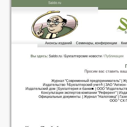
Saldo.ru
Анонсы изданий
Семинары, конференции
Кни
Вы здесь:
Saldo.ru
/
Бухгалтерские новости
/ Публикации
Просим вас ставить ва
Журнал "Современный предприниматель"
|
Жу
Издательство ╚Бухгалтерский учет╩
|
ЗАО "Актион
Издательский дом ⌠Бухгалтерия и банки■.
|
ООО "Издательст
Консультации экспертов компании "Референт"
|
Изда
Официальные документы.
|
Журнал "Налоговед"
|
Газе
ООО " СК 