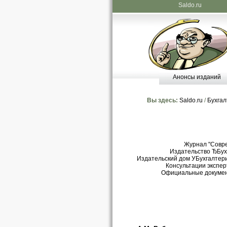
Saldo.ru
Анонсы изданий
Вы здесь:
Saldo.ru
/
Бухгал
Журнал "Совр
Издательство ЂБухг
Издательский дом УБухгалтери
Консультации экспер
Официальные докуме