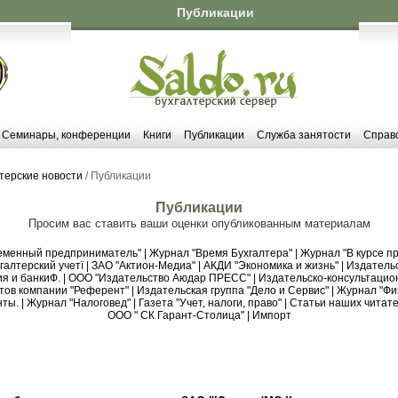
Публикации
Семинары, конференции
Книги
Публикации
Служба занятости
Справ
терские новости
/ Публикации
Публикации
Просим вас ставить ваши оценки опубликованным материалам
еменный предприниматель"
|
Журнал "Время Бухгалтера"
|
Журнал "В курсе пр
алтерский учетї
|
ЗАО "Актион-Медиа"
|
АКДИ "Экономика и жизнь"
|
Издательс
я и банкиФ.
|
ООО "Издательство Аюдар ПРЕСС"
|
Издательско-консультацио
тов компании "Референт"
|
Издательская группа "Дело и Сервис"
|
Журнал "Фи
нты.
|
Журнал "Налоговед"
|
Газета "Учет, налоги, право"
|
Статьи наших читате
ООО " СК Гарант-Столица"
|
Импорт