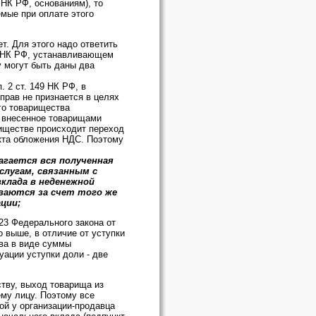
 НК РФ, основаниям), то
мые при оплате этого
т. Для этого надо ответить
49 НК РФ, устанавливающем
 могут быть даны два
 2 ст. 149 НК РФ, в
прав не признается в целях
го товарищества
а внесенное товарищами
ариществе происходит переход
екта обложения НДС. Поэтому
агается вся полученная
слугам, связанным с
клада в неденежной
ваются за счет того же
ции;
23 Федерального закона от
о выше, в отличие от уступки
ва в виде суммы
ации уступки доли - две
тву, выход товарища из
ему лицу. Поэтому все
ой у организации-продавца