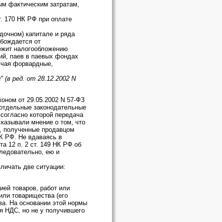
ым фактическим затратам,
т. 170 НК РФ при оплате
дочном) капитале и ряда
обождается от
лежит налогообложению
ий, паев в паевых фондах
ючая форвардные,
 (в ред. от 28.12.2002 N
оном от 29.05.2002 N 57-ФЗ
 отдельные законодательные
, согласно которой передача
казывали мнение о том, что
а, полученные продавцом
НК РФ. Не вдаваясь в
а 12 п. 2 ст. 149 НК РФ об
ледовательно, ею и
зличать две ситуации:
ией товаров, работ или
или товарищества (его
ва. На основании этой нормы
я НДС, но не у получившего