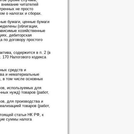
 внимание читателей
тренных не просто
ом о налогах и сборах.
ные бумаги, ценные бумаги
ределены (облигации,
зависимые хозяйственные
иях, дебиторская
а по договору простого
тива, содержится в п. 2 (в
. 170 Налогового кодекса
вных средств и
тва и нематериальные
), в том числе основных
ивов, используемых для
нных нужд) товаров (работ,
вов, для производства и
реализацией товаров (работ,
стоящей статьи НК РФ, к
щие суммы налога