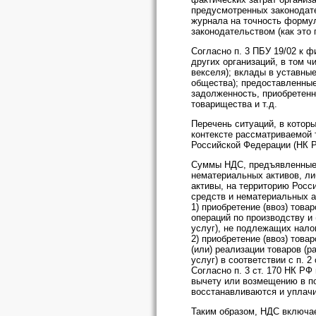
предусмотренных законодате
журнала на точность формул
законодательством (как это 
Согласно п. 3 ПБУ 19/02 к 
других организаций, в том ч
векселя); вклады в уставны
общества); предоставленные
задолженность, приобретенн
товарищества и т.д.
Перечень ситуаций, в котор
контексте рассматриваемой т
Российской Федерации (НК Р
Суммы НДС, предъявленные п
нематериальных активов, ли
активы, на территорию Росси
средств и нематериальных а
1) приобретение (ввоз) това
операций по производству и 
услуг), не подлежащих нало
2) приобретение (ввоз) това
(или) реализации товаров (р
услуг) в соответствии с п. 2
Согласно п. 3 ст. 170 НК Р
вычету или возмещению в п
восстанавливаются и уплач
Таким образом, НДС включа