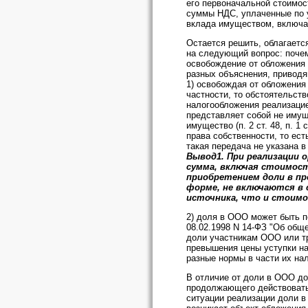
его первоначальной стоимост
суммы НДС, уплаченные по у
вклада имуществом, включа
Остается решить, облагается
на следующий вопрос: почем
освобождение от обложения
разных объяснения, привод
1) освобождая от обложения 
частности, то обстоятельств
налогообложения реализацие
представляет собой не имущ
имущество (п. 2 ст. 48, п. 
права собственности, то ес
такая передача не указана в 
Вывод1. При реализации 
сумма, включая стоимост
приобретением доли в пр
форме, не включаются в
источника, что и стоимо
2) доля в ООО может быть п
08.02.1998 N 14-ФЗ "Об обще
доли участникам ООО или т
превышения цены уступки на
разные нормы в части их на
В отличие от доли в ООО до
продолжающего действовать 
ситуации реализации доли в