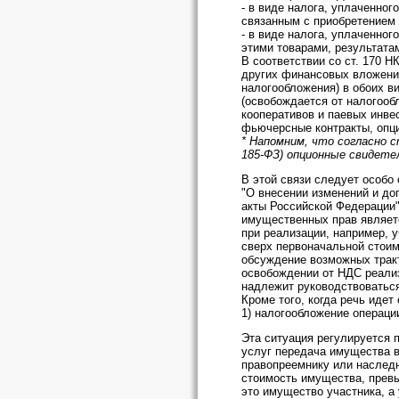
- в виде налога, уплаченно
связанным с приобретением ф
- в виде налога, уплаченног
этими товарами, результата
В соответствии со ст. 170 
других финансовых вложений
налогообложения) в обоих в
(освобождается от налогооб
кооперативов и паевых инве
фьючерсные контракты, опци
* Напомним, что согласно ст
185-ФЗ) опционные свидете
В этой связи следует особо
"О внесении изменений и до
акты Российской Федерации" 
имущественных прав являетс
при реализации, например, 
сверх первоначальной стоимо
обсуждение возможных тракто
освобождении от НДС реализ
надлежит руководствоватьс
Кроме того, когда речь идет
1) налогообложение операци
Эта ситуация регулируется п
услуг передача имущества в
правопреемнику или наследн
стоимость имущества, превы
это имущество участника, а