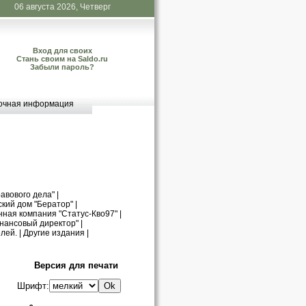
06 августа 2026, Четверг
Вход для своих
Стань своим на Saldo.ru
Забыли пароль?
очная информация
авового дела"
|
кий дом "Бератор"
|
нная компания "Статус-Кво97"
|
нансовый директор"
|
лей.
|
Другие издания
|
Версия для печати
Шрифт: