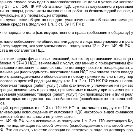
 данном случае речь идет о налогообложении не доли в уставном капита
кту 1 п. 1 ст. 146 НК РФ облагаться НДС сумма вышеуказанного превыше
ти на товары, результаты выполненных работ на безвозмездной основе, а
получающей, а у передающей стороны.
 в случае, если общество передает участнику налогооблагаемое имущест
жные средства (подпункт 1 п. 3 ст. 39 НК РФ);
и по передаче доли (как имущественного права требования к обществу)
док налогообложения не общества или другого лица, выступающего в роли
регулируется, как уже указывалось, подпунктом 12 п. 2 ст. 149 НК РФ,
ства не облагаются НДС.
с таким видом финансовых вложений, как вклад организации-товарища п
Закона N 57-ФЗ НДС, взимаемый с услуг, связанных с приобретением фи
ансового вложения в виде вклада по договору простого товарищества, 
рганизации (необходимость восстановления НДС при оплате этого вкла
ямого законодательного обоснования и потому применительно к тому пер
 согласно прежней редакции подпункта 1 п. 2 ст. 170 НК РФ суммы нало
бретении товаров (работ, услуг) либо фактически уплаченные им при вв
рации, включались в расходы, принимаемые к вычету при исчислении н
ьзования указанных товаров (работ, услуг) при производстве и (или) реал
ации которых не подлежат налогообложению (освобождаются от налогообл
кса.
ций, приведенных в п. 1-3 ст. 149 НК РФ, в том числе в подпункте 12 п.
авливающем освобождение от обложения НДС некоторых видов финансов
совместной деятельности не упоминается.
ст. 149 НК РФ была исключена из подпункта 1 п. 2 ст. 170 настоящего К
ции, не подлежащие налогообложению (освобождаемые от налогообложен
 РФ. Это означает, что если операции по передаче вклада по договору пр