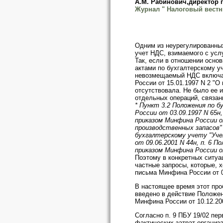
А.М. Рабинович,директор 
Журнал " Налоговый вестн
Одним из неурегулированны
учет НДС, взимаемого с усл
Так, если в отношении осно
актами по бухгалтерскому у
невозмещаемый НДС включали
России от 15.01.1997 N 2 "О
отсутствовала. Не было ее 
отдельных операций, связан
* Пункт 3.2 Положения по 
России от 03.09.1997 N 65н
приказом Минфина России от
производственных запасов" 
бухгалтерскому учету "Уче
от 09.06.2001 N 44н, п. 6 
приказом Минфина России от
Поэтому в конкретных ситуа
частные запросы, которые, 
письма Минфина России от 06.
В настоящее время этот проб
введено в действие Положен
Минфина России от 10.12.200
Согласно п. 9 ПБУ 19/02 пе
фактических затрат организ