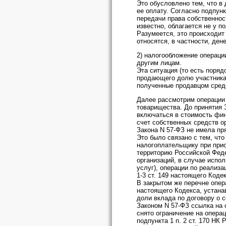
Это обусловлено тем, что в
ее оплату. Согласно подпун
передачи права собственнос
известно, облагается не у 
Разумеется, это происходит
относятся, в частности, дене
2) налогообложение операци
другим лицам.
Эта ситуация (то есть поря
продающего долю участника) 
полученные продавцом сред
Далее рассмотрим операции 
товарищества. До принятия 
включаться в стоимость фин
счет собственных средств о
Закона N 57-ФЗ не имела пр
Это было связано с тем, что
налогоплательщику при прио
территорию Российской Феде
организаций, в случае испол
услуг), операции по реализ
1-3 ст. 149 настоящего Коде
В закрытом же перечне опера
настоящего Кодекса, устан
доли вклада по договору о 
Законом N 57-ФЗ ссылка на 
снято ограничение на опера
подпункта 1 п. 2 ст. 170 НК