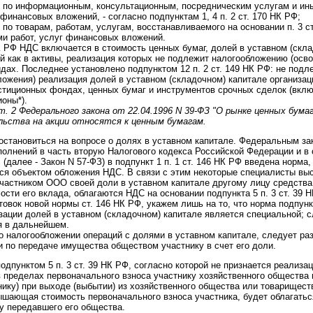
го по информационным, консультационным, посредническим услугам и ин
инансовых вложений, - согласно подпунктам 1, 4 п. 2 ст. 170 НК РФ;
о по товарам, работам, услугам, восстанавливаемого на основании п. 3 с
ми работ, услуг финансовых вложений.
НК РФ НДС включается в стоимость ценных бумаг, долей в уставном (скла
 как в активы, реализация которых не подлежит налогообложению (осв
идах. Последнее установлено подпунктом 12 п. 2 ст. 149 НК РФ: не под
ложения) реализация долей в уставном (складочном) капитале организац
стиционных фондах, ценных бумаг и инструментов срочных сделок (вкл
оны*).
. 2 Федерального закона от 22.04.1996 N 39-ФЗ "О рынке ценных бумаг"
льства на акции относятся к ценным бумагам.
 остановиться на вопросе о долях в уставном капитале. Федеральным зак
полнений в часть вторую Налогового кодекса Российской Федерации и в
(далее - Закон N 57-ФЗ) в подпункт 1 п. 1 ст. 146 НК РФ введена норма
я объектом обложения НДС. В связи с этим некоторые специалисты выс
участником ООО своей доли в уставном капитале другому лицу средств
сти его вклада, облагаются НДС на основании подпункта 5 п. 3 ст. 39 
вок новой нормы ст. 146 НК РФ, укажем лишь на то, что норма подпункт
ации долей в уставном (складочном) капитале является специальной; с
я в дальнейшем.
 о налогообложении операций с долями в уставном капитале, следует ра
и по передаче имущества обществом участнику в счет его доли.
одпунктом 5 п. 3 ст. 39 НК РФ, согласно которой не признается реализац
 пределах первоначального взноса участнику хозяйственного общества 
ику) при выходе (выбытии) из хозяйственного общества или товарищест
шающая стоимость первоначального взноса участника, будет облагатьс
 у передавшего его общества.