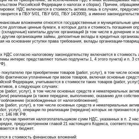
льством Российской Федерации о налогах и сборах). Причем, обращаем
ировки: НДС включается в стоимость актива лишь в случаях, предусмо
говорится в ПБУ 5/01, ПБУ 6/01, ПБУ 14/2000), а именно законодательств
финансовым вложениям относятся государственные и муниципальные цен
исле долговые ценные бумаги, в которых дата и стоимость погашения оп
е (складочные) капиталы других организаций (в том числе в дочерние и 
 другим организациям займы, депозитные вклады в кредитных организац
ая на основании уступки права требования, вклады организации-товарищ
ых НДС согласно налоговому законодательству включается в стоимость ак
емы интерес представляют только подпункты 1, 4 этого пункта) и п. 3 ст
Ф).
окупателю при приобретении товаров (работ, услуг), в том числе осно
бо фактически уплаченные при ввозе товаров, включая основные средс
йской Федерации, учитываются в стоимости таких товаров (работ, услуг
ктивов, в следующих случаях:
ров (работ, услуг), в том числе основных средств и нематериальных акт
(или) реализации (а также передаче, выполнению, оказанию для собстве
гообложению (освобожденных от налогообложения);
ров (работ, услуг), в том числе основных средств и нематериальных акти
абот, услуг), операции по реализации (передаче) которых не признаются 
 ст. 146 НК РФ.
Ф в случае принятия налогоплательщиком сумм НДС, указанных в п. 2 на
орядке, предусмотренном главой 21 настоящего Кодекса, соответствую
иваются в бюджет.
ется в стоимость финансовых вложений: