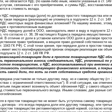
и, не облагаются НДС (по каким-либо иным, нежели указанные в ст. 149
слугам, связанным с его приобретением, и суммы НДС, восстанавливае
ются в стоимость вклада.
 НДС передача вклада (доли) по договору простого товарищества или не
у такая передача (реализация) не упомянута в подпункте 12 п. 2 ст. 1
 НДС некоторых видов финансовых вложений? По нашему мнению, этому
ящие к противоположным выводам:
НДС передачу долей в ООО, законодатель имел в виду в подпункте 12 п.
о, что согласно ст. 38, 39 настоящего Кодекса передача имущественных 
й. В отличие от доли в уставном капитале ООО доля в договоре просто
ественное право требования, а вещное право долевой собственности н
1 ст. 1043 ГК РФ). С этой точки зрения, при передаче доли в простом тов
ть имеет место квалифицирующий признак операции реализации как объ
подпункте 12 п. 2 ст. 149 НК РФ.
организацией-товарищем доли в простом товариществе НДС обл
ь первоначального взноса; следовательно, НДС, уплаченный по у
остом товариществе, и НДС, восстанавливаемый при внесении в
 стоимость соответствующего финансового вложения, а покры
сть самой доли, то есть за счет собственных средств организа
ередана участником не только другому лицу, но и самому обществу (ст. 
ствах с ограниченной ответственностью"). В этой ситуации, как отмечен
ретьим лицам может возникнуть объект обложения НДС у самого общест
д стоимостью первоначального вклада. Иными словами, две разные ситу
логообложения.
ля в простом товариществе не может быть уступлена самому товарищес
договора - это всегда передача доли или другому товарищу, или треть
 простом товариществе регламентируются одной нормой, согласно котор