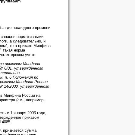
 группа&am
был до последнего времени
х запасов нормативными
оги, а следовательно, и
ием*, то в приказе Минфина
" такая норма
ухгалтерском учете
ого приказом Минфина
БУ 6/01, утвержденного
атериально-
, п. 6 Положения по
приказом Минфина России
У 14/2000, утвержденного
ов Минфина России на
рактера (см., например,
ть с 1 января 2003 года,
твержденное приказом
 4085.
у, признается сумма
гов (кроме случаев,