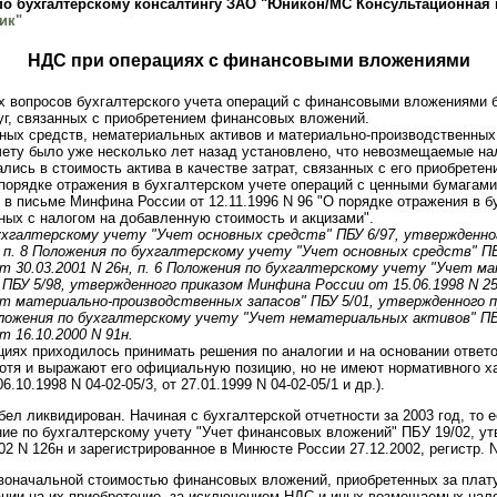
по бухгалтерскому консалтингу ЗАО "Юникон/МС Консультационная
ик"
НДС при операциях с финансовыми вложениями
х вопросов бухгалтерского учета операций с финансовыми вложениями 
уг, связанных с приобретением финансовых вложений.
вных средств, нематериальных активов и материально-производственны
чету было уже несколько лет назад установлено, что невозмещаемые нал
сь в стоимость актива в качестве затрат, связанных с его приобретен
 порядке отражения в бухгалтерском учете операций с ценными бумагами
и в письме Минфина России от 12.11.1996 N 96 "О порядке отражения в б
ных с налогом на добавленную стоимость и акцизами".
бухгалтерскому учету "Учет основных средств" ПБУ 6/97, утвержденн
, п. 8 Положения по бухгалтерскому учету "Учет основных средств" П
 30.03.2001 N 26н, п. 6 Положения по бухгалтерскому учету "Учет м
ПБУ 5/98, утвержденного приказом Минфина России от 15.06.1998 N 25н
т материально-производственных запасов" ПБУ 5/01, утвержденного 
Положения по бухгалтерскому учету "Учет нематериальных активов" ПБ
 16.10.2000 N 91н.
циях приходилось принимать решения по аналогии и на основании ответ
хотя и выражают его официальную позицию, но не имеют нормативного ха
10.1998 N 04-02-05/3, от 27.01.1999 N 04-02-05/1 и др.).
ел ликвидирован. Начиная с бухгалтерской отчетности за 2003 год, то ес
ие по бухгалтерскому учету "Учет финансовых вложений" ПБУ 19/02, у
2 N 126н и зарегистрированное в Минюсте России 27.12.2002, регистр. N
рвоначальной стоимостью финансовых вложений, приобретенных за плат
ации на их приобретение, за исключением НДС и иных возмещаемых нало