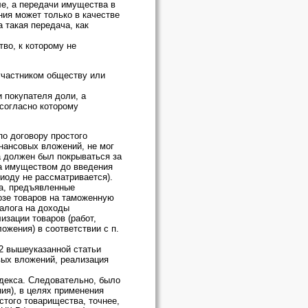
ле, а передачи имущества в
ния может только в качестве
 такая передача, как
во, к которому не
 участником обществу или
 покупателя доли, а
 согласно которому
о договору простого
нансовых вложений, не мог
а должен был покрываться за
да имуществом до введения
иоду не рассматривается).
га, предъявленные
озе товаров на таможенную
алога на доходы
изации товаров (работ,
ожения) в соответствии с п.
 2 вышеуказанной статьи
ых вложений, реализация
одекса. Следовательно, было
ия), в целях применения
остого товарищества, точнее,