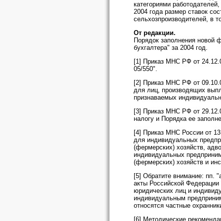
категориями работодателей,
2004 года размер ставок со
сельхозпроизводителей, в т
От редакции.
Порядок заполнения новой 
бухгалтера" за 2004 год.
[1] Приказ МНС РФ от 24.12.
05/550".
[2] Приказ МНС РФ от 09.10
для лиц, производящих выпл
признаваемых индивидуальн
[3] Приказ МНС РФ от 29.12
налогу и Порядка ее заполне
[4] Приказ МНС России от 1
для индивидуальных предпр
(фермерских) хозяйств, ад
индивидуальных предприним
(фермерских) хозяйств и инс
[5] Обратите внимание: пп. 
акты Российской Федерации 
юридических лиц и индивиду
индивидуальным предпринима
относятся частные охранник
[6] Методические рекоменда