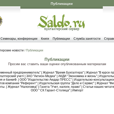
Публикации
Семинары, конференции
Книги
Публикации
Служба занятости
Справ
терские новости
/ Публикации
Публикации
Просим вас ставить ваши оценки опубликованным материалам
еменный предприниматель"
|
Журнал "Время Бухгалтера"
|
Журнал "В курсе пр
алтерский учетї
|
ЗАО "Актион-Медиа"
|
АКДИ "Экономика и жизнь"
|
Издательс
я и банкиФ.
|
ООО "Издательство Аюдар ПРЕСС"
|
Издательско-консультацио
тов компании "Референт"
|
Издательская группа "Дело и Сервис"
|
Журнал "Фи
нты.
|
Журнал "Налоговед"
|
Газета "Учет, налоги, право"
|
Статьи наших читате
ООО " СК Гарант-Столица"
|
Импорт