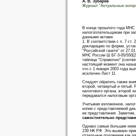
А. В. Зубарев
Журнал "Актуальные вопро
В конце прошлого года МНС 
налогоплательщикам при за
данными актами.
1. В соответствии с п. 7 ст
декларацию по форме, устан
"Российской газете" от 27.
МНС России Ш БГ-3-05/550[2
таблица "Справочно" (соотве
настоящий момент она называ
что с 1 января 2003 года в
исключен Лист 11.
Следует обратить также вни
второй, четвертый и пятый.
налогового органа, второй 
передавался налоговым орг
Учитывая изложенное, налог
копии с представляемой дек
ее представления. Заметим,
самостоятельно представить
Однако самые большие изме
239 НК РФ. Это вызвано пр
отдельные положения как р