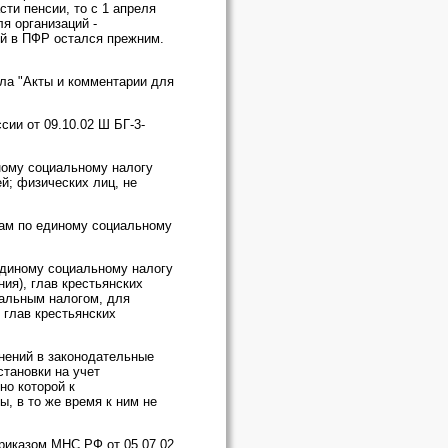
ти пенсии, то с 1 апреля
я организаций -
ей в ПФР остался прежним.
ла "Акты и комментарии для
сии от 09.10.02 Ш БГ-3-
ному социальному налогу
й; физических лиц, не
жам по единому социальному
 единому социальному налогу
я), глав крестьянских
альным налогом, для
глав крестьянских
менений в законодательные
становки на учет
но которой к
, в то же время к ним не
Приказом МНС РФ от 05.07.02