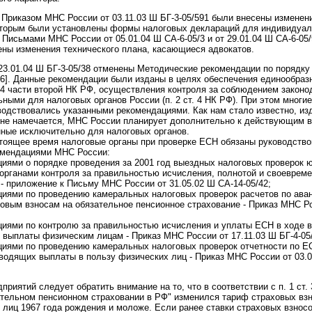
, Приказом МНС России от 03.11.03 Ш БГ-3-05/591 были внесены изменен
 которым были установлены формы налоговых деклараций для индивидуа
. Письмами МНС России от 05.01.04 Ш СА-6-05/3 и от 29.01.04 Ш СА-6-05
ены изменения технического плана, касающиеся адвокатов.
23.01.04 Ш БГ-3-05/38 отменены Методические рекомендации по порядку
[6]. Данные рекомендации были изданы в целях обеспечения единообра
4 части второй НК РФ, осуществления контроля за соблюдением законо
ьными для налоговых органов России (п. 2 ст. 4 НК РФ). При этом многи
одствовались указанными рекомендациями. Как нам стало известно, из
 не намечается, МНС России планирует дополнительно к действующим 
ные исключительно для налоговых органов.
астоящее время налоговые органы при проверке ЕСН обязаны руководст
омендациями МНС России:
иями о порядке проведения за 2001 год выездных налоговых проверок 
рганами контроля за правильностью исчисления, полнотой и своеврем
 - приложение к Письму МНС России от 31.05.02 Ш СА-14-05/42;
циями по проведению камеральных налоговых проверок расчетов по ав
ховым взносам на обязательное пенсионное страхование - Приказ МНС Ро
циями по контролю за правильностью исчисления и уплаты ЕСН в ходе 
 выплаты физическим лицам - Приказ МНС России от 17.11.03 Ш БГ-4-05
циями по проведению камеральных налоговых проверок отчетности по 
водящих выплаты в пользу физических лиц - Приказ МНС России от 03.07
риятий следует обратить внимание на то, что в соответствии с п. 1 ст.
ательном пенсионном страховании в РФ" изменился тариф страховых взн
 лиц 1967 года рождения и моложе. Если ранее ставки страховых взно