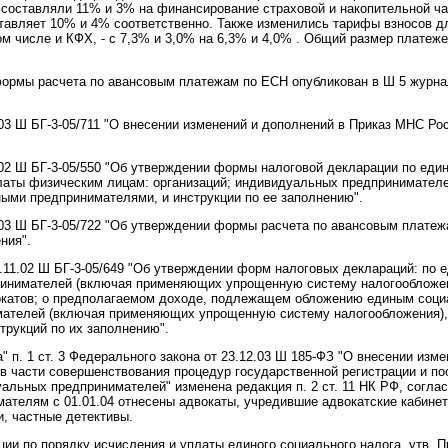
 составляли 11% и 3% на финансирование страховой и накопительной час
ставляет 10% и 4% соответственно. Также изменились тарифы взносов дл
ом числе и КФХ, - с 7,3% и 3,0% на 6,3% и 4,0% . Общий размер платеж
формы расчета по авансовым платежам по ЕСН опубликован в Ш 5 журна
03 Ш БГ-3-05/711 "О внесении изменений и дополнений в Приказ МНС Рос
.02 Ш БГ-3-05/550 "Об утверждении формы налоговой декларации по еди
аты физическим лицам: организаций; индивидуальных предпринимателе
ыми предпринимателями, и инструкции по ее заполнению".
.03 Ш БГ-3-05/722 "Об утверждении формы расчета по авансовым плате
ния".
3.11.02 Ш БГ-3-05/649 "Об утверждении форм налоговых деклараций: по
инимателей (включая применяющих упрощенную систему налогообложени
вокатов; о предполагаемом доходе, подлежащем обложению единым соци
ателей (включая применяющих упрощенную систему налогообложения), 
трукций по их заполнению".
"а" п. 1 ст. 3 Федерального закона от 23.12.03 Ш 185-ФЗ "О внесении из
в части совершенствования процедур государственной регистрации и по
альных предпринимателей" изменена редакция п. 2 ст. 11 НК РФ, соглас
телям с 01.01.04 отнесены адвокаты, учредившие адвокатские кабинеты
и, частные детективы.
ции по порядку исчисления и уплаты единого социального налога, утв. 