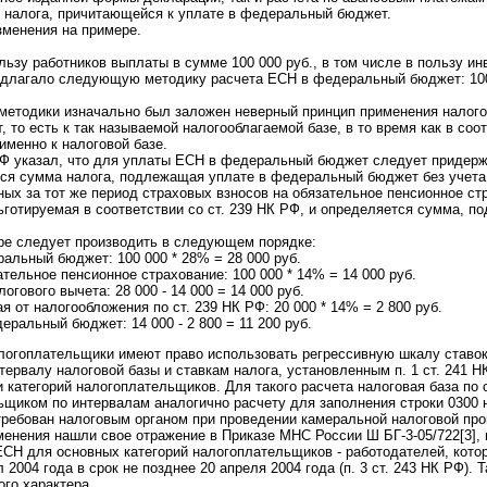
 налога, причитающейся к уплате в федеральный бюджет.
менения на примере.
ьзу работников выплаты в сумме 100 000 руб., в том числе в пользу инв
длагало следующую методику расчета ЕСН в федеральный бюджет: 100 0
 методики изначально был заложен неверный принцип применения налогов
 то есть к так называемой налогооблагаемой базе, в то время как в соот
именно к налоговой базе.
 указал, что для уплаты ЕСН в федеральный бюджет следует придержи
ся сумма налога, подлежащая уплате в федеральный бюджет без учета 
ых за тот же период страховых взносов на обязательное пенсионное стр
готируемая в соответствии со ст. 239 НК РФ, и определяется сумма, п
ре следует производить в следующем порядке:
альный бюджет: 100 000 * 28% = 28 000 руб.
тельное пенсионное страхование: 100 000 * 14% = 14 000 руб.
гового вычета: 28 000 - 14 000 = 14 000 руб.
 от налогообложения по ст. 239 НК РФ: 20 000 * 14% = 2 800 руб.
ральный бюджет: 14 000 - 2 800 = 11 200 руб.
логоплательщики имеют право использовать регрессивную шкалу ставок 
тервалу налоговой базы и ставкам налога, установленным п. 1 ст. 241 
и категорий налогоплательщиков. Для такого расчета налоговая база по 
щиком по интервалам аналогично расчету для заполнения строки 0300 н
требован налоговым органом при проведении камеральной налоговой пр
енения нашли свое отражение в Приказе МНС России Ш БГ-3-05/722[3],
СН для основных категорий налогоплательщиков - работодателей, кото
л 2004 года в срок не позднее 20 апреля 2004 года (п. 3 ст. 243 НК РФ).
ого характера.