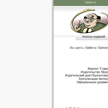
Saldo.ru
Анонсы изданий
Вы здесь:
Saldo.ru
/
Бухгал
Журнал "Совр
Издательство ЂБухг
Издательский дом УБухгалтери
Консультации экспер
Официальные докуме