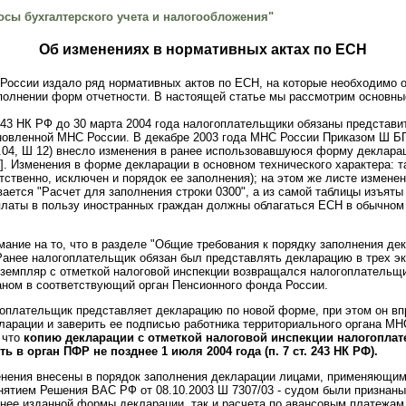
сы бухгалтерского учета и налогообложения"
Об изменениях в нормативных актах по ЕСН
России издало ряд нормативных актов по ЕСН, на которые необходимо 
полнении форм отчетности. В настоящей статье мы рассмотрим основны
. 243 НК РФ до 30 марта 2004 года налогоплательщики обязаны представи
овленной МНС России. В декабре 2003 года МНС России Приказом Ш БГ-3
01.04, Ш 12) внесло изменения в ранее использовавшуюся форму деклар
]. Изменения в форме декларации в основном технического характера: т
тственно, исключен и порядок ее заполнения); на этом же листе изменен
ется "Расчет для заполнения строки 0300", а из самой таблицы изъяты г
ыплаты в пользу иностранных граждан должны облагаться ЕСН в обычном 
мание на то, что в разделе "Общие требования к порядку заполнения д
 Ранее налогоплательщик обязан был представлять декларацию в трех эк
экземпляр с отметкой налоговой инспекции возвращался налогоплательщи
аном в соответствующий орган Пенсионного фонда России.
оплательщик представляет декларацию по новой форме, при этом он вп
ларации и заверить ее подписью работника территориального органа МН
 что
копию декларации с отметкой налоговой инспекции налогопла
 в орган ПФР не позднее 1 июля 2004 года (п. 7 ст. 243 НК РФ).
нения внесены в порядок заполнения декларации лицами, применяющими
инятием Решения ВАС РФ от 08.10.2003 Ш 7307/03 - судом были призна
анее изданной формы декларации, так и расчета по авансовым платежа