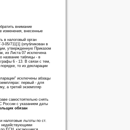
обратить внимание
е изменения, внесенные
ть в налоговый орган
-05/711[1] (опубликован в
ации, утвержденную Приказом
ак, из Листа 07 исключена
о название таблицы - в
рафы 6 - 13. В связи с тем,
порядке, то из декларации
екларации" исключены абзацы
земплярах: первый - для
ку, а третий экземпляр
раве самостоятельно снять
С России с указанием даты
тельщик обязан
 налоговые льготы по ст.
ны недействующими
м по ЕСН, касающиеся