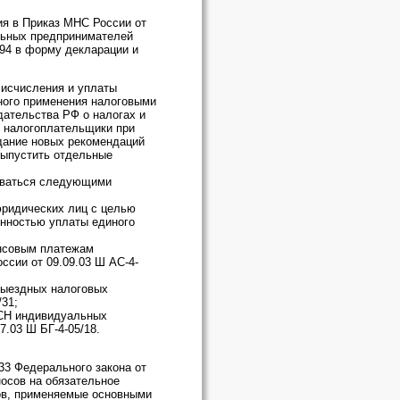
ия в Приказ МНС России от
льных предпринимателей
/94 в форму декларации и
 исчисления и уплаты
зного применения налоговыми
дательства РФ о налогах и
е налогоплательщики при
дание новых рекомендаций
выпустить отдельные
воваться следующими
юридических лиц с целью
енностью уплаты единого
ансовым платежам
ссии от 09.09.03 Ш АС-4-
выездных налоговых
/31;
ЕСН индивидуальных
.03 Ш БГ-4-05/18.
 33 Федерального закона от
осов на обязательное
сов, применяемые основными