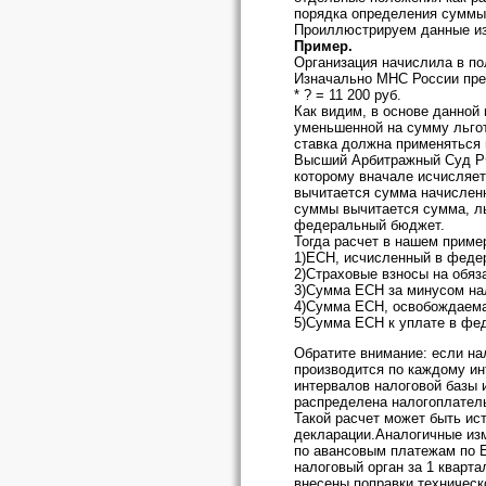
порядка определения суммы
Проиллюстрируем данные из
Пример.
Организация начислила в пол
Изначально МНС России пре
* ? = 11 200 руб.
Как видим, в основе данной
уменьшенной на сумму льгот,
ставка должна применяться 
Высший Арбитражный Суд РФ
которому вначале исчисляет
вычитается сумма начисленн
суммы вычитается сумма, ль
федеральный бюджет.
Тогда расчет в нашем приме
1)ЕСН, исчисленный в федер
2)Страховые взносы на обяза
3)Сумма ЕСН за минусом нало
4)Сумма ЕСН, освобождаемая
5)Сумма ЕСН к уплате в феде
Обратите внимание: если на
производится по каждому ин
интервалов налоговой базы 
распределена налогоплатель
Такой расчет может быть ис
декларации.Аналогичные изм
по авансовым платежам по Е
налоговый орган за 1 кварта
внесены поправки техническ