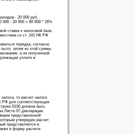
алидов - 20 000 руб.
00 - 20 000 = 80 000 * 28%
ой ставки к налоговой базе,
ветствии со ст. 241 НК РФ
ваться порядка, согласно
льгот, затем из этой суммы
ахование, а из полученной
одлежащая уплате в
налога, то расчет налога
НК РФ для соответствующих
строке 0100 должна быть
а Листе 07 декларации.
оверки представленной
 которым утвержден расчет
рый представляется в
 Также в форму расчета