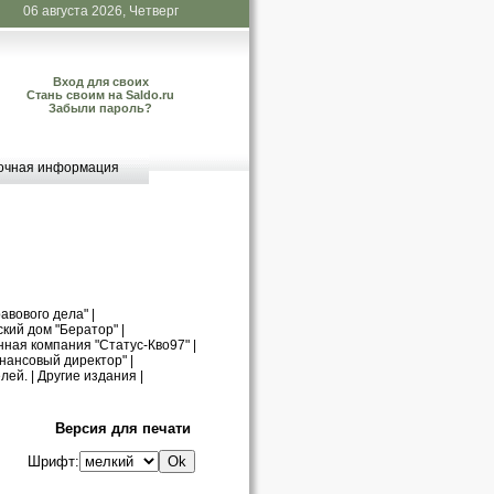
06 августа 2026, Четверг
Вход для своих
Стань своим на Saldo.ru
Забыли пароль?
очная информация
авового дела"
|
кий дом "Бератор"
|
нная компания "Статус-Кво97"
|
нансовый директор"
|
лей.
|
Другие издания
|
Версия для печати
Шрифт: