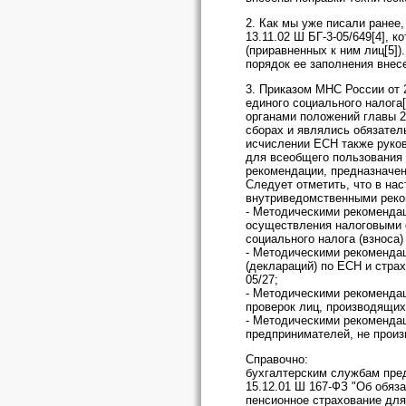
2. Как мы уже писали ранее
13.11.02 Ш БГ-3-05/649[4],
(приравненных к ним лиц[5])
порядок ее заполнения внес
3. Приказом МНС России от 
единого социального налога
органами положений главы 2
сборах и являлись обязател
исчислении ЕСН также руков
для всеобщего пользования
рекомендации, предназначен
Следует отметить, что в н
внутриведомственными рек
- Методическими рекомендац
осуществления налоговыми о
социального налога (взноса)
- Методическими рекоменда
(деклараций) по ЕСН и стра
05/27;
- Методическими рекоменда
проверок лиц, производящих
- Методическими рекоменда
предпринимателей, не произ
Справочно:
бухгалтерским службам предп
15.12.01 Ш 167-ФЗ "Об обяз
пенсионное страхование для