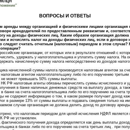
 МКПЦН
ложение"
ВОПРОСЫ И ОТВЕТЫ
ом аренды между организацией и физическими лицами организация 
говоре арендодателей по предоставленным реквизитам и, соответст
огу на доходы физических лиц. Каким образом организация должн
ми и исчислять налог на доходы физических лиц, если в договоре 
то следует считать отчетным (налоговым) периодом в этом случае?
 операции?
 российские организации, от которых или в результате отношений с кот
числить, удержать у налогоплательщика и уплатить сумму налога. На ос
держать начисленную сумму налога непосредственно из доходов налог
щика начисленной суммы налога производится налоговым агентом за сч
 налоговым агентом налогоплательщику либо по его поручению третьим
 не может превышать 50% суммы выплаты.
226 НК РФ налоговые агенты обязаны перечислять суммы исчисленного и у
олучения в банке наличных денежных средств на выплату дохода, а так
 в банке на счета налогоплательщика либо по его поручению на счета тр
ды не содержит информацию о том, в каком размере получает доход ка
ог в размере 13% от суммы выплаты и подавать сведения только на им
ваемом случае организация не должна делить доход по договору аренд
отрено, что налоговым периодом для целей исчисления НДФЛ является 
К РФ не установлен.
а фактического получения дохода определяется как день выплаты доход
ельщика в банках либо по его поручению на счета третьих лиц . при пол