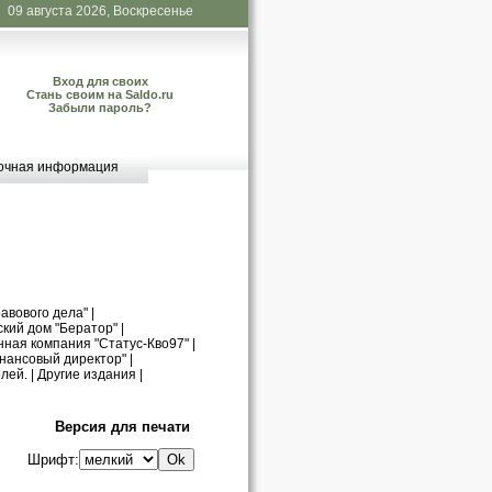
09 августа 2026, Воскресенье
Вход для своих
Стань своим на Saldo.ru
Забыли пароль?
очная информация
авового дела"
|
кий дом "Бератор"
|
нная компания "Статус-Кво97"
|
нансовый директор"
|
лей.
|
Другие издания
|
Версия для печати
Шрифт: