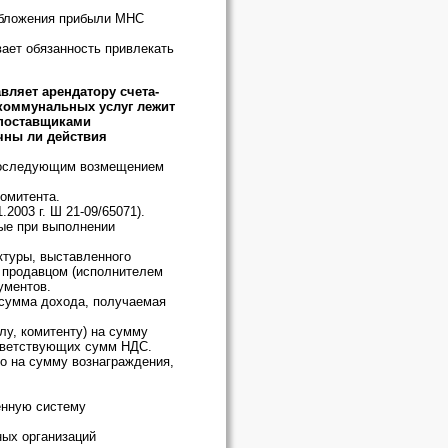
обложения прибыли МНС
вает обязанность привлекать
вляет арендатору счета-
 коммунальных услуг лежит
 поставщиками
чны ли действия
 последующим возмещением
комитента.
2003 г. Ш 21-09/65071).
ые при выполнении
ктуры, выставленного
о продавцом (исполнителем
ументов.
 сумма дохода, получаемая
лу, комитенту) на сумму
ответствующих сумм НДС.
но на сумму вознаграждения,
енную систему
ных организаций