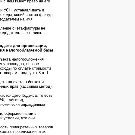
 с чем имеет право на его
и УСН, устанавливать в
сходы, копий счетов-фактур
додателем на имя
ление счета-фактуры не
рендодатель всего лишь
одажи для организации,
ия налогооблагаемой базы
бъекта налогообложения
ну расходов, вправе
асходы по оплате стоимости
оварам . подпункт 8 п. 1
ств на счета в банках и
нных прав (кассовый метод).
настоящего Кодекса, то есть
Ф, . убытки),
ономически оправданные
ми, оформленными в
и условии, что они
мость приобретенных товаров
оходы от реализации этих