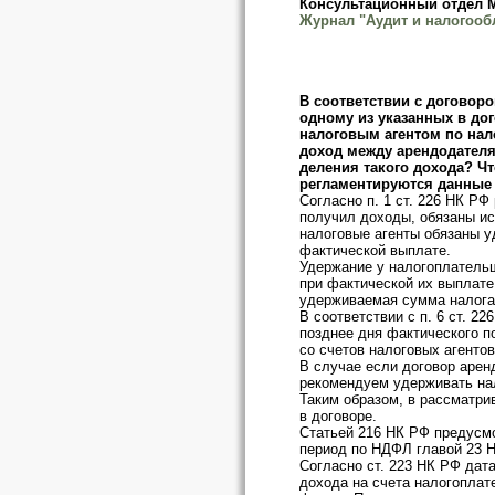
Консультационный отдел
Журнал "Аудит и налогооб
В соответствии с договор
одному из указанных в до
налоговым агентом по нал
доход между арендодателя
деления такого дохода? Ч
регламентируются данные
Согласно п. 1 ст. 226 НК РФ
получил доходы, обязаны ис
налоговые агенты обязаны у
фактической выплате.
Удержание у налогоплатель
при фактической их выплате
удерживаемая сумма налога
В соответствии с п. 6 ст. 
позднее дня фактического п
со счетов налоговых агентов
В случае если договор арен
рекомендуем удерживать нал
Таким образом, в рассматри
в договоре.
Статьей 216 НК РФ предусм
период по НДФЛ главой 23 Н
Согласно ст. 223 НК РФ дат
дохода на счета налогоплат