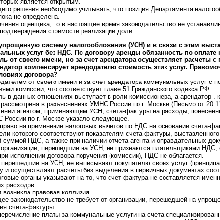
оторых является открытым.
щего решения необходимо учитывать, что позиция Департамента налого
пока не определена.
ечения оценщика, то в настоящее время законодательство не устанавли
 подтверждения стоимости реализации доли.
упрощенную систему налогообложения (УСН) и в связи с этим выста
альных услуг без НДС. По договору аренды обязанность по оплате
ль от своего имени, но за счет арендатора осуществляет расчеты с
ендатор компенсирует арендодателю стоимость этих услуг. Правомо
словиях договора?
одателем от своего имени и за счет арендатора коммунальных услуг с
ями комиссии, что соответствует главе 51 Гражданского кодекса РФ.
ь в данных отношениях выступает в роли комиссионера, а арендатор . 
ассмотрена в разъяснениях УМНС России по г. Москве (Письмо от 20.11.
лении агентом, применяющим УСН, счета-фактуры на расходы, понесенн
 России по г. Москве указало следующее.
 право на применение налоговых вычетов по НДС на основании счета-фа
тели которого соответствуют показателям счета-фактуры, выставленног
ой суммой НДС, а также при наличии отчета агента и оправдательных док
о организации, перешедшие на УСН, не признаются плательщиками НДС,
при исполнении договора поручения (комиссии), НДС не облагается.
, перешедшие на УСН, не выписывают покупателю своих услуг (принципа
ру и осуществляют расчеты без выделения в первичных документах со
оговые органы указывают на то, что счет-фактура не составляется имен
х расходов.
 возникла правовая коллизия.
ее законодательство не требует от организации, перешедшей на упрощ
ия счета-фактуры.
 перечисление платы за коммунальные услуги на счета специализирован