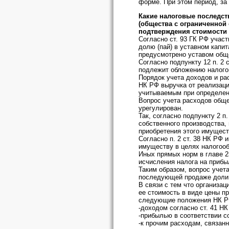
форме. При этом период, за
Какие налоговые последст
(общества с ограниченной
подтверждения стоимости
Согласно ст. 93 ГК РФ учас
долю (пай) в уставном капи
предусмотрено уставом общ
Согласно подпункту 12 п. 2 
подлежит обложению налого
Порядок учета доходов и ра
НК РФ выручка от реализаци
учитываемым при определени
Вопрос учета расходов обще
урегулирован.
Так, согласно подпункту 2 п
собственного производства,
приобретения этого имущест
Согласно п. 2 ст. 38 НК РФ 
имуществу в целях налогоо
Иных прямых норм в главе 
исчисления налога на прибыл
Таким образом, вопрос учет
последующей продаже доли 
В связи с тем что организа
ее стоимость в виде цены пр
следующие положения НК Р
-доходом согласно ст. 41 Н
-прибылью в соответствии с
-к прочим расходам, связанн