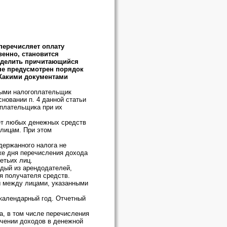
перечисляет оплату
венно, становится
а делить причитающийся
не предусмотрен порядок
 Какими документами
орыми налогоплательщик
новании п. 4 данной статьи
оплательщика при их
ет любых денежных средств
 лицам. При этом
держанного налога не
же дня перечисления дохода
етьих лиц.
ждый из арендодателей,
я получателя средств.
ы между лицами, указанными
календарный год. Отчетный
а, в том числе перечисления
учении доходов в денежной