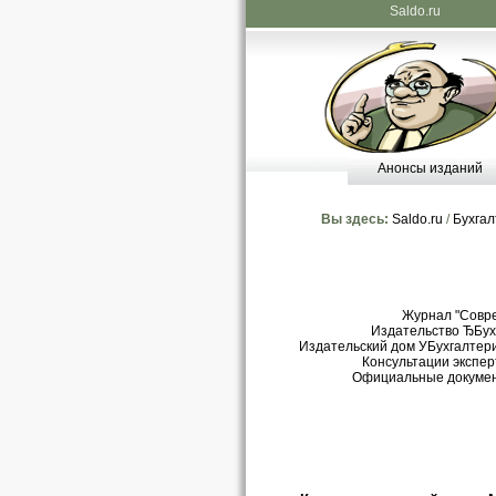
Saldo.ru
Анонсы изданий
Вы здесь:
Saldo.ru
/
Бухгал
Журнал "Совр
Издательство ЂБухг
Издательский дом УБухгалтери
Консультации экспер
Официальные докуме