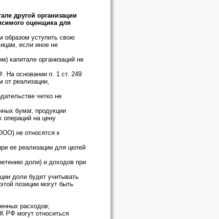
тале другой организации
исимого оценщика для
ым образом уступить свою
ицам, если иное не
ом) капитале организаций не
 На основании п. 1 ст. 249
м от реализации,
дательстве четко не
нных бумаг, продукции
х операций на цену
ООО) не относятся к
ри ее реализации для целей
ретению доли) и доходов при
ации доли будет учитывать
 этой позиции могут быть
денных расходов;
НК РФ могут относиться