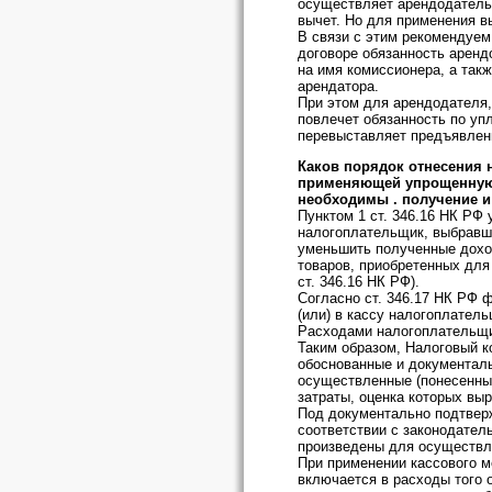
осуществляет арендодатель,
вычет. Но для применения в
В связи с этим рекомендуем
договоре обязанность арен
на имя комиссионера, а так
арендатора.
При этом для арендодателя
повлечет обязанность по упл
перевыставляет предъявлен
Каков порядок отнесения 
применяющей упрощенную 
необходимы . получение и 
Пунктом 1 ст. 346.16 НК РФ
налогоплательщик, выбравши
уменьшить полученные доход
товаров, приобретенных для
ст. 346.16 НК РФ).
Согласно ст. 346.17 НК РФ 
(или) в кассу налогоплатель
Расходами налогоплательщи
Таким образом, Налоговый к
обоснованные и документаль
осуществленные (понесенны
затраты, оценка которых вы
Под документально подтвер
соответствии с законодател
произведены для осуществле
При применении кассового м
включается в расходы того 