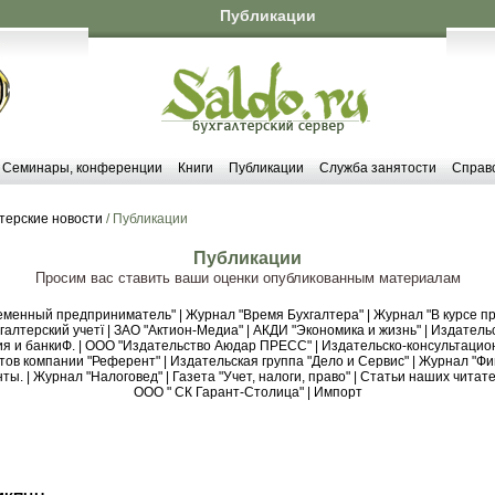
Публикации
Семинары, конференции
Книги
Публикации
Служба занятости
Справ
терские новости
/ Публикации
Публикации
Просим вас ставить ваши оценки опубликованным материалам
еменный предприниматель"
|
Журнал "Время Бухгалтера"
|
Журнал "В курсе пр
алтерский учетї
|
ЗАО "Актион-Медиа"
|
АКДИ "Экономика и жизнь"
|
Издательс
я и банкиФ.
|
ООО "Издательство Аюдар ПРЕСС"
|
Издательско-консультацио
тов компании "Референт"
|
Издательская группа "Дело и Сервис"
|
Журнал "Фи
нты.
|
Журнал "Налоговед"
|
Газета "Учет, налоги, право"
|
Статьи наших читате
ООО " СК Гарант-Столица"
|
Импорт