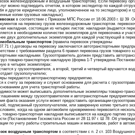
озок железнодорожным и воздушным транспортом). Если перевозку орга
луг можно подтвердить отчетом, в котором экспедитор по каждой отгруз
ебя и другое юридическое лицо, уполномоченное на то экспедитором) и 
енные копии грузовых накладных).
евозках
в соответствии с Приказом МПС России от 18.06.2003 г. Ш 39 .
окументов на перевозку грузов железнодорожным транспортом. перевоз
ая накладная, состоящая из четырех листов: накладная (выдается пере
ляется в необходимом количестве экземпляров для перевозчика и участ
енее двух дополнительных экземпляров для каждой участвующей в перев
втомобильным транспортом
(правила перевозок утверждены
.71 г.) договоры на перевозку заключаются автотранспортными предпр
ветствии с требованиями раздела 6 правил перевозка грузов товарного 
портными накладными. Грузоотправитель должен представить автотранс
груз товарно-транспортную накладную (форма 1-Т утверждена Постанов
анную в четырех экземплярах:
тается у грузоотправителя, а второй, третий и четвертый вручаются во
 отдает грузополучателю;
ляры передаются автотранспортному предприятию.
я к счету за перевозку и служит основанием для расчета с грузоотправи
основанием для учета транспортной работы.
ходимости может выписывать дополнительные экземпляры товарно-транс
оглашением между грузоотправителем и автотранспортным предприятием
ия факта оказания услуги может предоставить организации-грузоотпра
ной, подписанный грузополучателем, или заверенную копию третьего эк
словиях, когда на одном автомобиле одновременно перевозится несколь
, товарно-транспортная накладная выписывается на каждую партию гру
сти (Постановление Госкомстата России от 28 11.97 г. Ш 78 .Об утвер
ации по учету работы строительных машин и механизмов, работ в автомо
озок воздушным транспортом
в соответствии с п. 2 ст. 103 Воздушног