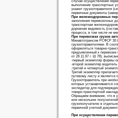
случае осуществления перев
выполнение транспортных ус
укажет грузоотправителя (с
первичные документы (завер
При железнодорожных пер
заполнения перевозочных д
транспортная железнодорожн
дорожная ведомость (состав
процесса, в том числе не м
При перевозках грузов а
Минавтотрансом РСФСР 30.07
грузоотправителями. В соот
оформляться товарно-транс
предъявленный к перевозке 
от 28.11.97 г. Ш 78), выпис
-первый экземпляр формы ос
-второй экземпляр водитель
-третий и четвертый экземп
Третий экземпляр прилагаетс
путевому листу и является 
Грузоотправитель при необ
которых устанавливается с
экспедитор для подтвержден
товаро-транспортной наклад
Обращаем внимание, что в у
или нескольких получателей
грузополучателю в отдельно
первичной учетной документ
При осуществлении перев