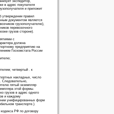
низует экспедитор,
ке в адрес покупателя
грузополучателя и приложит
Об утверждении правил
очным документом является
возчиком грузополучателю),
ников перевозочного
озке грузов стороне).
иятиями с
характера должна
портному предприятию на
лением Госкомстата России
дителю;
телем; четвертый . к
портных накладных, число
. Следовательно,
вителю пятый экземпляр
земпляра этой формы.
ко грузов в адрес одного
зов и каждому
ждении унифицированных форм
бильном транспорте.).
о кодекса РФ по договору