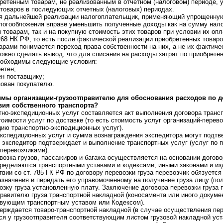
бретенным товарам, не реализованным в отчетном (налоговом) периоде,
 товаров в последующих отчетных (налоговых) периодах.
ля дальнейшей реализации налогоплательщик, применяющий упрощенную
алогообложения вправе уменьшить полученные доходы как на сумму нал
 товарам, так и на покупную стоимость этих товаров при условии их оп
268 НК РФ, то есть после фактической реализации приобретенных товар
арами понимается переход права собственности на них, а не их фактиче
ожно сделать вывод, что для списания на расходы затрат по приобрете
еобходимы следующие условия:
етен;
ен поставщику;
зован покупателю.
мы организации-грузоотправителю для обоснования расходов по д
твия собственного транспорта?
тно-экспедиционных услуг составляется акт выполнения договора трансп
оимости услуг по доставке (то есть стоимость услуг организаций-перево
цию транспортно-экспедиционных услуг).
экспедиционных услуг и сумма вознаграждения экспедитора могут подтв
 экспедитор подтверждает и выполнение транспортных услуг (услуг по п
перевозчиками).
возка грузов, пассажиров и багажа осуществляется на основании догово
ределяются транспортными уставами и кодексами, иными законами и из
вии со ст. 785 ГК РФ по договору перевозки груза перевозчик обязуетс
азначения и передать его управомоченному на получение груза лицу (по
возку груза установленную плату. Заключение договора перевозки груза
равителю груза транспортной накладной (коносамента или иного докумен
твующим транспортным уставом или Кодексом).
верждается товаро-транспортной накладной (в случае осуществления п
ся у грузоотправителя соответствующим листом грузовой накладной ус