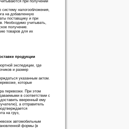
 учитываются при получении
 систему налогообложения,
ога на добавленную
латы поставщику и при
ов. Необходимо учитывать,
ское получение.
нию товаров для их
оставке продукции
ортной экспедиции, где
зчиков и размер
ерждаться указанным актом.
еревозке, которые
ра перевозки. При этом
даваемыми в соответствии с
я доставить вверенный ему
лучателю), а отправитель
 подтверждается
та на груз,
еревозок автомобильным
тановленной формы (в