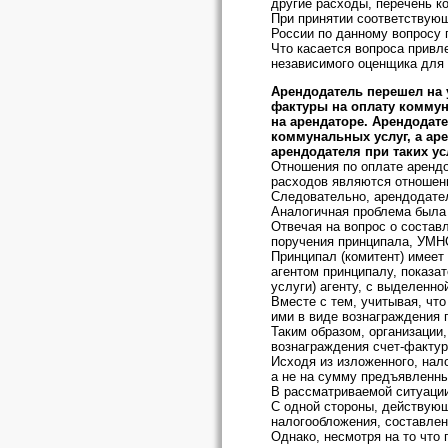
другие расходы, перечень к
При принятии соответствую
России по данному вопросу 
Что касается вопроса привл
независимого оценщика для
Арендодатель перешел на 
фактуры на оплату коммун
на арендаторе. Арендодате
коммунальных услуг, а ар
арендодателя при таких у
Отношения по оплате аренд
расходов являются отношени
Следовательно, арендодател
Аналогичная проблема была р
Отвечая на вопрос о состав
поручения принципала, УМНС
Принципал (комитент) имеет
агентом принципалу, показа
услуги) агенту, с выделенн
Вместе с тем, учитывая, чт
ими в виде вознаграждения 
Таким образом, организации
вознаграждения счет-факту
Исходя из изложенного, нал
а не на сумму предъявленны
В рассматриваемой ситуации
С одной стороны, действующ
налогообложения, составлен
Однако, несмотря на то что