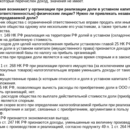
 который перечислен доход, значения не имеет.
вия возникают у организации при реализации доли в уставном капи
 ответственностью) физическим лицам? Нужно ли привлекать незав
 продаваемой доли?
тник общества с ограниченной ответственностью вправе продать или ин
тале общества одному или нескольким его участникам, а также третьим л
ества.
ст. 149 НК РФ реализация на территории РФ долей в уставном (складочн
м на добавленную стоимость.
сходов для целей налогообложения прибыли установлен главой 25 НК РФ.
и доли в уставном капитале (имущественного права) признается доходо
и налоговой базы по налогу на прибыль организаций.
ства при продаже доли является в настоящее время спорным и в законо
. 1 ст. 268 НК РФ при реализации прочего имущества (за исключением це
 покупных товаров) налогоплательщик вправе уменьшить доходы от таки
ва.
имущественные права (к которым относится и доля в уставном капитале 
бложения.
25 НК РФ, позволяющих вычесть расходы по приобретению доли в ООО п
ь организаций, нет.
а расходов общества по выплате действительной стоимости доли (приоб
является спорным.
ция скорее всего при определении налогооблагаемой прибыли при реализ
иобретения и затрат, связанных с приобретением, аргументами в пользу
Ф:
К РФ признается экономическая выгода;
о ст. 247 НК РФ признаются доходы, уменьшенные на величину произве
ым с производством и реализацией, согласно подпункту 49 п. 1 ст. 264 