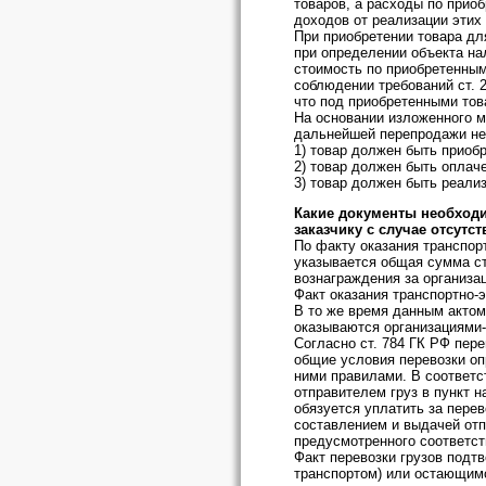
товаров, а расходы по прио
доходов от реализации этих
При приобретении товара д
при определении объекта н
стоимость по приобретенным
соблюдении требований ст. 
что под приобретенными тов
На основании изложенного м
дальнейшей перепродажи н
1) товар должен быть приобр
2) товар должен быть оплач
3) товар должен быть реали
Какие документы необходи
заказчику с случае отсутс
По факту оказания транспор
указывается общая сумма ст
вознаграждения за организа
Факт оказания транспортно-
В то же время данным актом
оказываются организациями-
Согласно ст. 784 ГК РФ пере
общие условия перевозки оп
ними правилами. В соответст
отправителем груз в пункт н
обязуется уплатить за пере
составлением и выдачей отп
предусмотренного соответс
Факт перевозки грузов подт
транспортом) или остающим