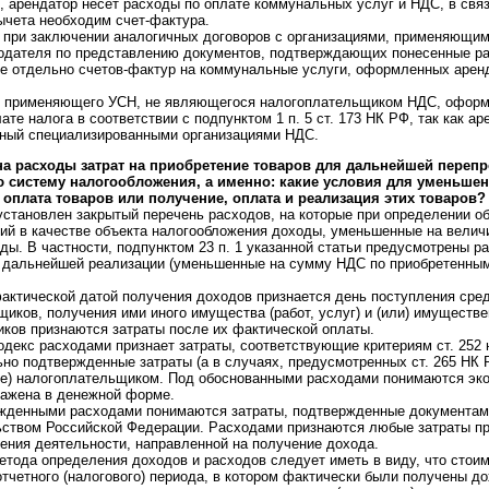
 арендатор несет расходы по оплате коммунальных услуг и НДС, в связи
ычета необходим счет-фактура.
 при заключении аналогичных договоров с организациями, применяющим
додателя по представлению документов, подтверждающих понесенные ра
же отдельно счетов-фактур на коммунальные услуги, оформленных арен
, применяющего УСН, не являющегося налогоплательщиком НДС, оформ
ате налога в соответствии с подпунктом 1 п. 5 ст. 173 НК РФ, так как а
ный специализированными организациями НДС.
на расходы затрат на приобретение товаров для дальнейшей перепр
систему налогообложения, а именно: какие условия для уменьшен
оплата товаров или получение, оплата и реализация этих товаров?
 установлен закрытый перечень расходов, на которые при определении о
й в качестве объекта налогообложения доходы, уменьшенные на величи
ы. В частности, подпунктом 23 п. 1 указанной статьи предусмотрены р
 дальнейшей реализации (уменьшенные на сумму НДС по приобретенным т
фактической датой получения доходов признается день поступления сред
щиков, получения ими иного имущества (работ, услуг) и (или) имуществе
ков признаются затраты после их фактической оплаты.
одекс расходами признает затраты, соответствующие критериям ст. 252 
но подтвержденные затраты (а в случаях, предусмотренных ст. 265 НК Р
е) налогоплательщиком. Под обоснованными расходами понимаются эк
ражена в денежной форме.
жденными расходами понимаются затраты, подтвержденные документа
ьством Российской Федерации. Расходами признаются любые затраты пр
ния деятельности, направленной на получение дохода.
етода определения доходов и расходов следует иметь в виду, что стои
отчетного (налогового) периода, в котором фактически были получены д