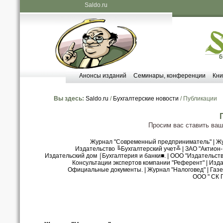
Saldo.ru
Анонсы изданий
Семинары, конференции
Кни
Вы здесь:
Saldo.ru
/
Бухгалтерские новости
/ Публикации
Просим вас ставить ва
Журнал "Современный предприниматель"
|
Жу
Издательство ╚Бухгалтерский учет╩
|
ЗАО "Актион
Издательский дом ⌠Бухгалтерия и банки■.
|
ООО "Издательст
Консультации экспертов компании "Референт"
|
Изда
Официальные документы.
|
Журнал "Налоговед"
|
Газе
ООО " СК 