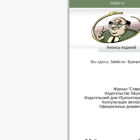
Saldo.ru
Анонсы изданий
Вы здесь:
Saldo.ru
/
Бухгал
Журнал "Совр
Издательство ЂБухг
Издательский дом УБухгалтери
Консультации экспер
Официальные докуме