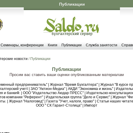
Публикации
Семинары, конференции
Книги
Публикации
Служба занятости
Справ
терские новости
/ Публикации
Публикации
Просим вас ставить ваши оценки опубликованным материалам
еменный предприниматель"
|
Журнал "Время Бухгалтера"
|
Журнал "В курсе пр
алтерский учетї
|
ЗАО "Актион-Медиа"
|
АКДИ "Экономика и жизнь"
|
Издательс
я и банкиФ.
|
ООО "Издательство Аюдар ПРЕСС"
|
Издательско-консультацио
тов компании "Референт"
|
Издательская группа "Дело и Сервис"
|
Журнал "Фи
нты.
|
Журнал "Налоговед"
|
Газета "Учет, налоги, право"
|
Статьи наших читате
ООО " СК Гарант-Столица"
|
Импорт