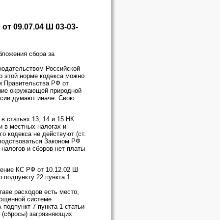
т 09.07.04 Ш 03-03-
бложения сбора за
онодательством Российской
по этой норме кодекса можно
м Правительства РФ от
ение окружающей природной
ссии думают иначе. Свою
 статьях 13, 14 и 15 НК
и в местных налогах и
го кодекса не действуют (ст.
ководствоваться Законом РФ
 налогов и сборов нет платы
ение КС РФ от 10.12.02 Ш
 подпункту 22 пункта 1
таве расходов есть место,
рощенной системе
 подпункт 7 пункта 1 статьи
 (сбросы) загрязняющих