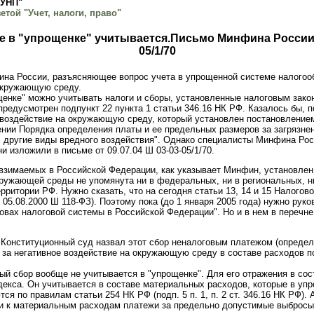
"УНП"
етой "Учет, налоги, право"
е в "упрощенке" учитывается.Письмо Минфина России о
05/1/70
на России, разъясняющее вопрос учета в упрощенной системе налогоо
 окружающую среду.
щенке" можно учитывать налоги и сборы, установленные налоговым зак
предусмотрен подпункт 22 пункта 1 статьи 346.16 НК РФ. Казалось бы, 
е воздействие на окружающую среду, который установлен постановление
ении Порядка определения платы и ее предельных размеров за загрязн
, другие виды вредного воздействия". Однако специалисты Минфина Ро
и изложили в письме от 09.07.04 Ш 03-03-05/1/70.
 взимаемых в Российской Федерации, как указывает Минфин, установлен в
кружающей среды не упомянута ни в федеральных, ни в региональных, н
рритории РФ. Нужно сказать, что на сегодня статьи 13, 14 и 15 Налогово
 05.08.2000 Ш 118-ФЗ). Поэтому пока (до 1 января 2005 года) нужно ру
новах налоговой системы в Российской Федерации". Но и в нем в перечне
у Конституционный суд назвал этот сбор неналоговым платежом (определ
р за негативное воздействие на окружающую среду в составе расходов по
ный сбор вообще не учитывается в "упрощенке". Для его отражения в сос
одекса. Он учитывается в составе материальных расходов, которые в уп
я по правилам статьи 254 НК РФ (подп. 5 п. 1, п. 2 ст. 346.16 НК РФ). А
ти к материальным расходам платежи за предельно допустимые выбросы