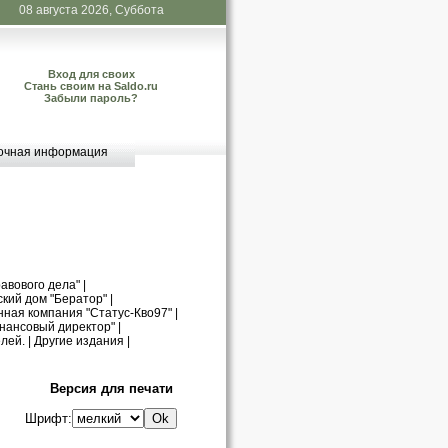
08 августа 2026, Суббота
Вход для своих
Стань своим на Saldo.ru
Забыли пароль?
очная информация
авового дела"
|
кий дом "Бератор"
|
нная компания "Статус-Кво97"
|
нансовый директор"
|
лей.
|
Другие издания
|
Версия для печати
Шрифт: