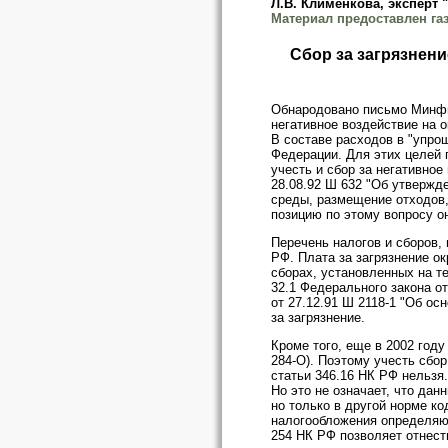
Л.В. Клименкова, эксперт 
Материал предоставлен газ
Сбор за загрязнени
Обнародовано письмо Минфи
негативное воздействие на
В составе расходов в "упро
Федерации. Для этих целей 
учесть и сбор за негативно
28.08.92 Ш 632 "Об утвержд
среды, размещение отходов
позицию по этому вопросу он
Перечень налогов и сборов,
РФ. Плата за загрязнение о
сборах, установленных на те
32.1 Федерального закона от
от 27.12.91 Ш 2118-1 "Об ос
за загрязнение.
Кроме того, еще в 2002 год
284-О). Поэтому учесть сбо
статьи 346.16 НК РФ нельзя.
Но это не означает, что дан
но только в другой норме к
налогообложения определяютс
254 НК РФ позволяет отнес