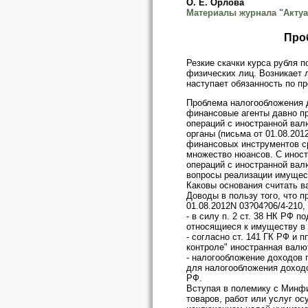
О. Е. Орлова
Материалы журнала "Актуа
Про
Резкие скачки курса рубля 
физических лиц. Возникает 
наступает обязанность по п
Проблема налогообложения д
финансовые агенты давно п
операций с иностранной вал
органы (письма от 01.08.201
финансовых инструментов ср
множество нюансов. С иност
операций с иностранной вал
вопросы реализации имущес
Каковы основания считать 
Доводы в пользу того, что 
01.08.2012N 03?04?06/4-210,
- в силу п. 2 ст. 38 НК РФ
относящиеся к имуществу в 
- согласно ст. 141 ГК РФ и 
контроле" иностранная валю
- налогообложение доходов 
для налогообложения доходо
РФ.
Вступая в полемику с Минфин
товаров, работ или услуг о