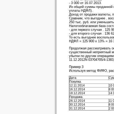
- 3 000 от 16.07.2013.
Из общей суммы проданной в
уплаты НДФЛ).
Доход от продажи валюты, п
Сравним, что выгоднее . в
250 тыс. руб. или уменьшит
Налогооблагаемая база сост
- для первого случая . 125 90
- для второго случая . 136 620
То есть выгоднее воспользов
НДФЛ = 125 900 х 13% = 16 3
Продолжая рассматривать ос
существенный неприятный м
убытки по другим операциям
11.12.2012N 03?04?05/4-1383
Пример 3
Используя метод ФИФО, рас
Дата
Сум
Покупка.
12.11.2014
10 
16.12.2014
8 0
18.12.2014
14 
Продажа.
26.12.2014
11 
30.12.2014
8 0
31.12.2014
2 0