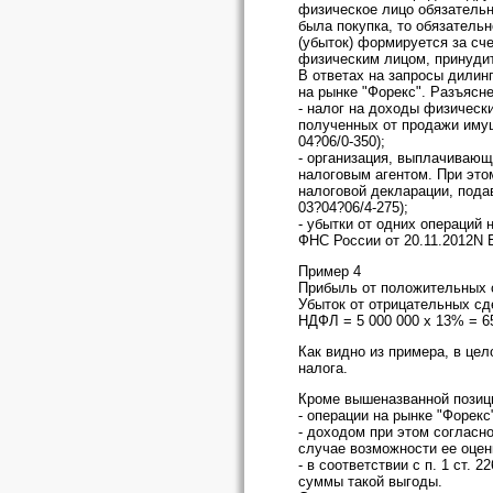
физическое лицо обязательн
была покупка, то обязатель
(убыток) формируется за сч
физическим лицом, принудит
В ответах на запросы дили
на рынке "Форекс". Разъясн
- налог на доходы физическ
полученных от продажи имущ
04?06/0-350);
- организация, выплачивающ
налоговым агентом. При эт
налоговой декларации, пода
03?04?06/4-275);
- убытки от одних операций
ФНС России от 20.11.2012N 
Пример 4
Прибыль от положительных сд
Убыток от отрицательных сде
НДФЛ = 5 000 000 х 13% = 65
Как видно из примера, в це
налога.
Кроме вышеназванной позици
- операции на рынке "Форекс
- доходом при этом согласн
случае возможности ее оценк
- в соответствии с п. 1 ст.
суммы такой выгоды.