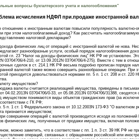
льные вопросы бухгалтерского учета и налогообложения"
блема исчисления НДФЛ при.продаже иностранной ва
по отношению к иностранным валютам повысили популярность валютно-
ли при этом налогооблагаемый доход? Как рассчитать налогооблагаемую
редставлению налоговой декларации?
охода физических лиц от операций с иностранной валютой не нова. Несм
редлагают разнообразные услуги, особый порядок налогообложения дох
ютой гл. 23 "Налог на доходы физических лиц" НК РФ не установлен. Э
2N 03?04?06/4-210, от 13.09.2012N 03?04?06/4-275). Вместе с тем в отно
очных сделок в ст. 214.1 НК РФ весьма подробно прописан порядок н
ранной валютой также можно совершить разнообразные операции. При э
ютой приходится довольствоваться нормами пп. 5 п. 1 ст. 208 и ст. 220
тва.
валюту имуществом?
продажа валюты считается реализацией имущества, приведены в письма
 от 04.02.2013N 03?04?06/0-33, от 05.08.2013N 03?04?06/31388, сводятс
 под имуществом понимаются виды объектов гражданских прав (за исключ
соответствии с ГК РФ;
пп. 5 п. 1 ст. 1 Федерального закона от 10.12.2003N 173-ФЗ "О валютном
та признается имуществом;
при совершении операций с валютой производится исходя из положений
в физических лиц, полученных от продажи имущества, включая положени
ом, можно заметить, что в соответствии с пп. 1 п. 3 ст. 39 НК РФ не п
существление операций, связанных с обращением российской или иностр