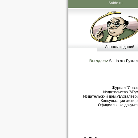
Saldo.ru
Анонсы изданий
Вы здесь:
Saldo.ru
/
Бухгал
Журнал "Совр
Издательство ЂБухг
Издательский дом УБухгалтери
Консультации экспер
Официальные докуме