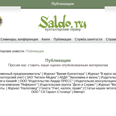
Публикации
Семинары, конференции
Книги
Публикации
Служба занятости
Справ
терские новости
/ Публикации
Публикации
Просим вас ставить ваши оценки опубликованным материалам
еменный предприниматель"
|
Журнал "Время Бухгалтера"
|
Журнал "В курсе пр
алтерский учетї
|
ЗАО "Актион-Медиа"
|
АКДИ "Экономика и жизнь"
|
Издательс
я и банкиФ.
|
ООО "Издательство Аюдар ПРЕСС"
|
Издательско-консультацио
тов компании "Референт"
|
Издательская группа "Дело и Сервис"
|
Журнал "Фи
нты.
|
Журнал "Налоговед"
|
Газета "Учет, налоги, право"
|
Статьи наших читате
ООО " СК Гарант-Столица"
|
Импорт