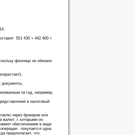
14.
ставит: 551 430 + 442 400 +
скольку физлицо не обязано
возрастает);
т документы,
изованным за год, например,
представления в налоговый
говлю через брокеров или
а валют, с которыми он
 имеет обеспечением в виде
операции . покупается одна
да предполагает, что