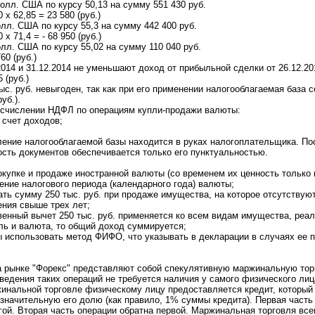
долл. США по курсу 50,13 на сумму 551 430 руб.
0 х 62,85 = 23 580 (руб.)
олл. США по курсу 55,3 на сумму 442 400 руб.
0 х 71,4 = - 68 950 (руб.)
олл. США по курсу 55,02 на сумму 110 040 руб.
760 (руб.)
014 и 31.12.2014 не уменьшают доход от прибыльной сделки от 26.12.20
 (руб.)
. руб. невыгоден, так как при его применении налогооблагаемая база со
уб.).
счислении НДФЛ по операциям купли-продажи валюты:
 счет доходов;
еление налогооблагаемой базы находится в руках налогоплательщика. По
ость документов обеспечивается только его пунктуальностью.
окупке и продаже иностранной валюты (со временем их ценность только 
чение налогового периода (календарного года) валюты;
ать сумму 250 тыс. руб. при продаже имущества, на которое отсутствую
ния свыше трех лет;
твенный вычет 250 тыс. руб. применяется ко всем видам имущества, реал
ь и валюта, то общий доход суммируется;
зы использовать метод ФИФО, что указывать в декларации в случаях ее 
а рынке "Форекс" представляют собой спекулятивную маржинальную тор
ведения таких операций не требуется наличия у самого физического лиц
инальной торговле физическому лицу предоставляется кредит, который
значительную его долю (как правило, 1% суммы кредита). Первая часть 
гой. Вторая часть операции обратна первой. Маржинальная торговля всег