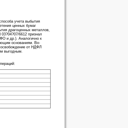
 способа учета выбытия
етения ценных бумаг
ытия драгоценных металлов,
N 03?04?07/6612 признал
О и др.). Аналогично к
ующим основаниям. Во-
е освобождение от НДФЛ
ым выгодным.
пераций: