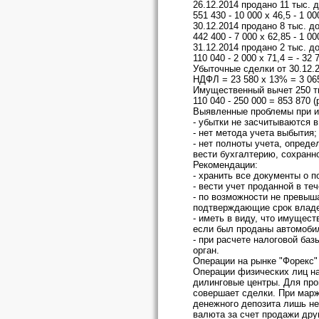
26.12.2014 продано 11 тыс. 
551 430 - 10 000 х 46,5 - 1 00
30.12.2014 продано 8 тыс. д
442 400 - 7 000 х 62,85 - 1 00
31.12.2014 продано 2 тыс. д
110 040 - 2 000 х 71,4 = - 32 
Убыточные сделки от 30.12.2
НДФЛ = 23 580 х 13% = 3 065
Имущественный вычет 250 тыс
110 040 - 250 000 = 853 870 (р
Выявленные проблемы при и
- убытки не засчитываются в
- нет метода учета выбытия;
- нет полноты учета, опред
вести бухгалтерию, сохранн
Рекомендации:
- хранить все документы о п
- вести учет проданной в те
- по возможности не превыш
подтверждающие срок владе
- иметь в виду, что имущес
если был проданы автомобил
- при расчете налоговой ба
орган.
Операции на рынке "Форекс"
Операции физических лиц н
дилинговые центры. Для про
совершает сделки. При марж
денежного депозита лишь не
валюта за счет продажи дру