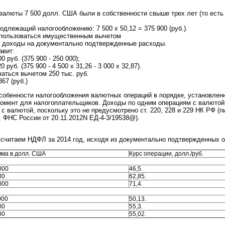
алюты 7 500 долл. США были в собственности свыше трех лет (то есть
одлежащий налогообложению: 7 500 х 50,12 = 375 900 (руб.).
оспользоваться имущественным вычетом
ь доходы на документально подтвержденные расходы.
авит:
0 руб. (375 900 - 250 000);
 руб. (375 900 - 4 500 х 31,26 - 3 000 х 32,87).
аться вычетом 250 тыс. руб.
67 (руб.)
обенности налогообложения валютных операций в порядке, установленн
омент для налогоплательщиков. Доходы по одним операциям с валютой
 с валютой, поскольку это не предусмотрено ст. 220, 228 и 229 НК РФ 
, ФНС России от 20.11.2012N ЕД-4-3/19538@).
считаем НДФЛ за 2014 год, исходя из документально подтвержденных о
ма в долл. США
Курс операции, долл./руб.
000
46,5.
00
62,85.
000
71,4.
000
50,13.
00
55,3.
00
55,02.