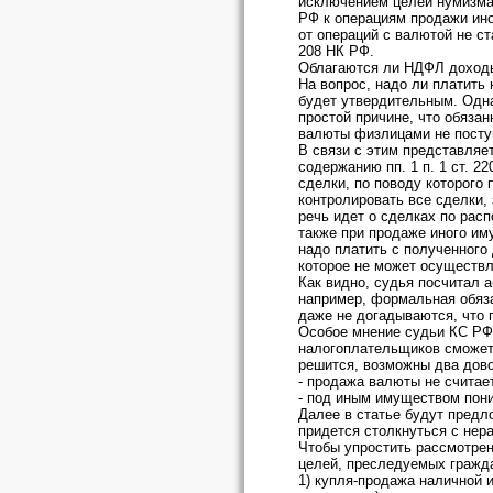
исключением целей нумизмати
РФ к операциям продажи ино
от операций с валютой не ст
208 НК РФ.
Облагаются ли НДФЛ доход
На вопрос, надо ли платить 
будет утвердительным. Одна
простой причине, что обяза
валюты физлицами не поступ
В связи с этим представляе
содержанию пп. 1 п. 1 ст. 
сделки, по поводу которого 
контролировать все сделки
речь идет о сделках по расп
также при продаже иного им
надо платить с полученного
которое не может осуществ
Как видно, судья посчитал 
например, формальная обяза
даже не догадываются, что 
Особое мнение судьи КС РФ 
налогоплательщиков сможет 
решится, возможны два дов
- продажа валюты не считает
- под иным имуществом пони
Далее в статье будут предл
придется столкнуться с нер
Чтобы упростить рассмотрен
целей, преследуемых гражд
1) купля-продажа наличной 