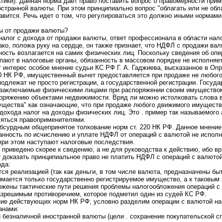
ки). Данная норма дает право поставить вопрос о правомерности примен
странной валюты. При этом принципиально вопрос "облагать или не обл
авится. Речь идет о том, что регулироваться это должно иными нормами, 
ы от продажи валюты?
налог с дохода от продажи валюты, ответ профессионала в области нало
ко, положа руку на сердце, он также признает, что НДФЛ с продажи вал
нность возлагается на самих физических лиц. Поскольку сведения об оп
ают в налоговые органы, обязанность в массовом порядке не исполняет
т интерес особое мнение судьи КС РФ Г. А. Гаджиева, высказанное в Оп
220 НК РФ, имущественный вычет предоставляется при продаже не любого
подлежат не просто регистрации, а государственной регистрации. Госуда
, заключаемые физическими лицами при распоряжении своим имуществом
оряжению объектами недвижимости. Вряд ли можно истолковать слова в п
ущества" как означающие, что при продаже любого движимого имущества
 дохода налог на доходы физических лиц. Это . пример так называемого
ляться правоприменителями.
абсурдным общепринятое толкование норм ст. 220 НК РФ. Данное мнение
нность по исчислению и уплате НДФЛ от операций с валютой не исполня
при этом наступают налоговые последствия.
приведено скорее к сведению, а не для руководства к действию, ибо вря
доказать принципиальное право не платить НДФЛ с операций с валютой.
ода:
ся реализацией (так как деньги, в том числе валюта, предназначены бы
мается только государственно регистрируемое имущество, а к таковым 
ожены тактические пути решения проблемы налогообложения операций с 
азрешимым противоречием, которое подметил один из судей КС РФ.
ие действующих норм НК РФ, условно разделим операции с валютой на 
анами:
и безналичной иностранной валюты (цели . сохранение покупательской сп