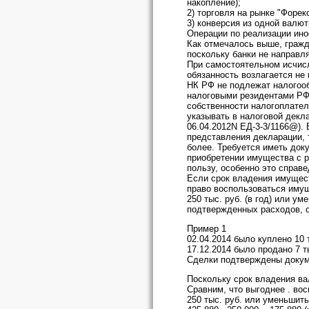
накопление);
2) торговля на рынке "Форек
3) конверсия из одной валют
Операции по реализации ин
Как отмечалось выше, гражд
поскольку банки не направл
При самостоятельном исчис
обязанность возлагается не 
НК РФ не подлежат налогоо
налоговыми резидентами РФ
собственности налогоплател
указывать в налоговой декл
06.04.2012N ЕД-3-3/1166@).
представления декларации, 
более. Требуется иметь док
приобретении имущества с р
пользу, особенно это справ
Если срок владения имущест
право воспользоваться иму
250 тыс. руб. (в год) или 
подтвержденных расходов, 
Пример 1
02.04.2014 было куплено 10 
17.12.2014 было продано 7 т
Сделки подтверждены докум
Поскольку срок владения ва
Сравним, что выгоднее . в
250 тыс. руб. или уменьшит