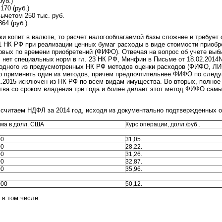
руб.)
170 (руб.)
ычетом 250 тыс. руб.
64 (руб.)
и копит в валюте, то расчет налогооблагаемой базы сложнее и требует
.1 НК РФ при реализации ценных бумаг расходы в виде стоимости приобр
рвых по времени приобретений (ФИФО). Отвечая на вопрос об учете выб
, нет специальных норм в гл. 23 НК РФ, Минфин в Письме от 18.02.2014
одного из предусмотренных НК РФ методов оценки расходов (ФИФО, ЛИФ
 применить один из методов, причем предпочтительнее ФИФО по след
1.2015 исключен из НК РФ по всем видам имущества. Во-вторых, полно
тва со сроком владения три года и более делает этот метод ФИФО сам
считаем НДФЛ за 2014 год, исходя из документально подтвержденных о
ма в долл. США
Курс операции, долл./руб..
00
31,05.
00
28,22.
00
31,26.
00
32,87.
00
35,96.
000
50,12.
 в том числе: