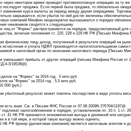
о через некоторое время проведет противоположную операцию на ту же
но последует продажа. Если первой была продажа, то обязательно ожида
ет изменения курса валюты за период между двумя операциями. Торговая
ельно закрывается, если убыток по ней достиг величины обеспечительн
нговых компаний Минфин неоднократно высказывался о порядке обложен
ения чиновников сводятся к следующему:
их лиц от "Форекс" распространяется на порядок, предусмотренный для
ества, включая положения ст. 220, 228 и 229 НК РФ (Письмо Минфина Р
ая физическому лицу доход, полученный в результате операций на рынке
ом исчисление и уплата НДФЛ производятся налогоплательщиком самост
ваемой в налоговый орган по окончании налогового периода (Письмо Ми
 не уменьшают прибыль от других операций (письма Минфина России от 1
ЕД-4-3/19538@).
елок на "Форекс" за 2014 год . 5 млн руб.
лок на "Форекс" за 2014 год . 5,5 млн руб.
0 000 (руб.)
лом убыточный результат может повлечь последствия в виде уплаты ве
и есть иная. См. в Письме ФНС России от 07.08.2009N 3?5?04/1197@:
" подлежат налогообложению в порядке, установленном пп. 10 п. 1 ст. 2
о ст. 41 НК РФ признается экономическая выгода в денежной или натур
и и в той мере, в которой такую выгоду можно оценить;
 226 НК РФ брокер (дилинговая компания) является налоговым агентом и 