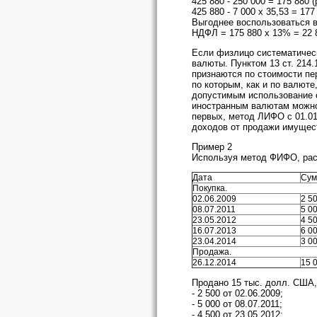
425 880 - 250 000 = 175 880 (
425 880 - 7 000 х 35,53 = 177 
Выгоднее воспользоваться в
НДФЛ = 175 880 х 13% = 22 8
Если физлицо систематическ
валюты. Пунктом 13 ст. 214
признаются по стоимости пе
по которым, как и по валюте
допустимым использование 
иностранным валютам можно
первых, метод ЛИФО с 01.0
доходов от продажи имущес
Пример 2
Используя метод ФИФО, рас
Дата
Сум
Покупка.
02.06.2009
2 5
08.07.2011
5 0
23.05.2012
4 5
16.07.2013
6 0
23.04.2014
3 0
Продажа.
26.12.2014
15 
Продано 15 тыс. долл. США,
- 2 500 от 02.06.2009;
- 5 000 от 08.07.2011;
- 4 500 от 23.05.2012;