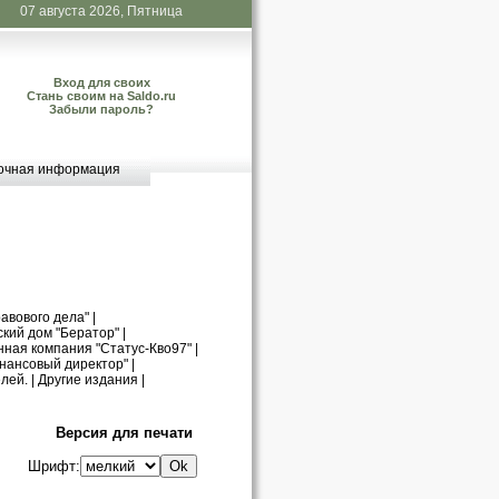
07 августа 2026, Пятница
Вход для своих
Стань своим на Saldo.ru
Забыли пароль?
очная информация
авового дела"
|
кий дом "Бератор"
|
нная компания "Статус-Кво97"
|
нансовый директор"
|
лей.
|
Другие издания
|
Версия для печати
Шрифт: