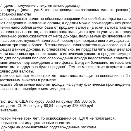
с" (цель . получение спекулятивного дохода);
ы в другую (цель . удобство при проведении различных сделок граждан)
остранной валюты
ане совершают валютно-обменные операции без особой оглядки на нало
яют сведения в налоговые органы, а сделки можно производить без указ
лении налогооблагаемой базы от продажи валюты (а если валюта призн
на налоговых агентов, а на налогоплательщиков) нужно учитывать следую
бложению (освобождаются от него) доходы, получаемые физическими 
, за соответствующий налоговый период при продаже иного имущества,
ьщика три года и более. В этом случае налогоплательщик согласно п. 4 
арации данные доходы, и, следовательно, не представлять саму декла
 Если налоговые органы из каких-то источников узнают о продаже имуще
то для получения полного освобождения дохода недостаточно владеть 
ументальное подтверждение этого факта. Вряд ли большинство населени
асчетом "а вдруг оно будет продано". Тем не менее, такие документы м
едливо для валюты.
вом составляет менее трех лет, налогоплательщик на основании пп. 1 п
щественным вычетом в размере
уменьшить облагаемые налогом доходы на сумму фактически произведенн
связанных с приобретением имущества.
тыс. долл. США по курсу 35,53 на сумму 355 300 руб.
ыс. долл. США по курсу 60,84 на сумму 425 880 руб.
ентально.
лютой менее трех лет, то освобождения от НДФЛ не полагается.
оспользоваться имущественным вычетом
ь доходы на документально подтвержденные расходы.