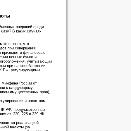
люты
обменных операций среди
 базу? В каких случаях
отря на то, что
одов при совершении
то признают и финансовые
шении ценных бумаг и
алогообложения, учитывающий
том при налогообложении
 НК РФ, регулирующими
х Минфина России от
я они к следующему:
ением имущественных прав),
 регулировании и валютном
 НК РФ, предусмотренных
я ст. 220, 228 и 229 НК
ризнается реализацией
анной валюты (за