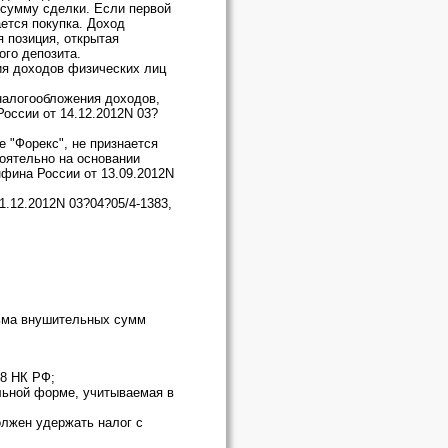
 сумму сделки. Если первой
ется покупка. Доход
 позиция, открытая
ого депозита.
ия доходов физических лиц
 налогообложения доходов,
оссии от 14.12.2012N 03?
 "Форекс", не признается
оятельно на основании
нфина России от 13.09.2012N
1.12.2012N 03?04?05/4-1383,
сьма внушительных сумм
08 НК РФ;
альной форме, учитываемая в
должен удержать налог с