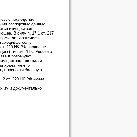
.
говые последствия,
ания паспортных данных.
ается имуществом,
щее. В силу п. 17.1 ст. 217
лицами, являющимися
 находившегося в
ст. 229 НК РФ вправе не
рацию (Письмо ФНС России от
ства и потребуют
имуществом три года и
я хранит чеки о
огут принести большую
. 2 ст. 220 НК РФ имеет
ых им и документально