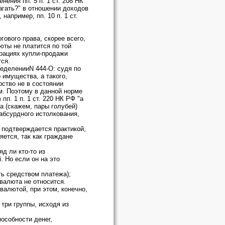
ения пп. 5 п. 1 ст. 208 НК
агать?" в отношении доходов
например, пп. 10 п. 1 ст.
гового права, скорее всего,
юты не платится по той
ерациях купли-продажи
ся.
ределенииN 444-О: судя по
 имущества, а такого,
рство не в состоянии
. Поэтому в данной норме
п. 1 п. 1 ст. 220 НК РФ "а
 (скажем, пары голубей)
 абсурдного истолкования,
 подтверждается практикой,
ется, так как граждане
д ли кто-то из
 Но если он на это
ть средством платежа);
валюта не относится.
валютой, при этом, конечно,
три группы, исходя из
особности денег,