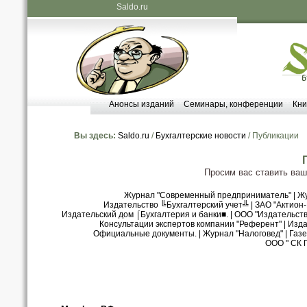
Saldo.ru
Анонсы изданий
Семинары, конференции
Кни
Вы здесь:
Saldo.ru
/
Бухгалтерские новости
/ Публикации
Просим вас ставить ва
Журнал "Современный предприниматель"
|
Жу
Издательство ╚Бухгалтерский учет╩
|
ЗАО "Актион
Издательский дом ⌠Бухгалтерия и банки■.
|
ООО "Издательст
Консультации экспертов компании "Референт"
|
Изда
Официальные документы.
|
Журнал "Налоговед"
|
Газе
ООО " СК 