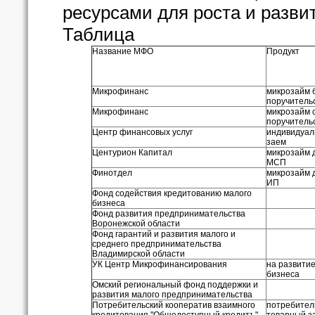
ресурсами для роста и разви
Таблица
Название МФО
Продукт
Микрофинанс
микрозайм 
поручитель
Микрофинанс
микрозайм 
поручитель
Центр финансовых услуг
индивидуал
заем
Центурион Капитал
микрозайм 
МСП
Финотдел
микрозайм 
ИП
Фонд содействия кредитованию малого
бизнеса
Фонд развития предпринимательства
Воронежской области
Фонд гарантий и развития малого и
среднего предпринимательства
Владимирской области
УК Центр Микрофинансирования
на развити
бизнеса
Омский региональный фонд поддержки и
развития малого предпринимательства
Потребительский кооператив взаимного
потребител