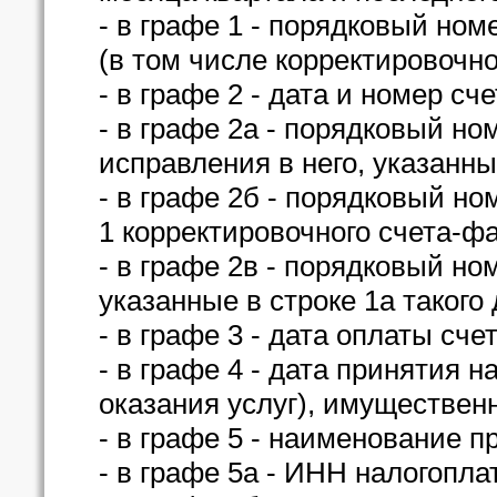
- в графе 1 - порядковый ном
(в том числе корректировочно
- в графе 2 - дата и номер с
- в графе 2а - порядковый но
исправления в него, указанны
- в графе 2б - порядковый но
1 корректировочного счета-ф
- в графе 2в - порядковый но
указанные в строке 1а такого
- в графе 3 - дата оплаты сче
- в графе 4 - дата принятия н
оказания услуг), имуществен
- в графе 5 - наименование п
- в графе 5а - ИНН налогопл