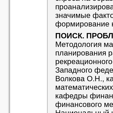
проанализиров
значимые факто
формирование н
ПОИСК. ПРОБ
Методология ма
планирования р
рекреационного
Западного феде
Волкова О.Н., к
математических
кафедры финан
финансового м
Национальный 