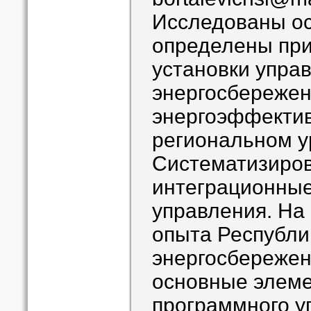
Исследованы о
определены пр
установки упра
энергосбережен
энергоэффекти
региональном у
Систематизиров
интеграционны
управления. На
опыта Республи
энергосбереже
основные элем
программного у