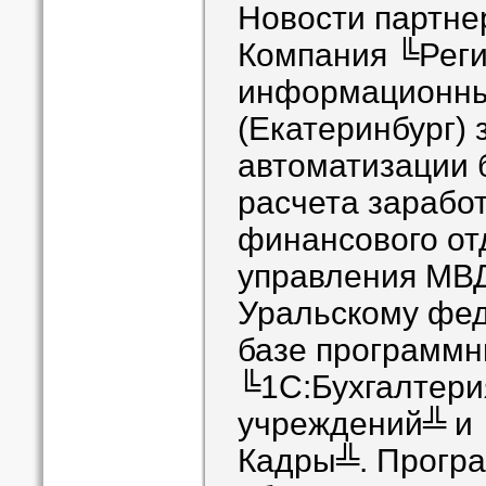
Новости партн
Компания ╚Рег
информационны
(Екатеринбург)
автоматизации б
расчета зарабо
финансового от
управления МВД
Уральскому фед
базе программн
╚1С:Бухгалтери
учреждений╩ и 
Кадры╩. Прогр