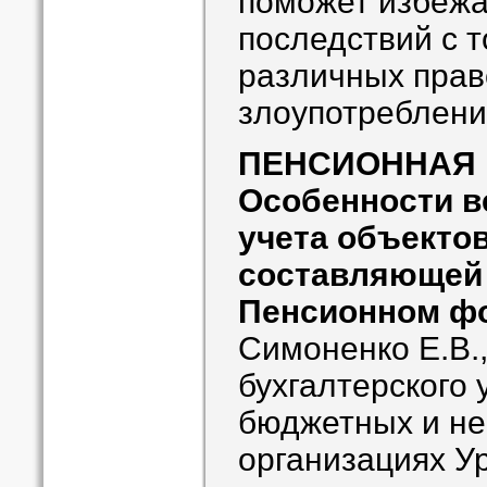
поможет избежа
последствий с т
различных пра
злоупотреблени
ПЕНСИОННАЯ
Особенности в
учета объекто
составляющей 
Пенсионном ф
Симоненко Е.В.
бухгалтерского 
бюджетных и не
организациях У