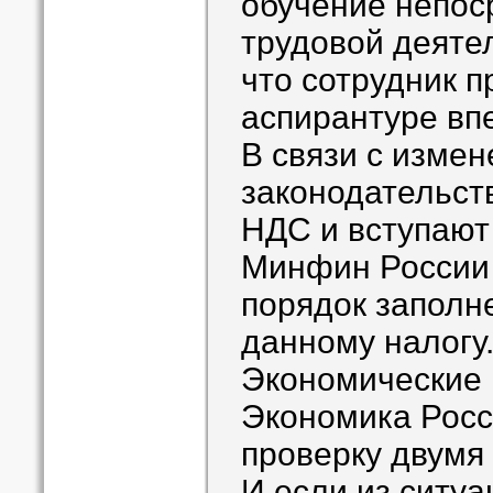
обучение непос
трудовой деяте
что сотрудник п
аспирантуре вп
В связи с изме
законодательст
НДС и вступают в
Минфин России 
порядок заполн
данному налогу
Экономические и
Экономика Росси
проверку двумя
И если из ситуа