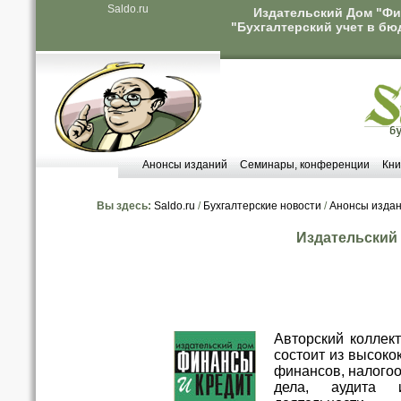
Saldo.ru
Издательский Дом "Фи
"Бухгалтерский учет в бю
Анонсы изданий
Семинары, конференции
Кни
Вы здесь:
Saldo.ru
/
Бухгалтерские новости
/
Анонсы изда
Издательский
Авторский коллек
состоит из высок
финансов, налогоо
дела, аудита 