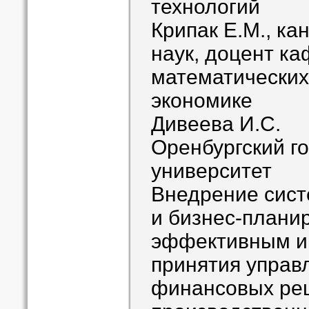
технологий
Крипак Е.М., ка
наук, доцент к
математических
экономике
Дивеева И.С.
Оренбургский г
университет
Внедрение сис
и бизнес-плани
эффективным и
принятия управ
финансовых реш