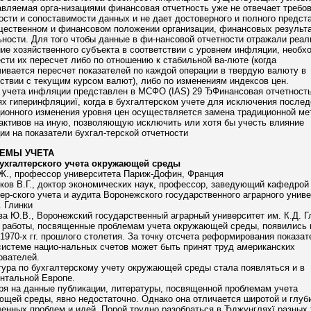
вляемая орга-низациями финансовая отчетность уже не отвечает требо
сти и сопоставимости данных и не дает достоверного и полного предст
щественном и финансовом положении организации, финансовых результ
ности. Для того чтобы данные в фи-нансовой отчетности отражали реал
ие хозяйственного субъекта в соответствии с уровнем инфляции, необх
сти их пересчет либо по отношению к стабильной ва-люте (когда
ивается пересчет показателей по каждой операции в твердую валюту в
ствии с текущим курсом валют), либо по изменениям индексов цен.
 учета инфляции представлен в МСФО (IAS) 29 ЂФинансовая отчетность
х гиперинфляцииї, когда в бухгалтерском учете для исключения послед
ионного изменения уровня цен осуществляется замена традиционной ме
активов на иную, позволяющую исключить или хотя бы учесть влияние
и на показатели бухгал-терской отчетности
ЕМЫ УЧЕТА
ухгалтерского учета окружающей среды
Ж., профессор университета Париж-Дофин, Франция
ов В.Г., доктор экономических наук, профессор, заведующий кафедрой
ер-ского учета и аудита Воронежского государственного аграрного унив
. Глинки
а Ю.В., Воронежский государственный аграрный университет им. К.Д. Г
 работы, посвященные проблемам учета окружающей среды, появились 
1970-х гг. прошлого столетия. За точку отсчета реформирования показат
истеме нацио-нальных счетов может быть принят труд американских
ователей.
ура по бухгалтерскому учету окружающей среды стала появляться и в
нтальной Европе.
ря на данные публикации, литературы, посвященной проблемам учета
щей среды, явно недостаточно. Однако она отличается широтой и глуб
енных проблем и идей. Порой трудно разобраться в Ђджунгляхї разных 