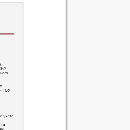
а
 ПБУ
ьного
х
ся ПБУ
о учета
ого
ях