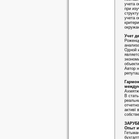
учета 
при изу
структ
учета 
критер
окружа
Учет д
Роженцо
анализа
Одной 
являетс
экономи
объекти
Автор 
репутац
Гармон
междун
Ахмятжа
В стать
реальн
отчетн
активї 
собстве
ЗАРУБ
Опыт и
Гетьман
бухгалт