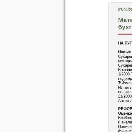
07/04/2
Мат
бухг
НА ПУ
Новые 
Сухарев
методол
Сухарев
В конце
1/2008 
подряда
ЂИзмене
Из четы
положе
21/2008
Авторы 
РЕФОР
Оценка
Безборо
и анали
Наличи
финансо