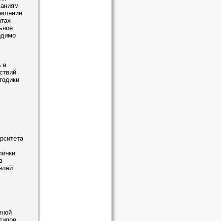
ваниям
авление
атах
ьное
одимо
 в
ствий
тодики
ерситета
линки
в
елей
иной
типов