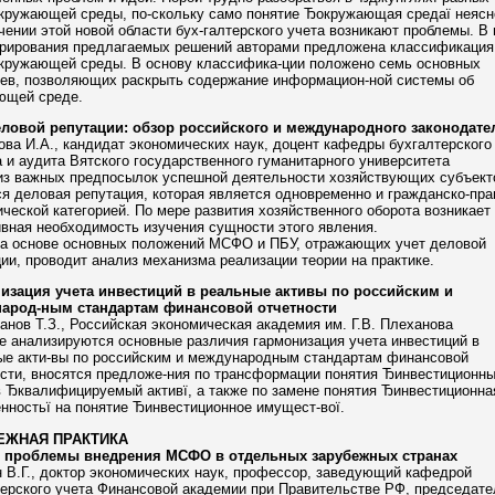
окружающей среды, по-скольку само понятие Ђокружающая средаї неясн
чении этой новой области бух-галтерского учета возникают проблемы. В
урирования предлагаемых решений авторами предложена классификация
окружающей среды. В основу классифика-ции положено семь основных
иев, позволяющих раскрыть содержание информацион-ной системы об
ющей среде.
еловой репутации: обзор российского и международного законодате
ва И.А., кандидат экономических наук, доцент кафедры бухгалтерского 
 и аудита Вятского государственного гуманитарного университета
из важных предпосылок успешной деятельности хозяйствующих субъект
я деловая репутация, которая является одновременно и гражданско-пра
ческой категорией. По мере развития хозяйственного оборота возникает
вная необходимость изучения сущности этого явления.
на основе основных положений МСФО и ПБУ, отражающих учет деловой
ии, проводит анализ механизма реализации теории на практике.
изация учета инвестиций в реальные активы по российским и
арод-ным стандартам финансовой отчетности
нов Т.З., Российская экономическая академия им. Г.В. Плеханова
е анализируются основные различия гармонизация учета инвестиций в
ые акти-вы по российским и международным стандартам финансовой
ости, вносятся предложе-ния по трансформации понятия Ђинвестиционн
в Ђквалифицируемый активї, а также по замене понятия Ђинвестиционна
нностьї на понятие Ђинвестиционное имущест-вої.
ЕЖНАЯ ПРАКТИКА
 проблемы внедрения МСФО в отдельных зарубежных странах
 В.Г., доктор экономических наук, профессор, заведующий кафедрой
ерского учета Финансовой академии при Правительстве РФ, председате