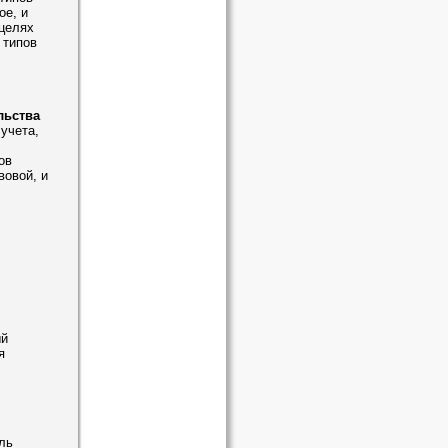
ое, и
 целях
 типов
льства
учета,
ов
вовой, и
ый
я
ль