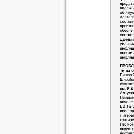
предста
надежно
об иму
деятель
состоян
произве
обеспеч
соответ
Данный
условия
инфляц
оценки 
инфляци
ПРОБЛ
Типы б
Ришар 
Широбок
бухгалт
им. К.Д
Алтухов
Первые
начале 
ВВП в с
исслед
Литерат
контине
Несмот
окружаю
поставл