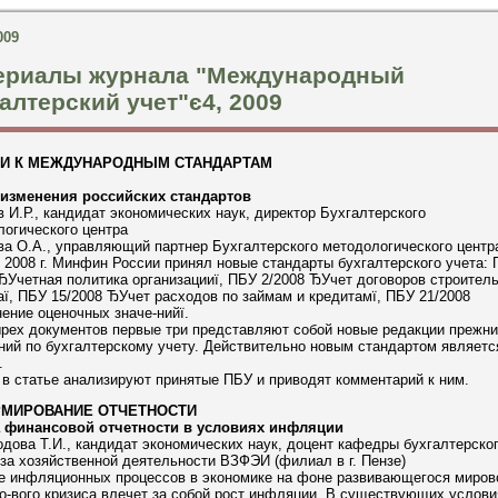
009
ериалы журнала "Международный
алтерский учет"є4, 2009
ТИ К МЕЖДУНАРОДНЫМ СТАНДАРТАМ
изменения российских стандартов
 И.Р., кандидат экономических наук, директор Бухгалтерского
огического центра
а О.А., управляющий партнер Бухгалтерского методологического центр
 2008 г. Минфин России принял новые стандарты бухгалтерского учета:
ЂУчетная политика организацииї, ПБУ 2/2008 ЂУчет договоров строител
ї, ПБУ 15/2008 ЂУчет расходов по займам и кредитамї, ПБУ 21/2008
ние оценочных значе-нийї.
рех документов первые три представляют собой новые редакции прежни
ний по бухгалтерскому учету. Действительно новым стандартом являет
.
в статье анализируют принятые ПБУ и приводят комментарий к ним.
МИРОВАНИЕ ОТЧЕТНОСТИ
 финансовой отчетности в условиях инфляции
дова Т.И., кандидат экономических наук, доцент кафедры бухгалтерског
за хозяйственной деятельности ВЗФЭИ (филиал в г. Пензе)
е инфляционных процессов в экономике на фоне развивающегося миров
-вого кризиса влечет за собой рост инфляции. В существующих услови