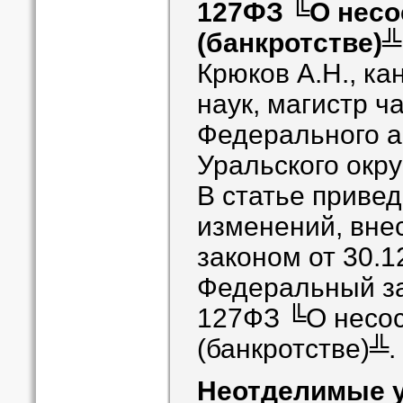
127ФЗ ╚О несо
(банкротстве)╩
Крюков А.Н., к
наук, магистр ч
Федерального а
Уральского окру
В статье приве
изменений, вн
законом от 30.1
Федеральный за
127ФЗ ╚О несос
(банкротстве)╩.
Неотделимые у