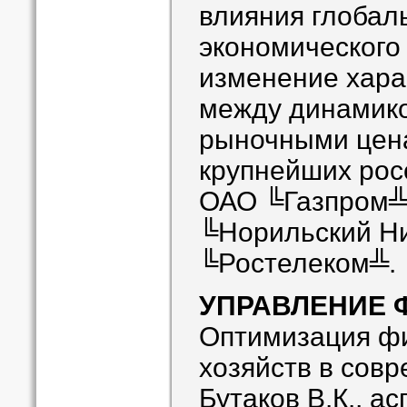
влияния глобал
экономического 
изменение хара
между динамико
рыночными цен
крупнейших рос
ОАО ╚Газпром╩
╚Норильский Н
╚Ростелеком╩.
УПРАВЛЕНИЕ
Оптимизация ф
хозяйств в сов
Бутаков В.К., а