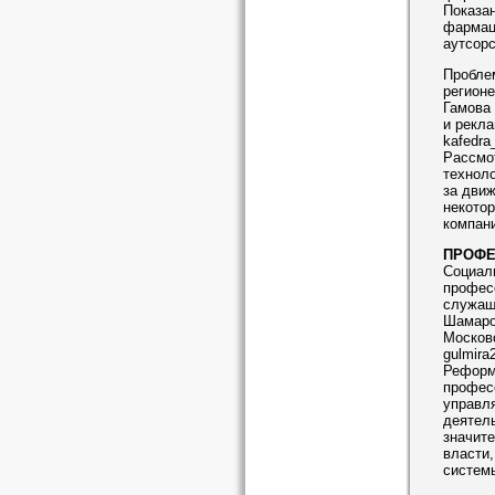
Показан
фармаце
аутсорс
Проблем
регионе
Гамова 
и рекла
kafedra
Рассмот
техноло
за дви
некото
компани
ПРОФЕ
Социал
профес
служащ
Шамаров
Москов
gulmira
Реформ
профес
управл
деятел
значите
власти
систем