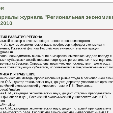
010
ериалы журнала "Региональная экономик
 2010
ЕГИЯ РАЗВИТИЯ РЕГИОНА
альный фактор в системе общественного воспроизводства
К.В., доктор экономических наук, профессор кафедры экономики и
мента, Ижевский филиал Российского университета кооперации
@mail.ru
вана необходимость включения в макроэкономические модели наряду с
ными субъектами хозяйствования еще двух: региональных и муниципаль
венных субъектов. Определены практические последствия такого рода
ения хозяйствующих субъектов, используемых в макроэкономических мо
МИКА И УПРАВЛЕНИЕ
ономические методы прогнозирования рынка труда в региональной экон
ов О.А., доктор технических наук, доцент, директор управления организ
ссийский экономический университет имени Г.В. Плеханова
ovoa@mail.ru
ва Е.М., кандидат экономических наук, доцент, старший преподаватель
 финансов и цен, Российский экономический университет имени Г.В.
ова
va@mail.ru
ва С.М., кандидат экономических наук, доцент, старший преподаватель
 банковского дела, Российский экономический университет имени Г.В.