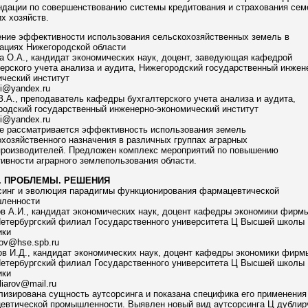
ндации по совершенствованию системы кредитования и страхования се
х хозяйств.
ние эффективности использования сельскохозяйственных земель в
ациях Нижегородской области
 О.А., кандидат экономических наук, доцент, заведующая кафедрой
ерского учета анализа и аудита, Нижегородский государственный инжен
ческий институт
i@yandex.ru
.А., преподаватель кафедры бухгалтерского учета анализа и аудита,
родский государственный инженерно-экономический институт
i@yandex.ru
ье рассматривается эффективность использования земель
хозяйственного назначения в различных группах аграрных
производителей. Предложен комплекс мероприятий по повышению
ивности аграрного землепользования области.
. ПРОБЛЕМЫ. РЕШЕНИЯ
синг и эволюция парадигмы функционирования фармацевтической
ленности
 А.И., кандидат экономических наук, доцент кафедры экономики фирмы
Петербургский филиал Государственного университета Ц Высшей школы
ики
ov@hse.spb.ru
в И.Д., кандидат экономических наук, доцент кафедры экономики фирм
Петербургский филиал Государственного университета Ц Высшей школы
ики
liarov@mail.ru
изирована сущность аутсорсинга и показана специфика его применения
евтической промышленности. Выявлен новый вид аутсорсинга Ц дубли