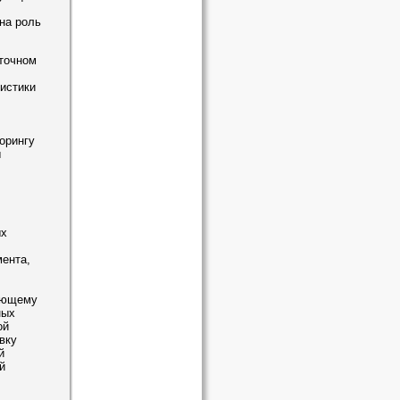
на роль
сточном
истики
орингу
ы
ых
ента,
ающему
ных
ой
вку
й
й