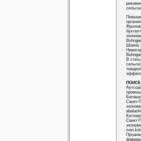
рекоме
сельски
Повыше
организ
Фролова
бухгалт
экономи
Buhngie
Шоина З
Нижего
Buhngie
В стат
сельско
товаро
эффект
ПОИСК
Аутсор
промыш
Балашов
Санкт-
эконом
abalash
Котляро
Санкт-
эконом
ivan.kot
Проанал
фармац