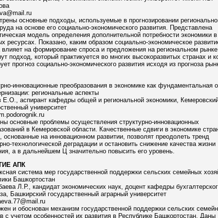
ова
ova@mail.ru
трены основные подходы, используемые в прогнозировании регионально
руда на основе его социально-экономического развития. Представлена
тическая модель определения дополнительной потребности экономики в
х ресурсах. Показано, каким образом социально-экономическое развити
 влияет на формирование спроса и предложения на региональном рынке
ут подход, который практикуется во многих высокоразвитых странах и к
ет прогноз социально-экономического развития исходя из прогноза рын
урно-инновационные преобразования в экономике как фундаментальная 
рнизации: региональные аспекты
 Е.О., аспирант кафедры общей и региональной экономики, Кемеровски
рственный университет
.podorognik.ru
ны основные проблемы осуществления структурно-инновационных
зований в Кемеровской области. Качественные сдвиги в экономике стра
, основанные на инновационном развитии, позволят преодолеть тренд
рно-технологической деградации и остановить снижение качества жизни
ия, а в дальнейшем Ц значительно повысить его уровень.
ТИЕ АПК
ксная система мер государственной поддержки сельских семейных хозя
лики Башкортостан
аева Л.Р., кандидат экономических наук, доцент кафедры бухгалтерског
за, Башкирский государственный аграрный университет
aeva.77@mail.ru
жен и обоснован механизм государственной поддержки сельских семей
в с учетом особенностей их развития в Республике Башкортостан. Даны