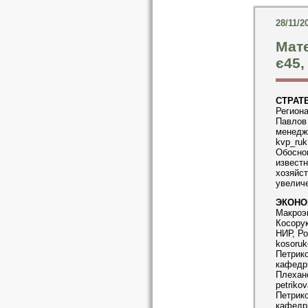
28/11/2
Мат
є45,
СТРАТ
Регион
Павлов 
менедж
kvp_ruk
Обосно
извест
хозяйст
увелич
ЭКОНО
Макроэк
Косорук
НИР, Ро
kosoruk
Петрико
кафедры
Плехан
petriko
Петрико
кафедры