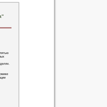
а"
 пятью
ных
делях.
омике
ации