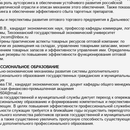
а роль аутсорсинга в обеспечении устойчивого развития российской
втической отрасли и описан механизм этого обеспечения. Также показа
инга в обеспечении эффективного сбыта таргетных препаратов.
ы и перспективы развития оптового торгового предприятия в Дальнево
В.В., кандидат экономических наук, профессор кафедры коммерции, лог
мы, Тихоокеанский государственный экономический университет
_incom@inbox.ru
рены практические аспекты товарных ресурсов оптовой компании: по
гии их размещения на складах, управлению товарными запасами, монит
жением товарных запасов и эффективности управления ими. Определен
рые резервы по повышению эффективности функционирования оптовой
и.
ССИОНАЛЬНОЕ ОБРАЗОВАНИЕ
ьно-экономические механизмы развития системы дополнительного
сионального образования государственных гражданских и муниципальн
их
а Г.М., кандидат экономических наук, доцент кафедры общего менеджм
ская финансово-промышленная академия
2604@mail.ru
а государственной и муниципальной службы диктует переход к опереж
сиональному образованию и формированию компетентных и перспектив
яющих. В целях повышения эффективности профессиональной служебн
ьности служащих требуется в ближайшие годы осуществить переподгото
льного количества работников органов государственной и муниципально
, а также существенно увеличить пропускную способность существующе
ы дополнительного профессионального образования.