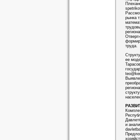
Плехан
spetrik
Рассмо
рынка т
матема
трудовы
региона
Отвергн
формиру
труда.
Структ
ее моде
Тарасов
госуда
teo@kem
Выявле
преобра
региона
структу
населен
РАЗВИ
Компле
Респуб
Давлетб
и анали
davletb
Предло
хозяйст