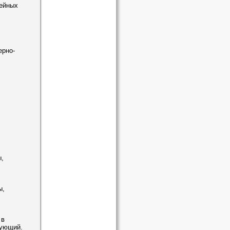
мейных
ерно-
,
ы,
 в
рующий.