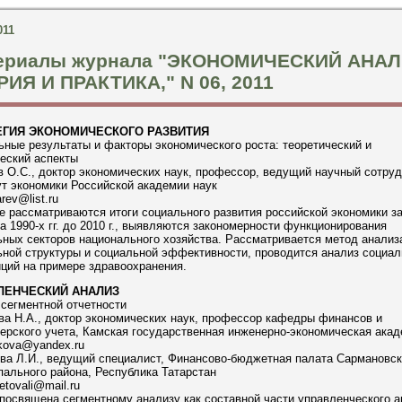
011
ериалы журнала "ЭКОНОМИЧЕСКИЙ АНАЛ
ИЯ И ПРАКТИКА," N 06, 2011
ЕГИЯ ЭКОНОМИЧЕСКОГО РАЗВИТИЯ
ные результаты и факторы экономического роста: теоретический и
еский аспекты
 О.С., доктор экономических наук, профессор, ведущий научный сотруд
т экономики Российской академии наук
rev@list.ru
е рассматриваются итоги социального развития российской экономики з
а 1990-х гг. до 2010 г., выявляются закономерности функционирования
ных секторов национального хозяйства. Рассматривается метод анализ
ьной структуры и социальной эффективности, проводится анализ социа
ций на примере здравоохранения.
ЛЕНЧЕСКИЙ АНАЛИЗ
сегментной отчетности
а Н.А., доктор экономических наук, профессор кафедры финансов и
ерского учета, Камская государственная инженерно-экономическая ака
kova@yandex.ru
ва Л.И., ведущий специалист, Финансово-бюджетная палата Сармановск
ального района, Республика Татарстан
etovali@mail.ru
посвящена сегментному анализу как составной части управленческого а