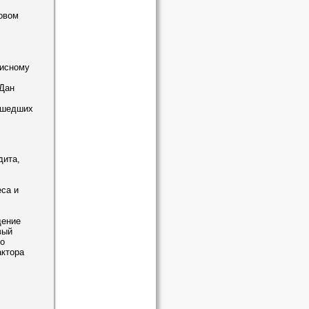
овом
зисному
Дан
ошедших
дита,
са и
щение
вый
о
актора