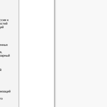
ссии к
остей
ций
енных
а,
рарный
й
низаций
го