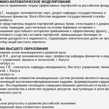
МИКО-МАТЕМАТИЧЕСКОЕ МОДЕЛИРОВАНИЕ
ности применения теории эффективных портфелей на российском фонд
.Г., кандидат экономических наук, доцент кафедры государственных и
пальных финансов, Волго-Вятская академия государственной службы
mbler.ru
те представлены модели портфелей ценных бумаг, относящиеся к докри
сному периодам, рассчитанные на основе биржевых котировок с
зованием простейшего алгоритма приближения к эффективному фронту. 
 типового сходства составов портфелей, превышающих бенчмарк по
телям доходности и надежности, содержащих значительную долю не пр
тбор акций местного эмитента
МА ВЫСШЕГО ОБРАЗОВАНИЯ
вание основ инновационного развития вуза
в В.К., доктор экономических наук, профессор кафедры финансов и кре
т управления, бизнеса и технологий, г. Калуга
ersitys.ru
на Т.В., соискатель кафедры менеджмента, Институт управления, бизне
гий, г. Калуга
ersitys.ru
ым базовым элементом инновационных систем регионов является насы
инноваций высококвалифицированными кадрами, формирующими кадро
иал. Исследование посвящено совершенствованию деятельности вузов п
ению количества и качества трудовых ресурсов, выступающих в роли ф
ческого роста.
:
ные результаты и развитие российской экономики
ационная база сегментного анализа