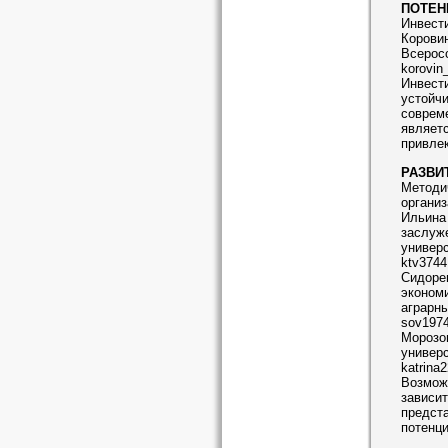
ПОТЕН
Инвести
Коровин
Всерос
korovin
Инвест
устойчи
соврем
являет
привлек
РАЗВИ
Методич
организ
Ильина 
заслуж
универ
ktv3744
Сидорен
экономи
аграрны
sov1974
Морозов
универ
katrina
Возможн
зависит
предст
потенци