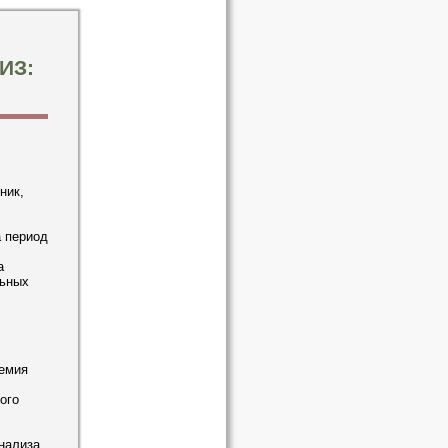
ИЗ:
ник,
а период
а
льных
демия
ого
нализа.