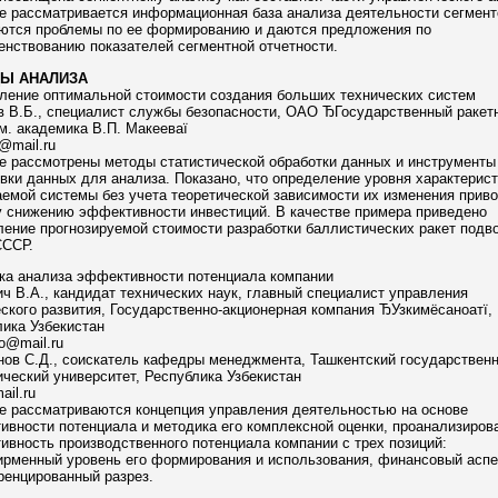
е рассматривается информационная база анализа деятельности сегмент
ются проблемы по ее формированию и даются предложения по
нствованию показателей сегментной отчетности.
Ы АНАЛИЗА
ление оптимальной стоимости создания больших технических систем
в В.Б., специалист службы безопасности, ОАО ЂГосударственный ракет
м. академика В.П. Макееваї
@mail.ru
е рассмотрены методы статистической обработки данных и инструменты
вки данных для анализа. Показано, что определение уровня характерист
емой системы без учета теоретической зависимости их изменения приво
у снижению эффективности инвестиций. В качестве примера приведено
ение прогнозируемой стоимости разработки баллистических ракет подв
СССР.
ка анализа эффективности потенциала компании
ч В.А., кандидат технических наук, главный специалист управления
ского развития, Государственно-акционерная компания ЂУзкимёсаноатї,
ика Узбекистан
o@mail.ru
нов С.Д., соискатель кафедры менеджмента, Ташкентский государствен
ческий университет, Республика Узбекистан
ail.ru
е рассматриваются концепция управления деятельностью на основе
вности потенциала и методика его комплексной оценки, проанализиров
вность производственного потенциала компании с трех позиций:
рменный уровень его формирования и использования, финансовый аспе
енцированный разрез.