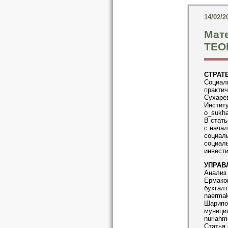
14/02/2
Мат
ТЕОР
СТРАТ
Социаль
практич
Сухарев
Институ
o_sukha
В стать
с начал
социаль
социал
инвести
УПРАВ
Анализ 
Ермаков
бухгалт
naerma
Шарипо
муницип
nuriahm
Статья 