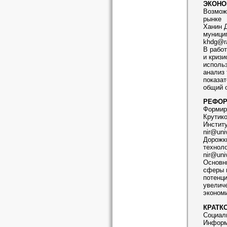
ЭКОНО
Возмож
рынке
Ханин Д
муници
khdg@ra
В рабо
и кризи
исполь
анализ
показа
общий о
РЕФОР
Формиро
Крутико
Институ
nir@univ
Дорожки
техноло
nir@univ
Основн
сферы 
потенц
увелич
экономи
КРАТКО
Социаль
Информ