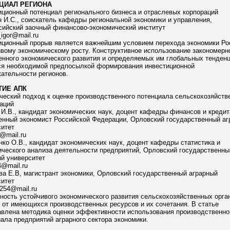
ЦИАЛ РЕГИОНА
ционный потенциал регионального бизнеса и отраслевых корпораций
 И.С., соискатель кафедры региональной экономики и управления,
сийский заочный финансово-экономический институт
_igor@mail.ru
иционный прорыв является важнейшим условием перехода экономики Ро
вому экономическому росту. Конструктивное использование закономерн
енного экономического развития и определяемых им глобальных тенден
ся необходимой предпосылкой формирования инвестиционной
ательности регионов.
ТИЕ АПК
еский подход к оценке производственного потенциала сельскохозяйств
аций
И.В., кандидат экономических наук, доцент кафедры финансов и кредит
енный экономист Российской Федерации, Орловский государственный аг
ситет
@mail.ru
ко О.В., кандидат экономических наук, доцент кафедры статистика и
ческого анализа деятельности предприятий, Орловский государственны
й университет
@mail.ru
а Е.В, магистрант экономики, Орловский государственный аграрный
ситет
2254@mail.ru
ость устойчивого экономического развития сельскохозяйственных орга
 от имеющихся производственных ресурсов и их сочетания. В статье
авлена методика оценки эффективности использования производственно
ала предприятий аграрного сектора экономики.