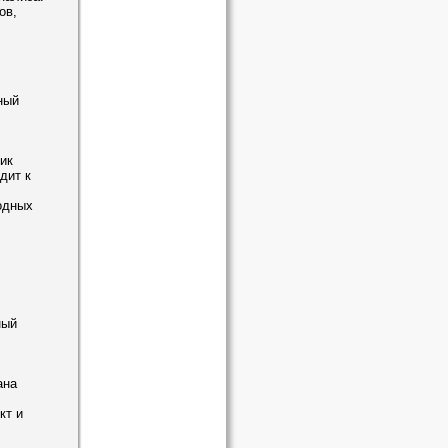
ов,
ный
ик
дит к
одных
ный
ана
кт и