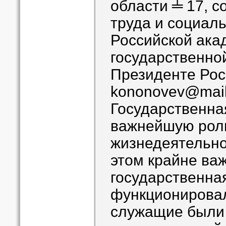
области ╧ 17, 
труда и социал
Российской ака
государственно
Президенте Рос
kononovev@mail
Государственна
важнейшую роль
жизнедеятельно
этом крайне ва
государственна
функционировал
служащие были