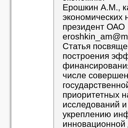
Ерошкин А.М., 
экономических н
президент ОАО
eroshkin_am@ma
Статья посвяще
построения эф
финансирования
числе совершен
государственно
приоритетных н
исследований и
укреплению ин
инновационной 