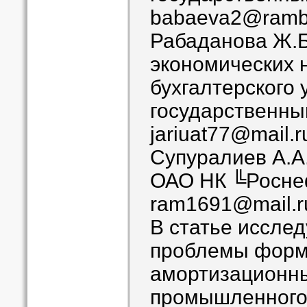
babaeva2@rambl
Рабаданова Ж.Б
экономических 
бухгалтерского 
государственны
jariuat77@mail.r
Супуралиев А.А.
ОАО НК ╚Росне
ram1691@mail.r
В статье иссле
проблемы форм
амортизационн
промышленного 