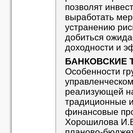
позволят инвес
выработать мер
устранению риск
добиться ожида
доходности и э
БАНКОВСКИЕ 
Особенности гру
управленческом
реализующей н
традиционные и
финансовые пр
Хорошилова И.В
планово-бюдже