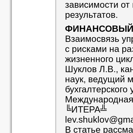
зависимости от
результатов.
ФИНАНСОВЫЙ
Взаимосвязь у
c рисками на ра
жизненного цик
Шуклов Л.В., к
наук, ведущий 
бухгалтерского 
Международная 
╚ИТЕРА╩
lev.shuklov@gma
В статье рассм