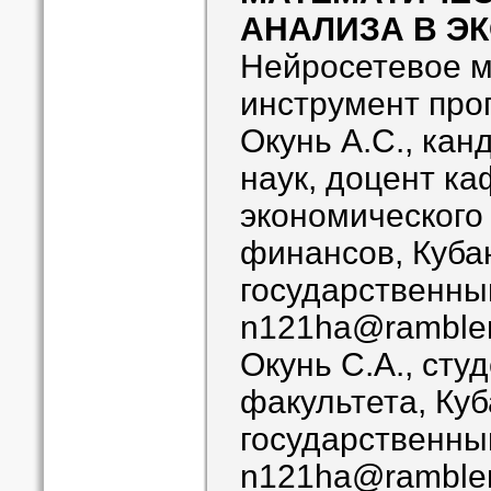
АНАЛИЗА В Э
Нейросетевое м
инструмент про
Окунь А.С., кан
наук, доцент к
экономического 
финансов, Куба
государственны
n121ha@rambler
Окунь С.А., сту
факультета, Ку
государственны
n121ha@rambler