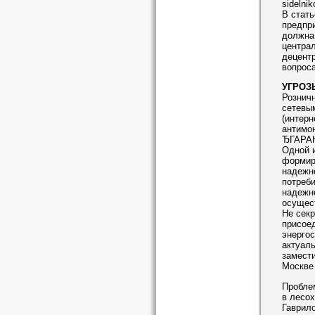
sidelni
В стать
предпр
должна 
централ
децентр
вопрос
УГРОЗ
Розничн
сетевы
(интер
антимо
ЂГАРАН
Одной 
формир
надежно
потреб
надежно
осущест
Не секр
присоед
энергос
актуаль
замест
Москве
Пробле
в лесо
Гаврило