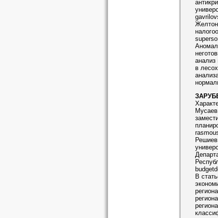
антикри
универ
gavrilo
Желтоно
налогоо
superso
Аномаль
неготов
анализ 
в лесох
анализ
нормал
ЗАРУБ
Характе
Мусаев 
замест
планир
rasmou
Решиев 
универс
Департ
Респуб
budgetd
В стат
эконом
региона
региона
региона
классиф