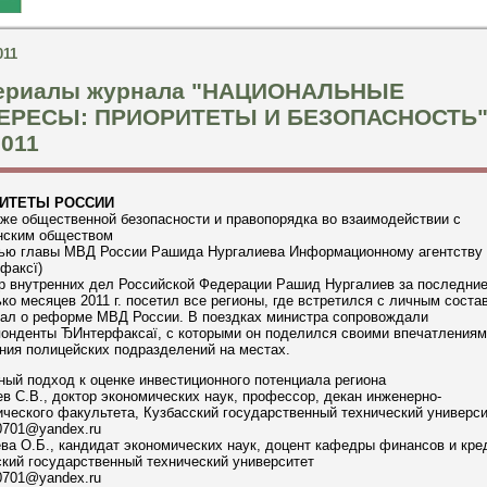
011
ериалы журнала "НАЦИОНАЛЬНЫЕ
ЕРЕСЫ: ПРИОРИТЕТЫ И БЕЗОПАСНОСТЬ"
2011
ИТЕТЫ РОССИИ
же общественной безопасности и правопорядка во взаимодействии с
нским обществом
вью главы МВД России Рашида Нургалиева Информационному агентству
факсї)
р внутренних дел Российской Федерации Рашид Нургалиев за последни
ко месяцев 2011 г. посетил все регионы, где встретился с личным соста
зал о реформе МВД России. В поездках министра сопровождали
понденты ЂИнтерфаксаї, с которыми он поделился своими впечатлениям
ния полицейских подразделений на местах.
ый подход к оценке инвестиционного потенциала региона
в С.В., доктор экономических наук, профессор, декан инженерно-
ческого факультета, Кузбасский государственный технический универси
0701@yandex.ru
а О.Б., кандидат экономических наук, доцент кафедры финансов и кре
кий государственный технический университет
0701@yandex.ru