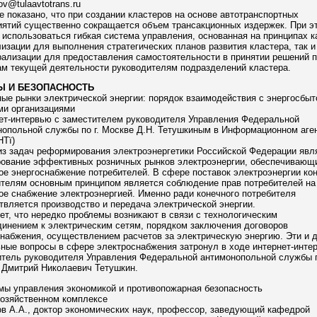
kov@tulaavtotrans.ru
е показано, что при создании кластеров на основе автотранспортных
иятий существенно сокращается объем трансакционных издержек. При э
использоваться гибкая система управления, основанная на принципах к
изации для выполнения стратегических планов развития кластера, так и
ализации для предоставления самостоятельности в принятии решений п
ам текущей деятельности руководителям подразделений кластера.
Ы И БЕЗОПАСНОСТЬ
ые рынки электрической энергии: порядок взаимодействия с энергосбы
ми организациями
нет-интервью с заместителем руководителя Управления Федеральной
нопольной службы по г. Москве Д.Н. Тетушкиным в Информационном аге
Тї)
из задач реформирования электроэнергетики Российской Федерации явл
ование эффективных розничных рынков электроэнергии, обеспечивающ
е энергоснабжение потребителей. В сфере поставок электроэнергии ко
ителям основным принципом является соблюдение прав потребителей на
е снабжение электроэнергией. Именно ради конечного потребителя
вляется производство и передача электрической энергии.
ет, что нередко проблемы возникают в связи с технологическим
инением к электрическим сетям, порядком заключения договоров
набжения, осуществлением расчетов за электрическую энергию. Эти и 
ные вопросы в сфере электроснабжения затронул в ходе интернет-инте
итель руководителя Управления Федеральной антимонопольной службы 
 Дмитрий Николаевич Тетушкин.
мы управления экономикой и противопожарная безопасность
хозяйственном комплексе
в А.А., доктор экономических наук, профессор, заведующий кафедрой