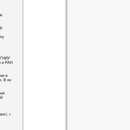
ик
й
лу
ї ГНИУ
и и РАН
ия в
. В их
ные
ой
сї, г.