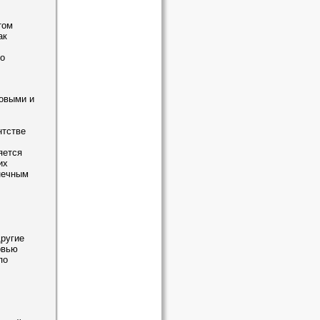
том
ак
о
товыми и
нтстве
яется
их
нечным
другие
рвью
по