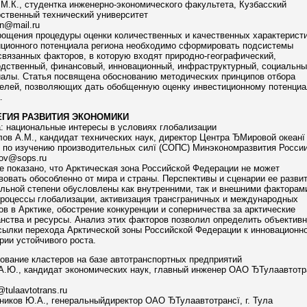
М.К., студентка инженерно-экономического факультета, Кузбасский
ственный технический университет
n@mail.ru
рощения процедуры оценки количественных и качественных характерист
иционного потенциала региона необходимо сформировать подсистемы
вязанных факторов, в которую входят природно-географический,
одственный, финансовый, инновационный, инфраструктурный, социальны
иалы. Статья посвящена обоснованию методических принципов отбора
телей, позволяющих дать обобщенную оценку инвестиционному потенциа
.
ЕГИЯ РАЗВИТИЯ ЭКОНОМИКИ
: национальные интересы в условиях глобализации
ов А.М., кандидат технических наук, директор Центра ЂМировой океан
 по изучению производительных силї (СОПС) Минэкономразвития Росси
ov@sops.ru
е показано, что Арктическая зона Российской Федерации не может
овать обособленно от мира и страны. Перспективы и сценарии ее развит
льной степени обусловлены как внутренними, так и внешними факторами
процессы глобализации, активизация трансграничных и международных
ов в Арктике, обострение конкуренции и соперничества за арктические
нства и ресурсы. Анализ этих факторов позволил определить объектив
сылки перехода Арктической зоны Российской Федерации к инновационн
рии устойчивого роста.
вание кластеров на базе автотранспортных предприятий
.Ю., кандидат экономических наук, главный инженер ОАО ЂТулаавтотран
tulaavtotrans.ru
иков Ю.А., генеральныйдиректор ОАО ЂТулаавтотрансї, г. Тула