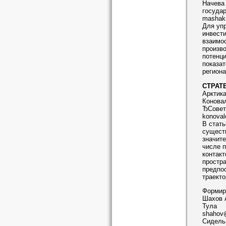
Начева 
государ
mashak
Для уп
инвест
взаимос
произв
потенц
показа
региона
СТРАТ
Арктика
Коновал
ЂСовет
konoval
В стать
существ
значите
числе 
контакт
простра
предпо
траекто
Формиро
Шахов А
Тула
shahov@
Сидельн