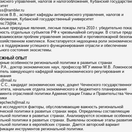
зисного управления, налогов и налогообложения, Кубанский государств
ситет
vss@rambler.ru
сов В.В., аспирант кафедры антикризисного управления, налогов и
бложения, Кубанский государственный университет
nic73@bk.ru
ные природные явления, лесные пожары лета 2010 г. убедительно пока
ность отдельных субъектов РФ к чрезвычайной ситуации. В статье пред
взаимосвязи проблем управления экономикой и противопожарной безопа
озяйственном комплексе. Констатируется недооценка роли экономическ
а в поддержании успешного функционирования отрасли и обеспечении
ьного состояния экосистемы.
ЕЖНЫЙ ОПЫТ
рные особенности региональной политики в развитых странах
Р.А., доктор экономических наук, профессор МГУ имени М.В. Ломоносов
итель заведующего кафедрой макроэкономического регулирования и
ования
s@mail.ru
С.С., кандидат экономических наук, доцент Чеченского государственног
итета, начальник отдела экономического и бюджетного планирования
амента отраслевой политики Администрации Главы и Правительства Чеч
лики
epchech@mail.ru
ье исследуются факторы, обусловливающие важность региональной
ической политики в развитых странах мира. Определены составляющие
льной политики в развитых странах. Анализируются основные особенно
льной политики в развитых странах. Выявлены основные этапы развити
льной политики в европейских странах. Дается авторский вариант
икации инструментов региональной политики.