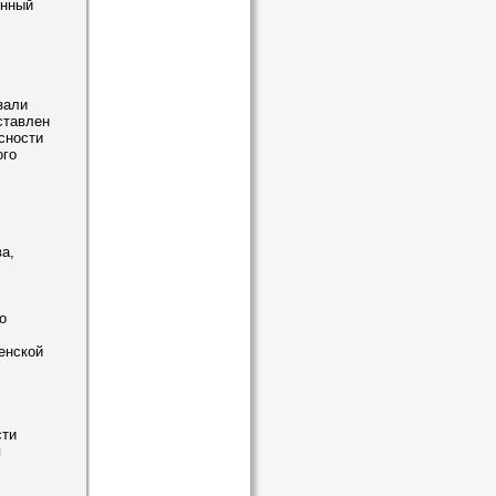
енный
зали
ставлен
сности
ого
а,
о
енской
сти
я