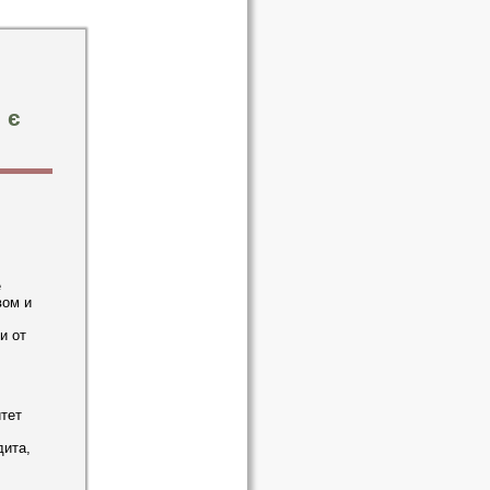
 є
е
вом и
и от
тет
дита,