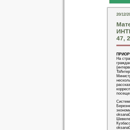
20/12/2
Мат
ИНТ
47, 
ПРИОР
На стра
гражда
(интер
ЂИнтер
Минист
несколь
расска
коррес
посеще
Системн
Березне
экономи
oksana
Шевелев
Кузбасс
oksana