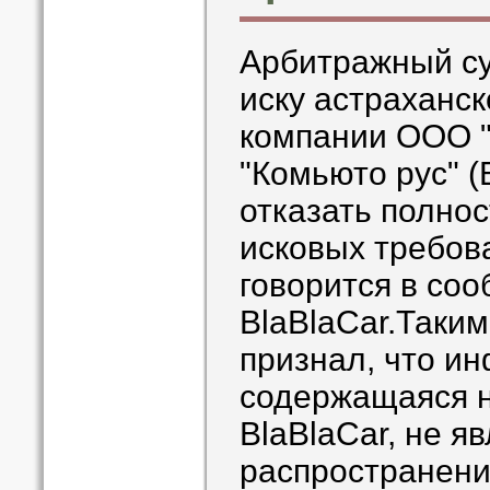
Арбитражный су
иску астраханс
компании ООО "
"Комьюто рус" (
отказать полно
исковых требов
говорится в со
BlaBlaCar.Таким
признал, что и
содержащаяся 
BlaBlaCar, не я
распространени