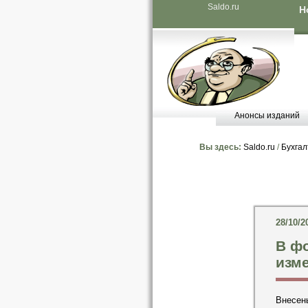
Saldo.ru
Н
Анонсы изданий
Вы здесь:
Saldo.ru
/
Бухгал
28/10/2
В ф
изм
Внесен