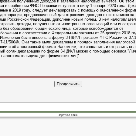
ирования полученных доходов и заявления налоговых вычетов. Об этом
ся в сообщении ФНС.Поправки вступают в силу 1 января 2020 года. Дох
ные в 2019 году, следует декларировать с помощью обновлённой формы
декларации, предназначенный для отражения доходов от источников за
ами Российской Федерации, дополнен новым полем. В нём налогоплате
отразить доходы, полученные от иностранных организаций или иностран
р без образования юридического лица, которые освобождаются от
бложения в соответствии с Федеральным законом от 25 декабря 2018 го
.Изменения были внесены в форму 3-НДФЛ приказом ФНС России от 07.1
7-11/506@. Они также были добавлены в порядок заполнения налоговой
ции и её электронный формат.Напомним, что заполнить и отправить онл
вый орган декларацию по форме 3-НДФЛ можно с помощью сервиса "Ли
 налогоплательщика для физических лиц".
Обратная связь