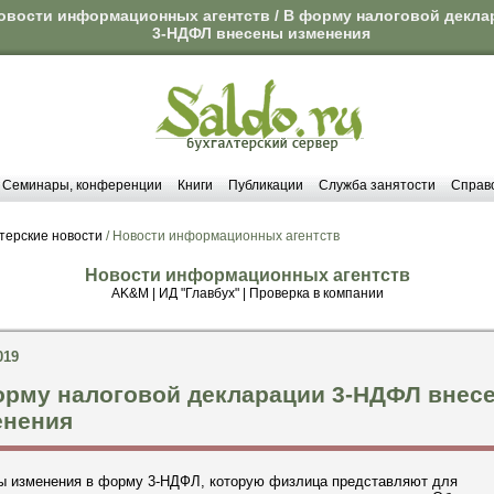
овости информационных агентств / В форму налоговой декла
3-НДФЛ внесены изменения
Семинары, конференции
Книги
Публикации
Служба занятости
Справ
терские новости
/ Новости информационных агентств
Новости информационных агентств
AK&M
|
ИД "Главбух"
|
Проверка в компании
019
орму налоговой декларации 3-НДФЛ внес
енения
ы изменения в форму 3-НДФЛ, которую физлица представляют для