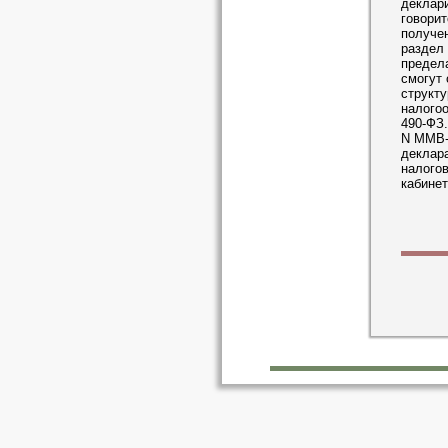
деклар
говорит
получен
раздел 
предел
смогут 
структу
налогоо
490-ФЗ
N ММВ-
деклара
налого
кабинет