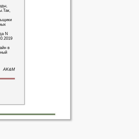
оды,
.Так,
льщики
ных
да N
0.2019
айн в
чный
AK&M