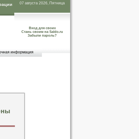
07 августа 2026, Пятница
рации
Вход для своих
Стань своим на Saldo.ru
Забыли пароль?
очная информация
ены