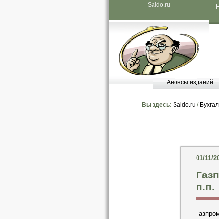
Saldo.ru
Анонсы изданий
Вы здесь:
Saldo.ru
/
Бухгал
01/11/2
Газп
п.п.
Газпром