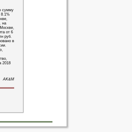
ю сумму
 8.1%
кве,
. на
Москве,
та от 6
лн руб.
зовано в
сии.
ю,
тво,
а 2018
AK&M