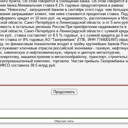
ного пункта. Об этом говорится в сообщении банка. Об этом говорится в
нии банка.Минимальная ставка 8.1% годовых предусмотрена в рамках
мы "Новоселы", запущенной банком в сентябре этого года: чем большу
вания запрашивает клиент, тем ниже становится процентная ставка. Под
формить кредит от 10 млн руб. на недвижимость, расположенную в Мос
кой области, Санкт-Петербурге и Ленинградской области, и от 5 млн руб
имость в остальных регионах России.При приобретении недвижимости в 
кой области, Санкт-Петербурге и Ленинградской области с суммой креди
лн руб., ставка составляет от 8.5 % годовых, а с суммой кредита до 6 м
ет ставка от 9% годовых.АО "Газпромбанк" (ГПБ, ИНН 7744001497) обра
ду, по финансовым показателям входит в тройку крупнейших банков Рос
служивает ключевые отрасли российской экономики - газовую, нефтяну
ю, химическую и нефтехимическую, чёрную и цветную металлургию,
энергетику, машиностроение и металлообработку, транспорт, строительс
агропромышленный комплекс, торговлю. Чистая прибыль Газпромбанка з
МФСО составила 39.5 млрд руб.
Обратная связь