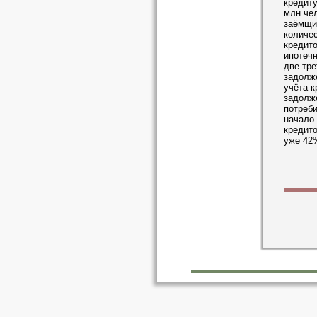
кредиту
млн че
заёмщик
количес
кредито
ипотеч
две тре
задолже
учёта к
задолж
потреби
начало 
кредито
уже 42