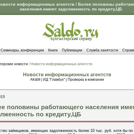
овости информационных агентств / Более половины работа
населения имеют задолженность по кредиту,ЦБ
Семинары, конференции
Книги
Публикации
Служба занятости
Справ
терские новости
/ Новости информационных агентств
Новости информационных агентств
AK&M
|
ИД "Главбух"
|
Проверка в компании
019
ее половины работающего населения име
лженность по кредиту,ЦБ
тво заёмщиков, имеющих задолженность более 10 тыс. руб. хотя бы по