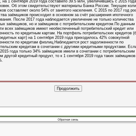
, на 1 сентября 2019 года составило 39.5 млн, увеличившись с 2015 года
ловек. Об этом свидетельствуют материалы Банка России. Текущее кол
ов составляет около 54% от занятого населения. С 2015 по 2017 год ро
тва заёмщиков происходил в основном за счёт расширения ипотечного
вания. После 2017 года наблюдается увеличение не только количества
ных заёмщиков, но и заёмщиков с потребительским кредитом.По данным
ти всех заёмщиков имеют необеспеченный потребительский кредит или
нность по кредитным картам. На портфель потребительских кредитов (
редитных карт) на 1 сентября 2019 года приходилось 42% совокупной
енности по кредитам физлиц.Наблюдается рост задолженности по
тельским кредитам в сочетании с другими кредитными продуктами. Есл
2015 года только 34% заёмщиков имели в сочетании с потребительским
м другой кредитный продукт, то к 1 сентября 2019 года таких заёмщиков
%.
Обратная связь