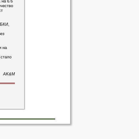
 на 6.6
ичество
ст
 БКИ,
без
и на
 стало
AK&M