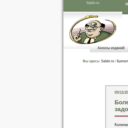
Saldo.ru
Н
Анонсы изданий
Вы здесь:
Saldo.ru
/
Бухгал
05/11/2
Бол
задо
Количес