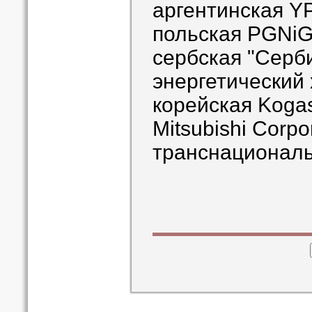
аргентинская Y
польская PGNiG
сербская "Серби
энергетический 
корейская Kogas
Mitsubishi Corpo
транснациональн