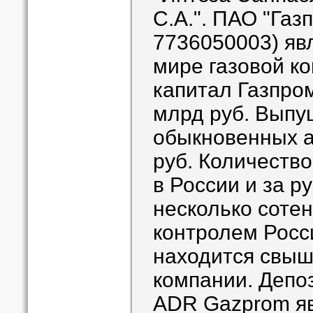
С.А.". ПАО "Газ
7736050003) яв
мире газовой к
капитал Газпром
млрд руб. Выпу
обыкновенных а
руб. Количеств
в России и за р
несколько сотен
контролем Росс
находится свыш
компании. Депо
ADR Gazprom яв