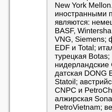
New York Mello
иностранными 
являются: неме
BASF, Wintersha
VNG, Siemens; 
EDF и Total; ит
турецкая Botas;
нидерландские G
датская DONG E
Statoil; австри
CNPC и PetroChi
алжирская Sona
PetroVietnam; 