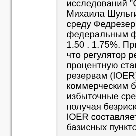
исследований "
Михаила Шульги
среду Федрезерв
федеральным ф
1.50 . 1.75%. П
что регулятор 
процентную ста
резервам (IOER)
коммерческим б
избыточные сре
получая безрис
IOER составляет
базисных пункт