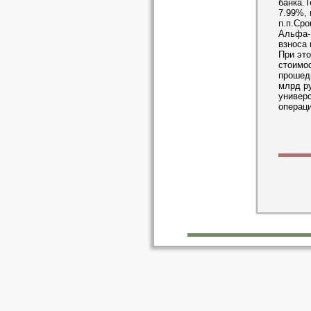
банка.Т
7.99%, 
п.п.Сро
Альфа-Б
взноса 
При эт
стоимо
прошедш
млрд ру
универ
операци