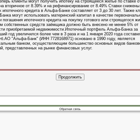
еперь клиенты могут получить ипотеку на строящееся жильё по ставке о
на вторичное от 8.39% и на рефинансирование от 8.49% Ставки снижены 
к ипотечного кредита в Альфа-Банке составляет от 3 до 30 лет. Также к
анка могут использовать материнский капитал в качестве первоначаль
и погашения ипотечного кредита на покупку готового или строящегося жи
ом собственных средств заёмщика должно быть внесено не менее 5% от
сти приобретаемой недвижимости.Ипотечный портфель Альфа-Банка за
ий год увеличился более чем в 3 раза и на 1 января 2020 года составил
б.АО "Альфа-Банк" (ИНН 7728168971) основано в 1990 году, является
сальным банком, осуществляющим большинство основных видов банков
й, представленных на рынке финансовых услуг.
Обратная связь