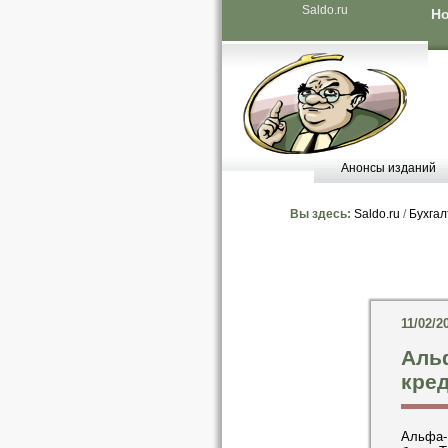
Saldo.ru
Но
Анонсы изданий
Вы здесь:
Saldo.ru
/
Бухгал
11/02/2
Аль
кре
Альфа-