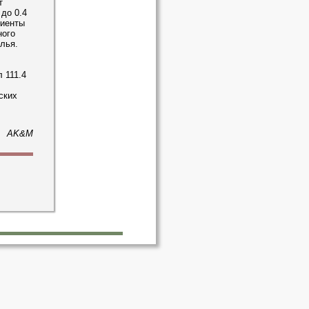
т
до 0.4
лиенты
ного
лья.
 111.4
ских
AK&M