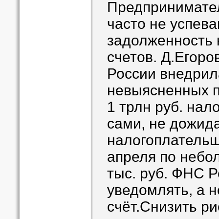
Предпринимател
часто не успева
задолженность 
счетов. Д.Егоро
России внедрил
невыясненных п
1 трлн руб. нал
сами, не дожид
налогоплательщи
апреля по небо
тыс. руб. ФНС Р
уведомлять, а н
счёт.Снизить ри