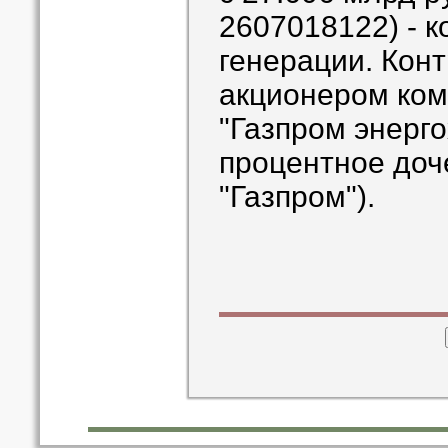
2607018122) - 
генерации. Ко
акционером ком
"Газпром энерго
процентное до
"Газпром").