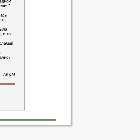
редном
ения".
лась
ать
была
, в то
 слабый
я.
ались
AK&M