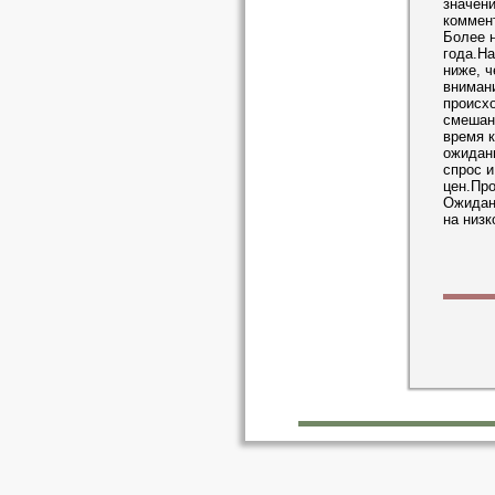
значен
коммен
Более 
года.Н
ниже, ч
внимани
происх
смешанн
время к
ожидан
спрос 
цен.Пр
Ожидан
на низк