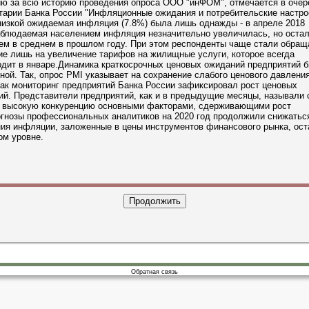
ию за всю историю проведения опроса ООО "инФОМ", отмечается в оче
тарии Банка России "Инфляционные ожидания и потребительские настро
низкой ожидаемая инфляция (7.8%) была лишь однажды - в апреле 2018
аблюдаемая населением инфляция незначительно увеличилась, но оста
ем в среднем в прошлом году. При этом респонденты чаще стали обращ
е лишь на увеличение тарифов на жилищные услуги, которое всегда
одит в январе.Динамика краткосрочных ценовых ожиданий предприятий 
ой. Так, опрос PMI указывает на сохранение слабого ценового давления
ак мониторинг предприятий Банка России зафиксировал рост ценовых
ий. Представители предприятий, как и в предыдущие месяцы, называли
и высокую конкуренцию основными факторами, сдерживающими рост
огнозы профессиональных аналитиков на 2020 год продолжили снижатьс
ия инфляции, заложенные в цены инструментов финансового рынка, ост
ом уровне.
Обратная связь