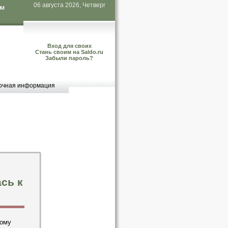
06 августа 2026, Четверг
ем
Вход для своих
Стань своим на Saldo.ru
Забыли пароль?
очная информация
сь к
ному