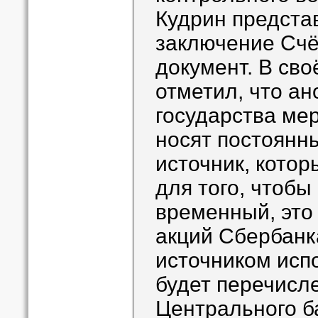
Кудрин предста
заключение Счё
документ. В св
отметил, что а
государства ме
носят постоянны
источник, котор
для того, чтобы
временный, это
акций Сбербан
источником исп
будет перечисл
Центрального ба