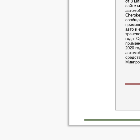
от 3 мл
сайте м
автомоб
Cheroke
сообщае
примен
авто и 
транспо
года. О
примен
2020 г
автомоб
средств
Минпро