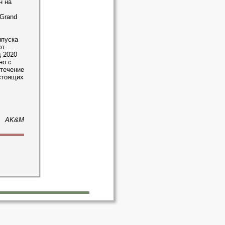
н на
 Grand
ыпуска
ют
д 2020
но с
течение
стоящих
AK&M