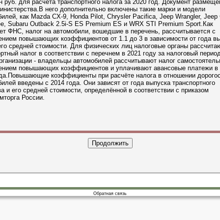
н руб. для расчёта транспортного налога за 2020 год. Документ размещё
инистерства.В него дополнительно включены такие марки и модели
илей, как Mazda CX-9, Honda Pilot, Chrysler Pacifica, Jeep Wrangler, Jeep
e, Subaru Outback 2.5i-S ES Premium ES и WRX STI Premium Sport.Как
т ФНС, налог на автомобили, вошедшие в перечень, рассчитывается с
ением повышающих коэффициентов от 1.1 до 3 в зависимости от года в
его средней стоимости. Для физических лиц налоговые органы рассчита
ртный налог в соответствии с перечнем в 2021 году за налоговый перио
рганизации - владельцы автомобилей рассчитывают налог самостоятель
ением повышающих коэффициентов и уплачивают авансовые платежи в 
ода.Повышающие коэффициенты при расчёте налога в отношении дорого
илей введены с 2014 года. Они зависят от года выпуска транспортного
а и его средней стоимости, определённой в соответствии с приказом
мторга России.
Обратная связь