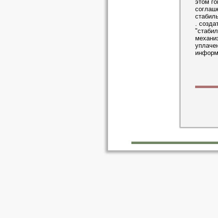
этом го
соглаше
стабиль
. созда
"стабил
механиз
уплаче
информ