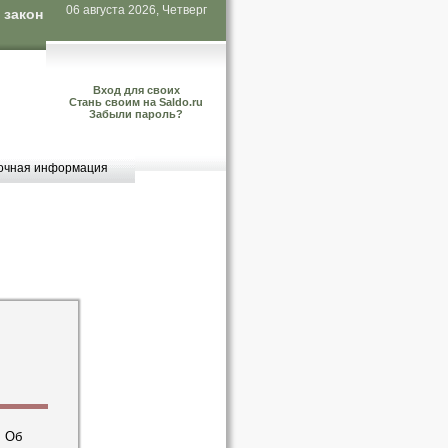
06 августа 2026, Четверг
 закон
Вход для своих
Стань своим на Saldo.ru
Забыли пароль?
очная информация
. Об