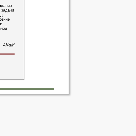
здание
 задачи
ед
рение
е
иной
AK&M