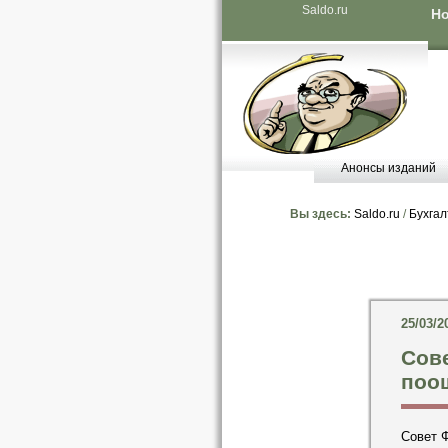
Saldo.ru
Но
Анонсы изданий
Вы здесь:
Saldo.ru
/
Бухгал
25/03/2
Сове
поо
Совет 