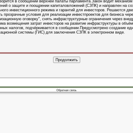
ворится в сообщении верхней палаты парламента.Закон водит механизм
ний о защите и поощрении капиталовложений (СЗПК) и направлен на со
ного инвестиционного режима и гарантий для инвесторов. Решаются две
ть прозрачные условия для реализации инвестпроектов для бизнеса чер
изационную оговорку", снять инфраструктурные ограничения через внед
ма возмещения затрат инвесторов на развитие инфраструктуры в объём
нных налогов, подчёркивается в сообщении.Предусмотрено создание ед
ационной системы (ГИС) для заключения СЗПК в электронном виде.
Обратная связь