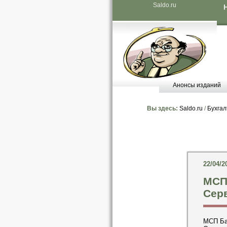
Saldo.ru
Анонсы изданий
Вы здесь:
Saldo.ru
/
Бухгал
22/04/2
МСП
Сер
МСП Бан