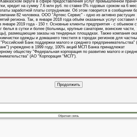
-Кавказском округе в сфере предоставления услуг промышленной праче
ки, кредит на сумму 7.6 млн руб. по ставке 0% годовых сроком на 6 ме
латы заработной платы сотрудникам. Об этом говорится в сообщении ба
омпании 82 человека. ООО "Артекс Сервис" - одно из активно растущих
ятий региона. Так, в январе 2018 года объём оказанных услуг составил 
в январе 2019 года - 150 т. Основные клиенты предприятия - с объемом с
кг белья в сутки и более (больницы, крупные санатории, воинские части,
ицы), размещающие заказы на тендерных площадках. Также компания ок
химчистки одежды и домашнего текстиля в городах регионов для частны
"Российский Банк поддержки малого и среднего предпринимательства" 
анк") учреждено в 1999 году, 100% акций МСП Банка принадлежат
ерному обществу "Федеральная корпорация по развитию малого и средн
нимательства" (АО "Корпорация "МСП").
Обратная связь