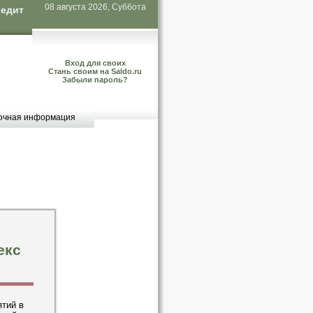
08 августа 2026, Суббота
редит
Вход для своих
Стань своим на Saldo.ru
Забыли пароль?
очная информация
екс
тий в