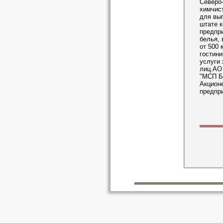
Северо
химчист
для вып
штате к
предпри
белья, 
от 500 
гостин
услуги 
лиц.АО 
"МСП Б
Акцион
предпри