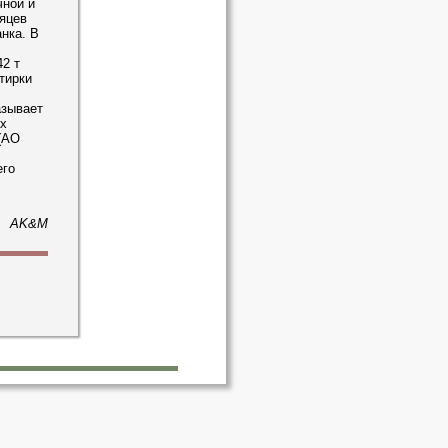
чной и
сяцев
нка. В
42 т
тирки
азывает
х
(АО
его
AK&M