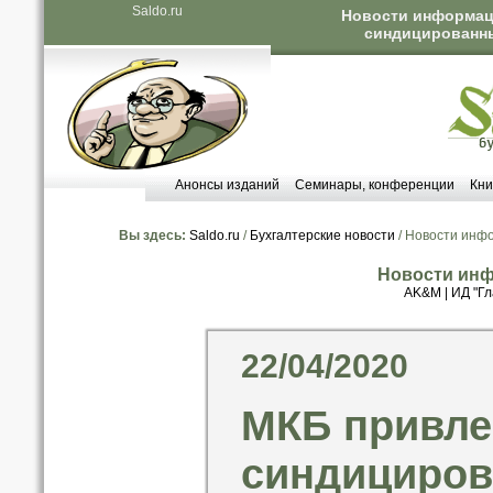
Saldo.ru
Новости информаци
синдицированны
Анонсы изданий
Семинары, конференции
Кни
Вы здесь:
Saldo.ru
/
Бухгалтерские новости
/ Новости инф
Новости инф
AK&M
|
ИД "Гл
22/04/2020
МКБ привле
синдициров