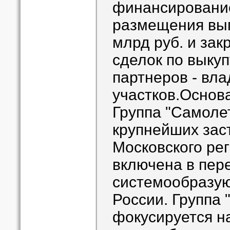
финансирование
размещения вып
млрд руб. и зак
сделок по выку
партнеров - вл
участков.Основа
Группа "Самолет
крупнейших зас
Московского ре
включена в пер
системообразу
России. Группа 
фокусируется н