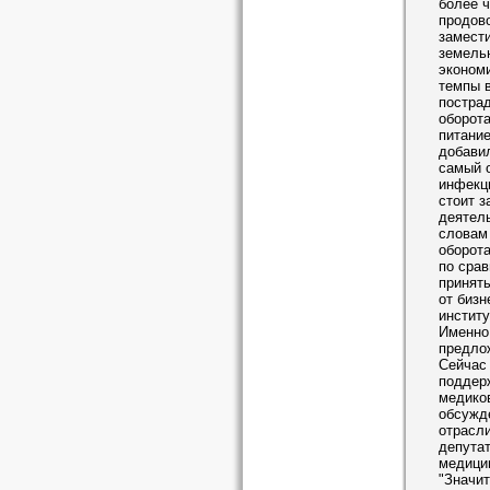
более ч
продово
замест
земель
эконом
темпы в
постра
оборота
питание
добавил
самый 
инфекц
стоит з
деятель
словам
оборота
по срав
принят
от бизн
институ
Именно
предлож
Сейчас
поддерж
медиков
обсужд
отрасл
депута
медицин
"Значи