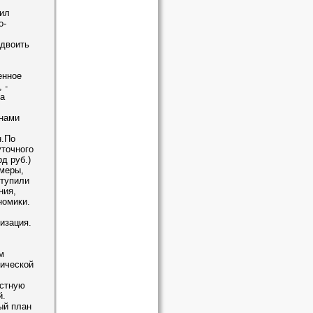
щил
о-
удвоить
енное
 -
а
 нами
н.По
точного
д руб.)
меры,
ступили
ния,
номики.
изация.
м
ической
астную
й.
ый план