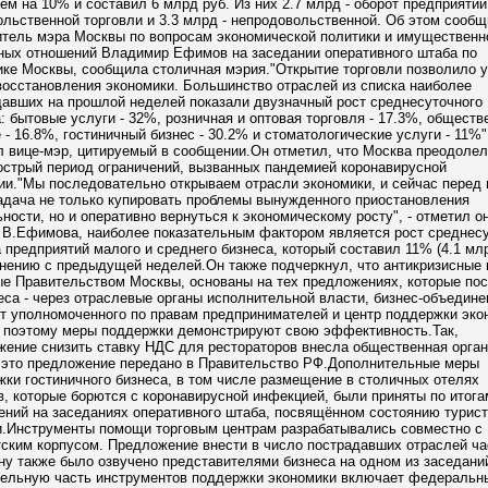
ем на 10% и составил 6 млрд руб. Из них 2.7 млрд - оборот предприятий
льственной торговли и 3.3 млрд - непродовольственной. Об этом сооб
итель мэра Москвы по вопросам экономической политики и имущественн
ных отношений Владимир Ефимов на заседании оперативного штаба по
ике Москвы, сообщила столичная мэрия."Открытие торговли позволило 
осстановления экономики. Большинство отраслей из списка наиболее
давших на прошлой неделей показали двузначный рост среднесуточного
: бытовые услуги - 32%, розничная и оптовая торговля - 17.3%, обществ
 - 16.8%, гостиничный бизнес - 30.2% и стоматологические услуги - 11%",
 вице-мэр, цитируемый в сообщении.Он отметил, что Москва преодолел
острый период ограничений, вызванных пандемией коронавирусной
ии."Мы последовательно открываем отрасли экономики, и сейчас перед
адача не только купировать проблемы вынужденного приостановления
ности, но и оперативно вернуться к экономическому росту", - отметил о
 В.Ефимова, наиболее показательным фактором является рост среднесу
 предприятий малого и среднего бизнеса, который составил 11% (4.1 млр
нению с предыдущей неделей.Он также подчеркнул, что антикризисные 
ые Правительством Москвы, основаны на тех предложениях, которые по
еса - через отраслевые органы исполнительной власти, бизнес-объедине
т уполномоченного по правам предпринимателей и центр поддержки эко
 поэтому меры поддержки демонстрируют свою эффективность.Так,
ение снизить ставку НДС для рестораторов внесла общественная орган
 это предложение передано в Правительство РФ.Дополнительные меры
ки гостиничного бизнеса, в том числе размещение в столичных отелях
, которые борются с коронавирусной инфекцией, были приняты по итога
ений на заседаниях оперативного штаба, посвящённом состоянию турист
и.Инструменты помощи торговым центрам разрабатывались совместно с
тским корпусом. Предложение внести в число пострадавших отраслей ч
у также было озвучено представителями бизнеса на одном из заседани
тельную часть инструментов поддержки экономики включает федеральн