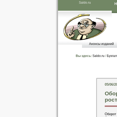
Saldo.ru
Н
Анонсы изданий
Вы здесь:
Saldo.ru
/
Бухгал
05/06/2
Обор
рост
Оборот 