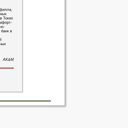
офилла,
вных
 в Токио
омфорт-
но-
 банк в
й
нных
AK&M