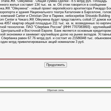
 этапа ЖК "Ойкумена". Общая сумма сделки - 8.5 млрд руб. Площадь
нного жилья составит 134 тыс. кв. м. Об этом говорится в сообщении
ка.ЖК "Ойкумена" - новый проект европейского архитектора Рикардо Б
аэропорта и здания Национального театра Каталонии в Барселоне, голо
компаний Cartier и Christian Dior в Париже, небоскребов Shiseido Building
orn Center в Чикаго.ЖК Ойкумена будет представлять собой 17 домов к
на 4057 квартир общей площадью 211 тыс. кв. м, возведенных по кирпич
ной технологии. ПАО "Сбербанк России" (ИНН 7707083893) - крупнейший
 Центральной и Восточной Европе. Банк является основным кредитором
кой экономики и занимает крупнейшую долю на рынке вкладов. Уставны
 Сбербанка равен 67.76 млрд руб. и состоит из 21586948 тыс. обыкнове
 один млрд привилегированных акций номиналом 3 руб.
Обратная связь