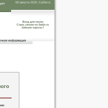
08 августа 2026, Суббота
ует
Вход для своих
Стань своим на Saldo.ru
Забыли пароль?
очная информация
лого
нию