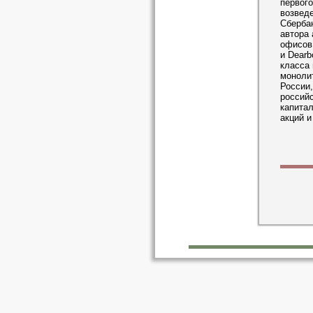
первого
возведе
Сбербан
автора 
офисов 
и Dearb
класса 
монолит
России,
российс
капитал
акций и