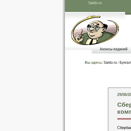
Saldo.ru
Анонсы изданий
Вы здесь:
Saldo.ru
/
Бухгал
29/06/2
Сбе
комп
Сберба