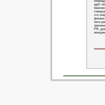
операци
идёт об
банковс
соверш
что опе
финанси
пяти ра
причина
РФ, док
женщин