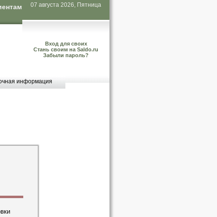
07 августа 2026, Пятница
иентам
Вход для своих
Стань своим на Saldo.ru
Забыли пароль?
очная информация
овки