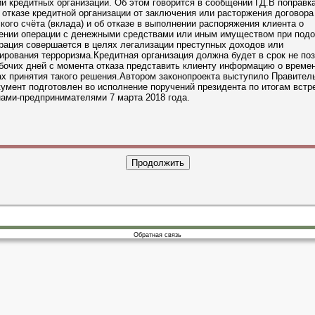
й кредитных организаций. Об этом говорится в сообщении ГД.В поправк
 отказе кредитной организации от заключения или расторжения договора
кого счёта (вклада) и об отказе в выполнении распоряжения клиента о
ении операции с денежными средствами или иным имуществом при подо
рация совершается в целях легализации преступных доходов или
рования терроризма.Кредитная организация должна будет в срок не по
бочих дней с момента отказа представить клиенту информацию о времен
х принятия такого решения.Автором законопроекта выступило Правител
умент подготовлен во исполнение поручений президента по итогам встр
ами-предпринимателями 7 марта 2018 года.
Обратная связь