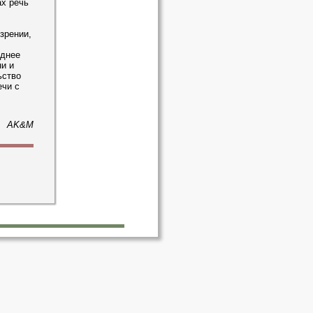
ах речь
зрении,
зднее
и и
ьство
ечи с
AK&M