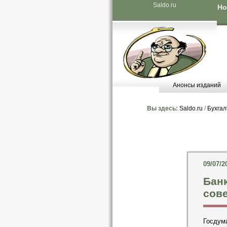
Saldo.ru
Но
Анонсы изданий
Вы здесь:
Saldo.ru
/
Бухгал
09/07/2
Банк
сов
Госдума