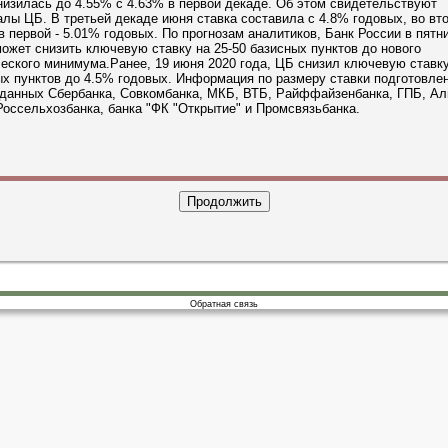
изилась до 4.55% с 4.63% в первой декаде. Об этом свидетельствуют
лы ЦБ. В третьей декаде июня ставка составила с 4.8% годовых, во вто
в первой - 5.01% годовых. По прогнозам аналитиков, Банк России в пятни
ожет снизить ключевую ставку на 25-50 базисных пунктов до нового
еского минимума.Ранее, 19 июня 2020 года, ЦБ снизил ключевую ставку
х пунктов до 4.5% годовых. Информация по размеру ставки подготовлен
 данных Сбербанка, Совкомбанка, МКБ, ВТБ, Райффайзенбанка, ГПБ, Ал
Россельхозбанка, банка "ФК "Открытие" и Промсвязьбанка.
Обратная связь