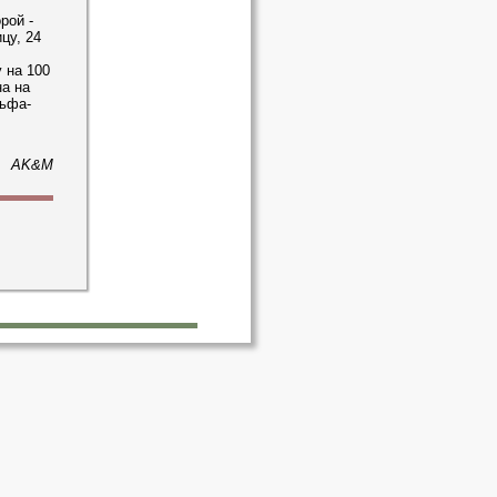
рой -
цу, 24
 на 100
а на
ьфа-
AK&M