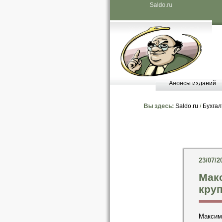
Saldo.ru
Анонсы изданий
Вы здесь:
Saldo.ru
/
Бухгал
23/07/2
Мак
круп
Максим