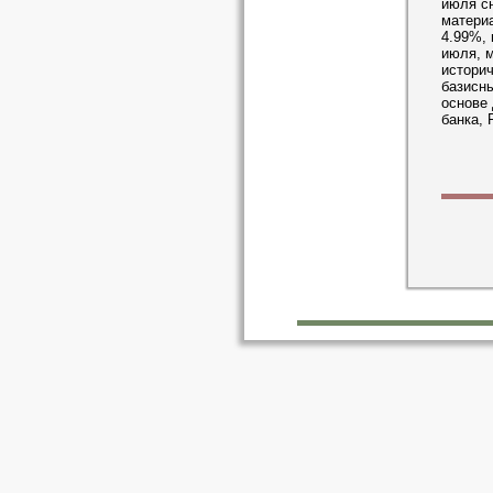
июля сн
материа
4.99%, 
июля, м
историч
базисны
основе
банка, 